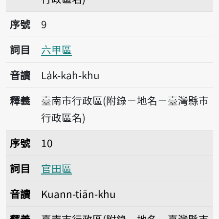
序號9六甲區
序號
9
詞目
六甲區
音讀
La̍k-kah-khu
釋義
臺南市行政區(附錄－地名－臺灣縣市
行政區名)
序號10官田區
序號
10
詞目
官田區
音讀
Kuann-tiān-khu