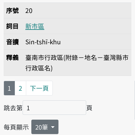
序號20新市區
序號
20
詞目
新市區
音讀
Sin-tshī-khu
釋義
臺南市行政區(附錄－地名－臺灣縣市
行政區名)
第
頁
1
2
下一頁
跳去第
頁
頁碼
每頁顯示
20筆