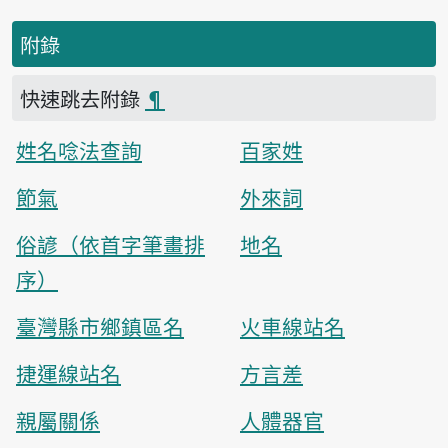
附錄
快速跳去附錄
¶
姓名唸法查詢
百家姓
節氣
外來詞
俗諺（依首字筆畫排
地名
序）
臺灣縣市鄉鎮區名
火車線站名
捷運線站名
方言差
親屬關係
人體器官