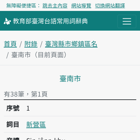
無障礙便捷區：
跳去主內容
網站導覽
切換網站翻譯
教育部
臺灣台語
常用詞
辭典
首頁
附錄
臺灣縣市鄉鎮區名
臺南市（目前頁面）
臺南市
主內容區塊
有38筆，第1頁
序號1新營區
序號
1
詞目
新營區