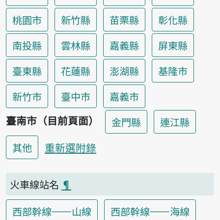
桃園市
新竹縣
苗栗縣
彰化縣
南投縣
雲林縣
嘉義縣
屏東縣
臺東縣
花蓮縣
澎湖縣
基隆市
新竹市
臺中市
嘉義市
臺南市（目前頁面）
金門縣
連江縣
重新選附錄
其他
火車線站名
¶
西部幹線——山線
西部幹線——海線