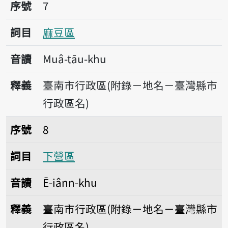
序號7麻豆區
序號
7
詞目
麻豆區
音讀
Muâ-tāu-khu
釋義
臺南市行政區(附錄－地名－臺灣縣市
行政區名)
序號8下營區
序號
8
詞目
下營區
音讀
Ē-iânn-khu
釋義
臺南市行政區(附錄－地名－臺灣縣市
行政區名)