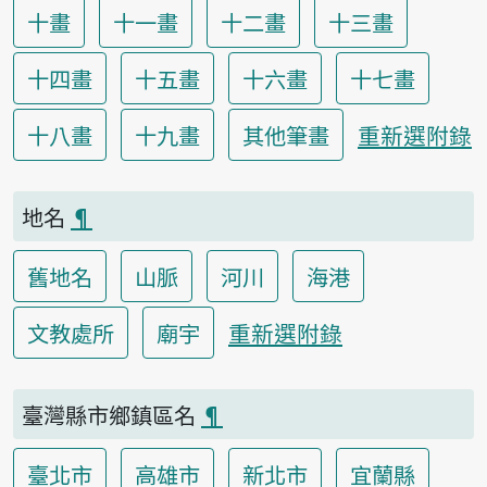
十畫
十一畫
十二畫
十三畫
十四畫
十五畫
十六畫
十七畫
重新選附錄
十八畫
十九畫
其他筆畫
地名
¶
舊地名
山脈
河川
海港
重新選附錄
文教處所
廟宇
臺灣縣市鄉鎮區名
¶
臺北市
高雄市
新北市
宜蘭縣