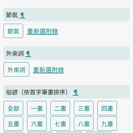
節氣
¶
重新選附錄
節氣
外來詞
¶
重新選附錄
外來詞
俗諺（依首字筆畫排序）
¶
全部
一畫
二畫
三畫
四畫
五畫
六畫
七畫
八畫
九畫