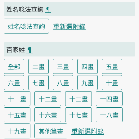
姓名唸法查詢
¶
重新選附錄
姓名唸法查詢
百家姓
¶
全部
二畫
三畫
四畫
五畫
六畫
七畫
八畫
九畫
十畫
十一畫
十二畫
十三畫
十四畫
十五畫
十六畫
十七畫
十八畫
重新選附錄
十九畫
其他筆畫