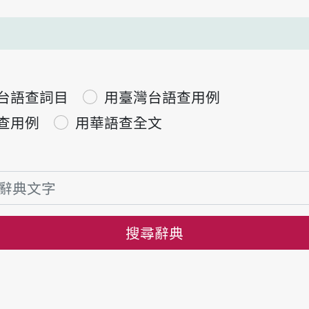
台語查詞目
用臺灣台語查用例
查用例
用華語查全文
搜尋辭典