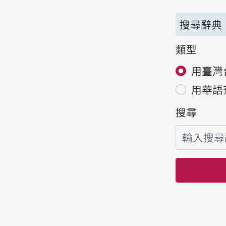
搜尋辭典
類型
用臺灣
用華語
搜尋