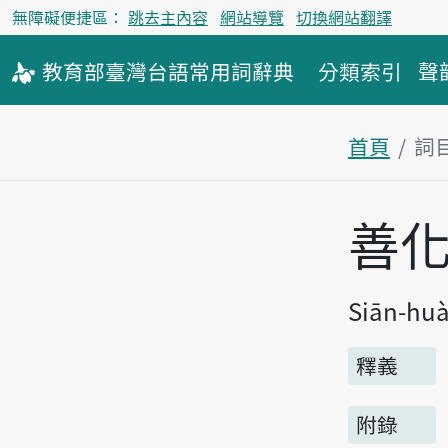
無障礙便捷區：
跳去主內容
網站導覽
切換網站翻譯
教育部
臺灣台語
常用詞
辭典
分類索引
聲
首頁
詞
主內容區
善
Siān-hu
釋義
附錄