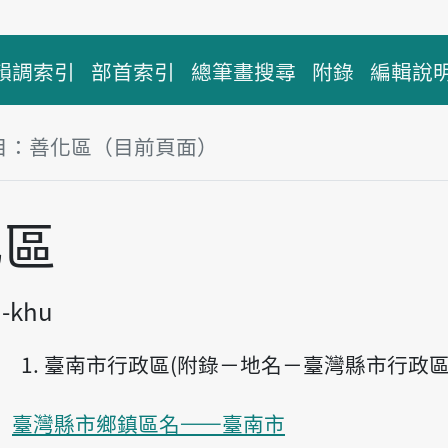
韻調索引
部首索引
總筆畫搜尋
附錄
編輯說
目：善化區（目前頁面）
塊
化區
à-khu
臺南市行政區(附錄－地名－臺灣縣市行政區
臺灣縣市鄉鎮區名——臺南市