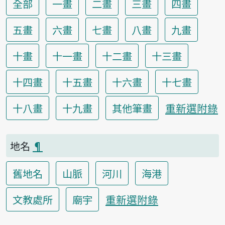
全部
一畫
二畫
三畫
四畫
五畫
六畫
七畫
八畫
九畫
十畫
十一畫
十二畫
十三畫
十四畫
十五畫
十六畫
十七畫
重新選附錄
十八畫
十九畫
其他筆畫
地名
¶
舊地名
山脈
河川
海港
重新選附錄
文教處所
廟宇