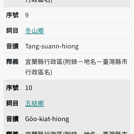
序號9冬山鄉
序號
9
詞目
冬山鄉
音讀
Tang-suann-hiong
釋義
宜蘭縣行政區(附錄－地名－臺灣縣市
行政區名)
序號10五結鄉
序號
10
詞目
五結鄉
音讀
Gōo-kiat-hiong