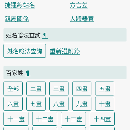
捷運線站名
方言差
親屬關係
人體器官
姓名唸法查詢
¶
重新選附錄
姓名唸法查詢
百家姓
¶
全部
二畫
三畫
四畫
五畫
六畫
七畫
八畫
九畫
十畫
十一畫
十二畫
十三畫
十四畫