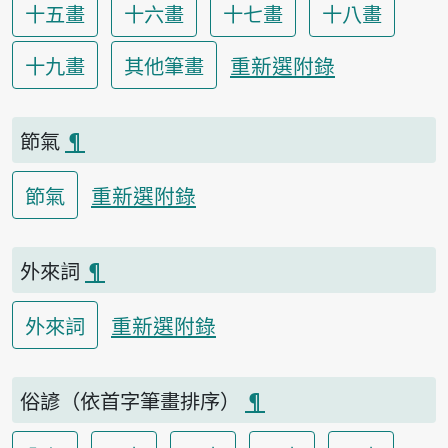
十五畫
十六畫
十七畫
十八畫
重新選附錄
十九畫
其他筆畫
節氣
¶
重新選附錄
節氣
外來詞
¶
重新選附錄
外來詞
俗諺（依首字筆畫排序）
¶