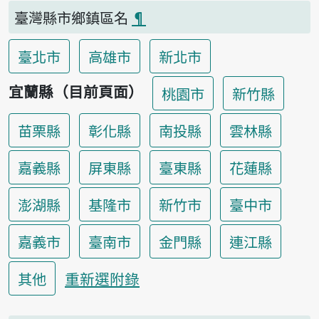
臺灣縣市鄉鎮區名
¶
臺北市
高雄市
新北市
宜蘭縣（目前頁面）
桃園市
新竹縣
苗栗縣
彰化縣
南投縣
雲林縣
嘉義縣
屏東縣
臺東縣
花蓮縣
澎湖縣
基隆市
新竹市
臺中市
嘉義市
臺南市
金門縣
連江縣
重新選附錄
其他