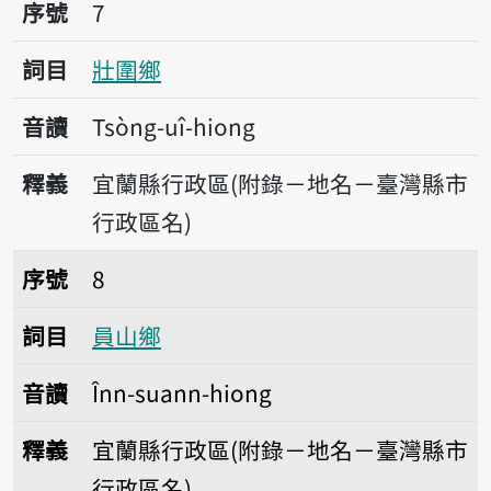
序號7壯圍鄉
序號
7
詞目
壯圍鄉
音讀
Tsòng-uî-hiong
釋義
宜蘭縣行政區(附錄－地名－臺灣縣市
行政區名)
序號8員山鄉
序號
8
詞目
員山鄉
音讀
Înn-suann-hiong
釋義
宜蘭縣行政區(附錄－地名－臺灣縣市
行政區名)