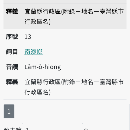
釋義
宜蘭縣行政區(附錄－地名－臺灣縣市
行政區名)
序號13南澳鄉
序號
13
詞目
南澳鄉
音讀
Lâm-ò-hiong
釋義
宜蘭縣行政區(附錄－地名－臺灣縣市
行政區名)
第
頁
1
跳去第
頁