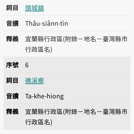
詞目
頭城鎮
音讀
Thâu-siânn-tìn
釋義
宜蘭縣行政區(附錄－地名－臺灣縣市
行政區名)
序號6礁溪鄉
序號
6
詞目
礁溪鄉
音讀
Ta-khe-hiong
釋義
宜蘭縣行政區(附錄－地名－臺灣縣市
行政區名)