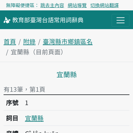
無障礙便捷區：
跳去主內容
網站導覽
切換網站翻譯
教育部
臺灣台語
常用詞
辭典
首頁
附錄
臺灣縣市鄉鎮區名
宜蘭縣（目前頁面）
宜蘭縣
主內容區塊
有13筆，第1頁
序號1宜蘭縣
序號
1
詞目
宜蘭縣