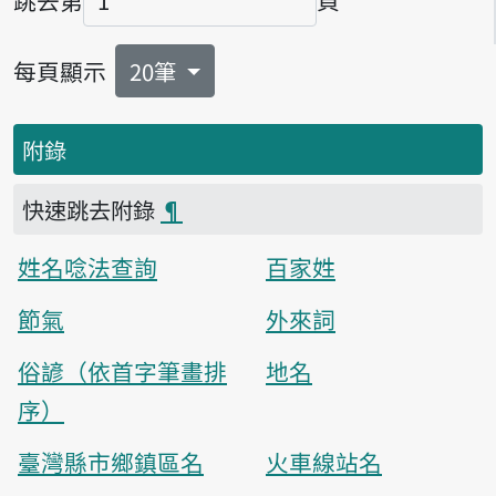
頁碼
每頁顯示
20筆
附錄
快速跳去附錄
¶
姓名唸法查詢
百家姓
節氣
外來詞
俗諺（依首字筆畫排
地名
序）
臺灣縣市鄉鎮區名
火車線站名