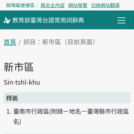
無障礙便捷區：
跳去主內容
網站導覽
切換網站翻譯
教育部
臺灣台語
常用詞
辭典
首頁
詞目：新市區（目前頁面）
新市區
主內容區塊
Sin-tshī-khu
釋義
臺南市行政區(附錄－地名－臺灣縣市行政區
名)