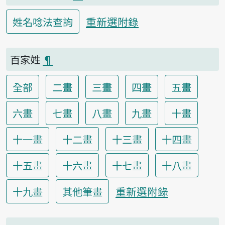
重新選附錄
姓名唸法查詢
百家姓
¶
全部
二畫
三畫
四畫
五畫
六畫
七畫
八畫
九畫
十畫
十一畫
十二畫
十三畫
十四畫
十五畫
十六畫
十七畫
十八畫
重新選附錄
十九畫
其他筆畫