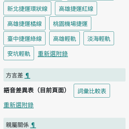
新北捷運環狀線
高雄捷運紅線
高雄捷運橘線
桃園機場捷運
臺中捷運綠線
高雄輕軌
淡海輕軌
重新選附錄
安坑輕軌
方言差
¶
語音差異表（目前頁面）
詞彙比較表
重新選附錄
親屬關係
¶