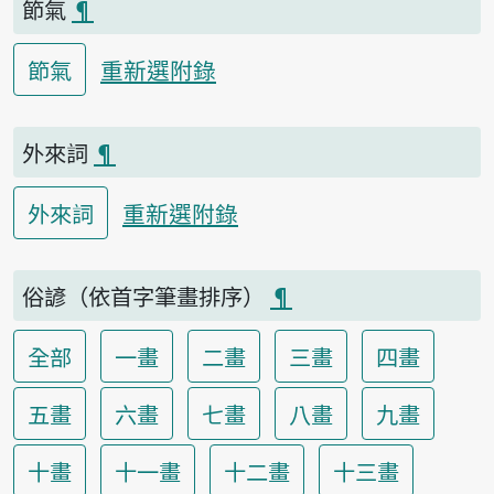
節氣
¶
重新選附錄
節氣
外來詞
¶
重新選附錄
外來詞
俗諺（依首字筆畫排序）
¶
全部
一畫
二畫
三畫
四畫
五畫
六畫
七畫
八畫
九畫
十畫
十一畫
十二畫
十三畫