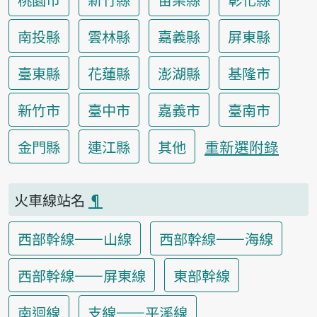
南投縣
雲林縣
嘉義縣
屏東縣
臺東縣
花蓮縣
澎湖縣
基隆市
新竹市
臺中市
嘉義市
臺南市
重新選附錄
金門縣
連江縣
其他
火車線站名
¶
西部幹線——山線
西部幹線——海線
西部幹線——屏東線
東部幹線
南迴線
支線——平溪線