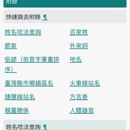
附錄
快速跳去附錄
¶
姓名唸法查詢
百家姓
節氣
外來詞
俗諺（依首字筆畫排
地名
序）
臺灣縣市鄉鎮區名
火車線站名
捷運線站名
方言差
親屬關係
人體器官
姓名唸法查詢
¶