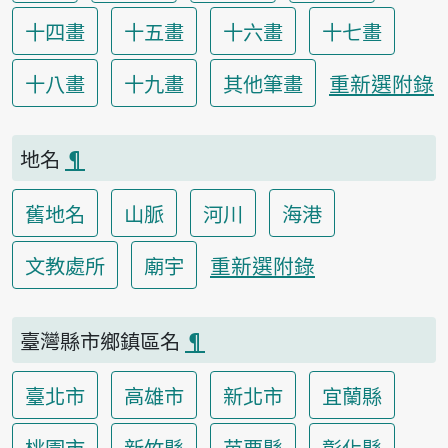
十四畫
十五畫
十六畫
十七畫
重新選附錄
十八畫
十九畫
其他筆畫
地名
¶
舊地名
山脈
河川
海港
重新選附錄
文教處所
廟宇
臺灣縣市鄉鎮區名
¶
臺北市
高雄市
新北市
宜蘭縣
桃園市
新竹縣
苗栗縣
彰化縣