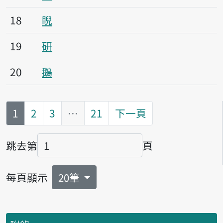
18
睨
19
研
20
鵝
第
頁
1
2
3
…
21
下一頁
跳去第
頁
頁碼
每頁顯示
20筆