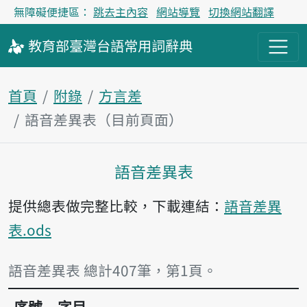
無障礙便捷區：
跳去主內容
網站導覽
切換網站翻譯
教育部
臺灣台語
常用詞
辭典
首頁
附錄
方言差
語音差異表（目前頁面）
語音差異表
主內容區塊
提供總表做完整比較，下載連結：
語音差異
表.ods
語音差異表 總計407筆，第1頁。
序號
字目