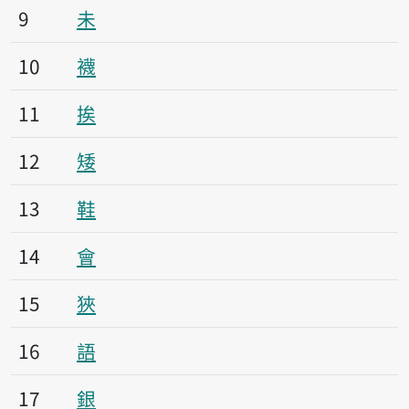
9
未
10
襪
11
挨
12
矮
13
鞋
14
會
15
狹
16
語
17
銀