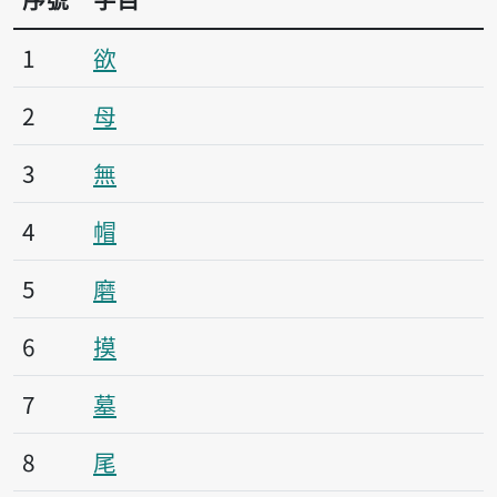
1
欲
2
母
3
無
4
帽
5
磨
6
摸
7
墓
8
尾