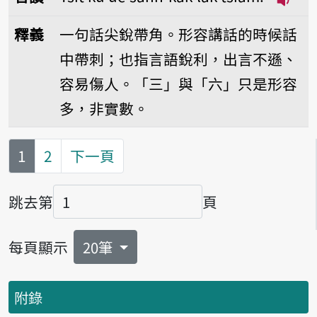
播放音讀
釋義
一句話尖銳帶角。形容講話的時候話
中帶刺；也指言語銳利，出言不遜、
容易傷人。「三」與「六」只是形容
多，非實數。
第
頁
1
2
下一頁
跳去第
頁
頁碼
每頁顯示
20筆
附錄