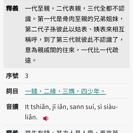
播放音讀It tāi tshin, jī tā
釋義
一代至親，二代表親，三代全都不認
識。第一代是骨肉至親的兄弟姐妹，
第二代子孫彼此以姑表、姨表來相互
稱呼，到了第三代就彼此不認識了，
意為親戚間的往來，一代比一代疏
遠。
序號3一錢，二緣，三媠，四少年。
序號
3
詞目
一錢，二緣，三媠，四少年。
音讀
It tshiân, jī iân, sann suí, sì siàu-
liân.
播放音讀It tshiân, jī iân, sann suí
釋義
首先有錢，其次人見人愛，再來英