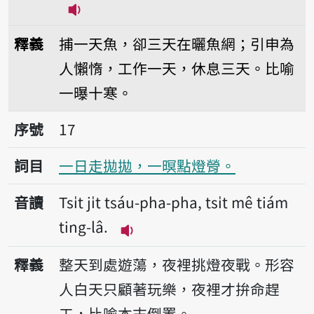
播放音讀Tsi̍t ji̍t thó-hái, sann ji̍t pha̍
釋義
捕一天魚，卻三天在曬魚網；引申為
人懶惰，工作一天，休息三天。比喻
一曝十寒。
序號17一日走拋拋，一暝點燈膋。
序號
17
詞目
一日走拋拋，一暝點燈膋。
音讀
Tsi̍t ji̍t tsáu-pha-pha, tsi̍t mê tiám
ting-lâ.
播放音讀Tsi̍t ji̍t tsáu-pha-pha,
釋義
整天到處遊蕩，夜裡挑燈夜戰。形容
人白天只顧著玩樂，夜裡才拚命趕
工，比喻本末倒置。