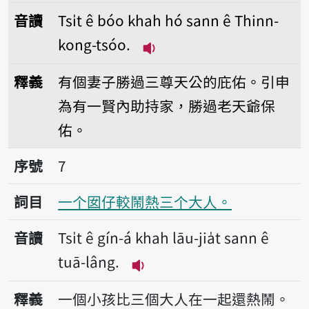
音讀
Tsi̍t ê bóo khah hó sann ê Thinn-
kong-tsóo.
播放音讀Tsi̍t ê bóo khah h
釋義
有個妻子勝過三尊天公的庇佑。引申
為有一賢內助持家，勝過老天爺保
佑。
序號7一个囡仔較鬧熱三个大人。
序號
7
詞目
一个囡仔較鬧熱三个大人。
音讀
Tsi̍t ê gín-á khah lāu-jia̍t sann ê
tuā-lâng.
播放音讀Tsi̍t ê gín-á khah lāu
釋義
一個小孩比三個大人在一起還熱鬧。