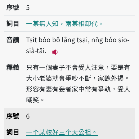
序號5一某無人知，兩某相卸代。
序號
5
詞目
一某無人知，兩某相卸代。
音讀
Tsi̍t bóo bô lâng tsai, nn̄g bóo sio-
sià-tāi.
播放音讀Tsi̍t bóo bô lâng tsai, 
釋義
只有一個妻子不會受人注意，要是有
大小老婆就會爭吵不斷，家醜外揚。
形容有妻有妾者家中常有爭執，受人
嘲笑。
序號6一个某較好三个天公祖。
序號
6
詞目
一个某較好三个天公祖。