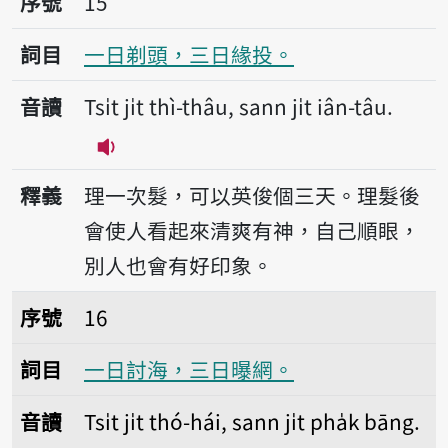
序號
15
詞目
一日剃頭，三日緣投。
音讀
Tsi̍t ji̍t thì-thâu, sann ji̍t iân-tâu.
播放音讀Tsi̍t ji̍t thì-thâu, sann ji̍t iân
釋義
理一次髮，可以英俊個三天。理髮後
會使人看起來清爽有神，自己順眼，
別人也會有好印象。
序號16一日討海，三日曝網。
序號
16
詞目
一日討海，三日曝網。
音讀
Tsi̍t ji̍t thó-hái, sann ji̍t pha̍k bāng.