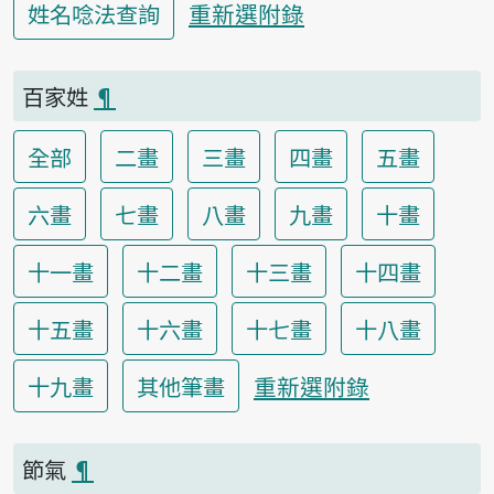
重新選附錄
姓名唸法查詢
百家姓
¶
全部
二畫
三畫
四畫
五畫
六畫
七畫
八畫
九畫
十畫
十一畫
十二畫
十三畫
十四畫
十五畫
十六畫
十七畫
十八畫
重新選附錄
十九畫
其他筆畫
節氣
¶