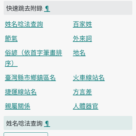
快速跳去附錄
¶
姓名唸法查詢
百家姓
節氣
外來詞
俗諺（依首字筆畫排
地名
序）
臺灣縣市鄉鎮區名
火車線站名
捷運線站名
方言差
親屬關係
人體器官
姓名唸法查詢
¶