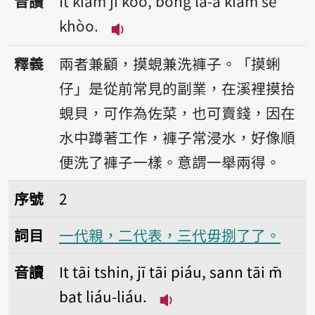
音讀
It kiam jī kòo, bong lâ-á kiam sé
khòo.
播放音讀It kiam jī kòo, bong lâ
釋義
兩者兼顧，摸蜆兼洗褲子。「摸蜊
仔」是從前常見的副業，在溪裡摸拾
蜆貝，可作為佐菜，也可賣錢，因在
水中蹲著工作，褲子常浸水，好像順
便洗了褲子一樣。意謂一舉兩得。
序號2一代親，二代表，三代毋捌了了。
序號
2
詞目
一代親，二代表，三代毋捌了了。
音讀
It tāi tshin, jī tāi piáu, sann tāi m̄
bat liáu-liáu.