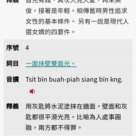
俊，接著是年輕。相傳舊時男性追求
女性的基本條件。
另有一說是現代人
選女婿的四要件。
序號4一面抹壁雙面光。
序號
4
詞目
一面抹壁雙面光。
音讀
Tsi̍t bīn buah-piah siang bīn kng.
播放音讀Tsi̍t bīn buah-piah siang bīn
釋義
用灰匙將水泥塗抹在牆面，壁面和灰
匙都很平滑光亮。比喻為人處事圓
融，兩方都不得罪。