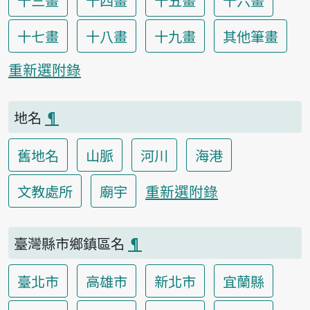
十三畫
十四畫
十五畫
十六畫
十七畫
十八畫
十九畫
其他筆畫
重新選附錄
地名
¶
舊地名
山脈
河川
海港
重新選附錄
文教處所
廟宇
臺灣縣市鄉鎮區名
¶
臺北市
高雄市
新北市
宜蘭縣