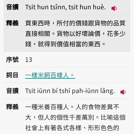
音讀
Tsi̍t hun tsînn, tsi̍t hun huè.
播放音讀Ts
釋義
買東西時，所付的價錢跟貨物的品質
直接相關。貨物以好壞論價，花多少
錢，就得到價值相當的東西。
序號13一樣米飼百樣人。
序號
13
詞目
一樣米飼百樣人。
音讀
Tsi̍t iūnn bí tshī pah-iūnn lâng.
播放音
釋義
一種米養百種人。人的食物差異不
大，但人的個性千差萬別。比喻這個
社會上有著各式各樣、形形色色的