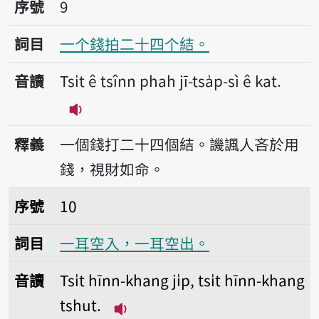
序號9一个錢拍二十四个結。
序號
9
詞目
一个錢拍二十四个結。
音讀
Tsi̍t ê tsînn phah jī-tsa̍p-sì ê kat.
播放音讀Tsi̍t ê tsînn phah jī-tsa̍p-sì ê
釋義
一個錢打二十四個結。譏諷人吝於用
錢，視財如命。
序號10一耳空入，一耳空出。
序號
10
詞目
一耳空入，一耳空出。
音讀
Tsi̍t hīnn-khang ji̍p, tsi̍t hīnn-khang
tshut.