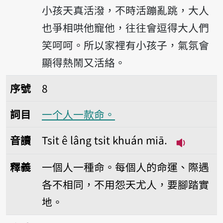
小孩天真活潑，不時活蹦亂跳，大人
也爭相哄他寵他，往往會逗得大人們
笑呵呵。所以家裡有小孩子，氣氛會
顯得熱鬧又活絡。
序號8一个人一款命。
序號
8
詞目
一个人一款命。
音讀
Tsi̍t ê lâng tsi̍t khuán miā.
播放音讀Tsi̍
釋義
一個人一種命。每個人的命運、際遇
各不相同，不用怨天尤人，要腳踏實
地。