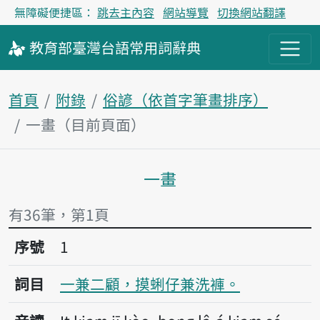
無障礙便捷區：
跳去主內容
網站導覽
切換網站翻譯
教育部
臺灣台語
常用詞
辭典
首頁
附錄
俗諺（依首字筆畫排序）
一畫（目前頁面）
一畫
主內容區塊
有36筆，第1頁
序號1一兼二顧，摸蜊仔兼洗褲。
序號
1
詞目
一兼二顧，摸蜊仔兼洗褲。