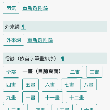
重新選附錄
節氣
外來詞
¶
重新選附錄
外來詞
俗諺（依首字筆畫排序）
¶
一畫（目前頁面）
全部
二畫
三畫
四畫
五畫
六畫
七畫
八畫
九畫
十畫
十一畫
十二畫