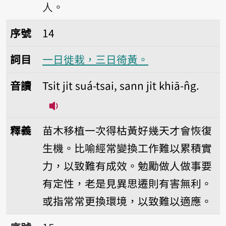
人。
序號14一日徙栽，三日徛黃。
序號
14
詞目
一日徙栽，三日徛黃。
音讀
Tsi̍t ji̍t suá-tsai, sann ji̍t khiā-n̂g.
播放音讀Tsi̍t ji̍t suá-tsai, sann ji̍t khiā
釋義
苗木移植一次得枯黃好幾天才會恢復
生機。比喻經常變換工作難以累積實
力，以致難有成效。勉勵做人做事要
有定性，老是見異思遷則有害無利。
或指常常更換環境，以致難以適應。
序號15一日剃頭，三日緣投。