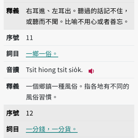
播放音讀Tsi̍t hīnn-khang ji̍p, ts
釋義
右耳進、左耳出。聽過的話記不住，
或聽而不聞。比喻不用心或者善忘。
序號11一鄉一俗。
序號
11
詞目
一鄉一俗。
音讀
Tsi̍t hiong tsi̍t sio̍k.
播放音讀Tsi̍t hiong 
釋義
一個鄉鎮一種風俗。指各地有不同的
風俗習慣。
序號12一分錢，一分貨。
序號
12
詞目
一分錢，一分貨。