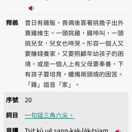
播放音讀Tsi̍t king tann ke, siang-thâu
釋義
昔日有雞販，喪偶後靠著挑擔子出外
賣雞維生。一頭挑雞，雞啼叫，一頭
挑兒女，兒女也啼哭。形容一個人又
要賺錢養家，又要照顧年幼孩子的困
境，或是一個人上有父母要奉養，下
有孩子要培育，蠟燭兩頭燒的困苦。
「雞」諧音「家」。
序號20一句話三角六尖。
序號
20
詞目
一句話三角六尖。
音讀
Tsi̍t kù uē sann-kak-la̍k-tsiam.