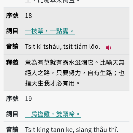
序號18一枝草，一點露。
序號
18
詞目
一枝草，一點露。
音讀
Tsi̍t ki tsháu, tsi̍t tiám lōo.
播放音讀Tsi̍
釋義
意為有草就有露水滋潤它。比喻天無
絕人之路，只要努力，自有生路；也
指天生我才必有用。
序號19一肩擔雞，雙頭啼。
序號
19
詞目
一肩擔雞，雙頭啼。
音讀
Tsi̍t king tann ke, siang-thâu thî.