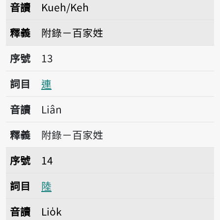
音讀
Kueh/Keh
釋義
附錄－百家姓
序號13連
序號
13
詞目
連
音讀
Liân
釋義
附錄－百家姓
序號14陸
序號
14
詞目
陸
音讀
Lio̍k