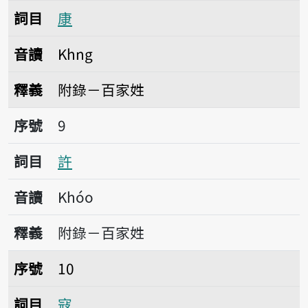
詞目
康
音讀
Khng
釋義
附錄－百家姓
序號9許
序號
9
詞目
許
音讀
Khóo
釋義
附錄－百家姓
序號10寇
序號
10
詞目
寇