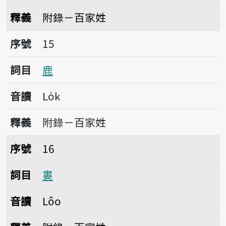
釋義
附錄－百家姓
序號15鹿
序號
15
詞目
鹿
音讀
Lo̍k
釋義
附錄－百家姓
序號16婁
序號
16
詞目
婁
音讀
Lôo