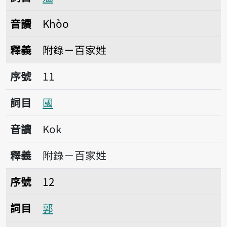
音讀
Khòo
釋義
附錄－百家姓
序號11國
序號
11
詞目
國
音讀
Kok
釋義
附錄－百家姓
序號12郭
序號
12
詞目
郭