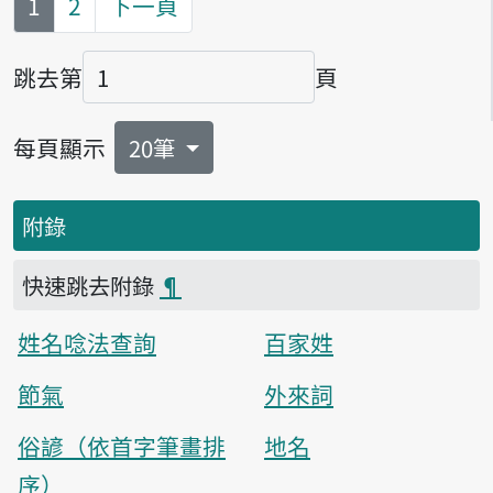
第
頁
1
2
下一頁
跳去第
頁
頁碼
每頁顯示
20筆
附錄
快速跳去附錄
¶
姓名唸法查詢
百家姓
節氣
外來詞
俗諺（依首字筆畫排
地名
序）