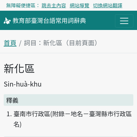
無障礙便捷區：
跳去主內容
網站導覽
切換網站翻譯
教育部
臺灣台語
常用詞
辭典
首頁
詞目：新化區（目前頁面）
新化區
主內容區塊
Sin-huà-khu
釋義
臺南市行政區(附錄－地名－臺灣縣市行政區
名)