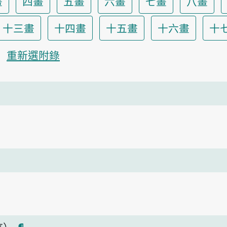
畫
四畫
五畫
六畫
七畫
八畫
十三畫
十四畫
十五畫
十六畫
十
重新選附錄
序）
¶