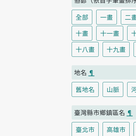
全部
一畫
二
十畫
十一畫
十八畫
十九畫
地名
¶
舊地名
山脈
臺灣縣市鄉鎮區名
¶
臺北市
高雄市