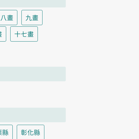
八畫
九畫
畫
十七畫
栗縣
彰化縣