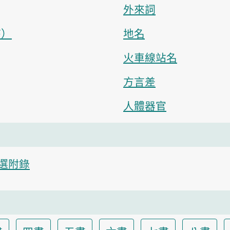
外來詞
序）
地名
火車線站名
方言差
人體器官
選附錄