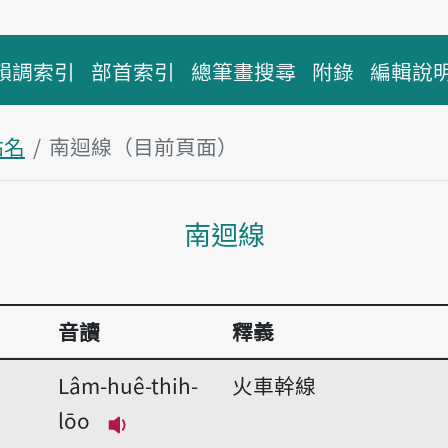
韻調索引
部首索引
總筆畫搜尋
附錄
編輯說
站名
南迴線（目前頁面）
主內容區塊
南迴線
音讀
釋義
Lâm-huê-thih-
火車幹線
lōo