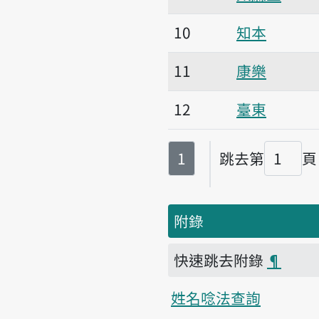
10
知本
11
康樂
12
臺東
第
頁
1
跳去第
頁
頁碼
附錄
快速跳去附錄
¶
姓名唸法查詢