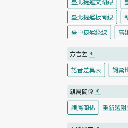
臺北捷運文湖線
臺北捷運板南線
臺中捷運綠線
高
方言差
¶
語音差異表
詞彙
親屬關係
¶
親屬關係
重新選附