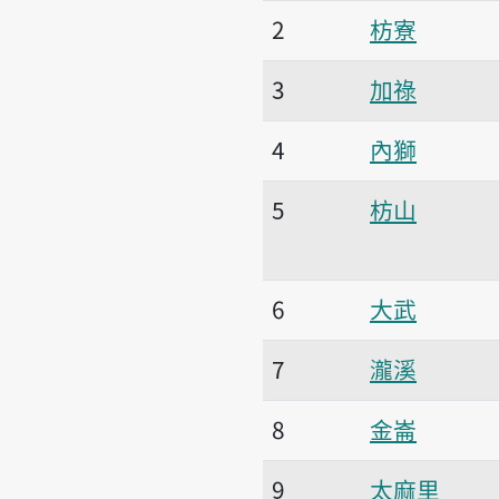
2
枋寮
3
加祿
4
內獅
5
枋山
6
大武
7
瀧溪
8
金崙
9
太麻里