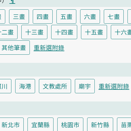
畫
三畫
四畫
五畫
六畫
七畫
十二畫
十三畫
十四畫
十五畫
十六
其他筆畫
重新選附錄
河川
海港
文教處所
廟宇
重新選附錄
新北市
宜蘭縣
桃園市
新竹縣
苗