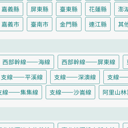
嘉義縣
屏東縣
臺東縣
花蓮縣
澎
嘉義市
臺南市
金門縣
連江縣
其
西部幹線——海線
西部幹線——屏東線
支線——平溪線
支線——深澳線
支線—
支線——集集線
支線——沙崙線
阿里山林