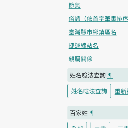
節氣
俗諺（依首字筆畫排
臺灣縣市鄉鎮區名
捷運線站名
親屬關係
姓名唸法查詢
¶
姓名唸法查詢
重新
百家姓
¶