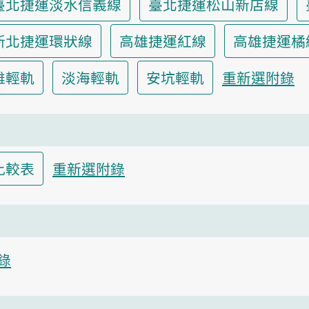
臺北捷運淡水信義線
臺北捷運松山新店線
新北捷運環狀線
高雄捷運紅線
高雄捷運橘
雄輕軌
淡海輕軌
安坑輕軌
重新選附錄
比較表
重新選附錄
錄