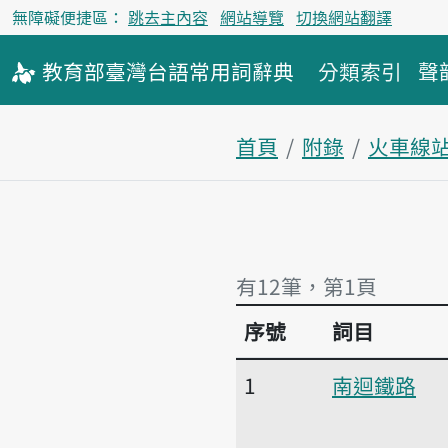
無障礙便捷區：
跳去主內容
網站導覽
切換網站翻譯
教育部
臺灣台語
常用詞
辭典
分類索引
聲
首頁
附錄
火車線
有12筆，第1頁
序號
詞目
有12筆，第1頁
1
南迴鐵路