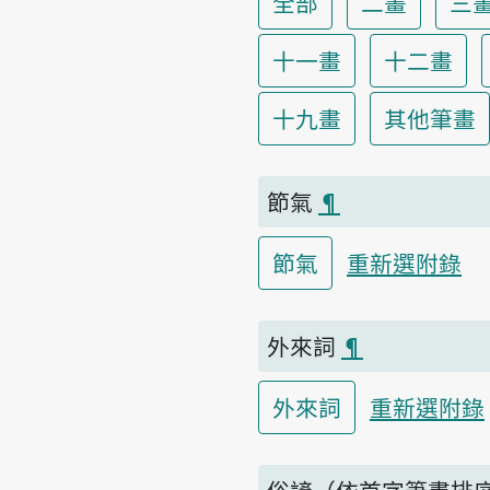
全部
二畫
三
十一畫
十二畫
十九畫
其他筆畫
節氣
¶
節氣
重新選附錄
外來詞
¶
外來詞
重新選附錄
俗諺（依首字筆畫排