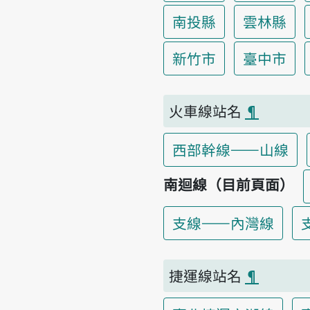
南投縣
雲林縣
新竹市
臺中市
火車線站名
¶
西部幹線——山線
南迴線（目前頁面）
支線——內灣線
捷運線站名
¶