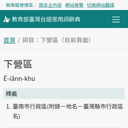
無障礙便捷區：
跳去主內容
網站導覽
切換網站翻譯
教育部
臺灣台語
常用詞
辭典
首頁
詞目：下營區（目前頁面）
下營區
主內容區塊
Ē-iânn-khu
釋義
臺南市行政區(附錄－地名－臺灣縣市行政區
名)