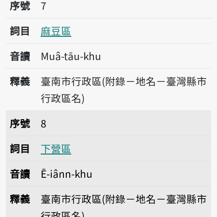
序號7麻豆區
序號
7
詞目
麻豆區
音讀
Muâ-tāu-khu
釋義
臺南市行政區(附錄－地名－臺灣縣市
行政區名)
序號8下營區
序號
8
詞目
下營區
音讀
Ē-iânn-khu
釋義
臺南市行政區(附錄－地名－臺灣縣市
行政區名)