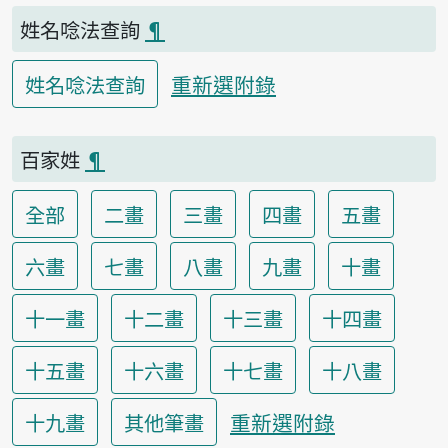
姓名唸法查詢
¶
重新選附錄
姓名唸法查詢
百家姓
¶
全部
二畫
三畫
四畫
五畫
六畫
七畫
八畫
九畫
十畫
十一畫
十二畫
十三畫
十四畫
十五畫
十六畫
十七畫
十八畫
重新選附錄
十九畫
其他筆畫