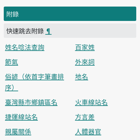
附錄
快速跳去附錄
¶
姓名唸法查詢
百家姓
節氣
外來詞
俗諺（依首字筆畫排
地名
序）
臺灣縣市鄉鎮區名
火車線站名
捷運線站名
方言差
親屬關係
人體器官