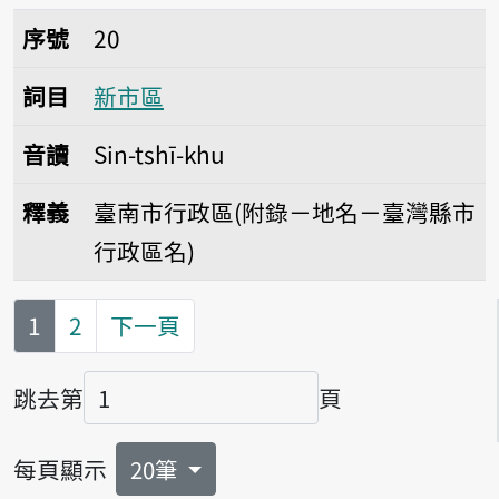
序號20新市區
序號
20
詞目
新市區
音讀
Sin-tshī-khu
釋義
臺南市行政區(附錄－地名－臺灣縣市
行政區名)
第
頁
1
2
下一頁
跳去第
頁
頁碼
每頁顯示
20筆