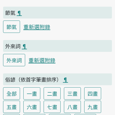
節氣
¶
重新選附錄
節氣
外來詞
¶
重新選附錄
外來詞
俗諺（依首字筆畫排序）
¶
全部
一畫
二畫
三畫
四畫
五畫
六畫
七畫
八畫
九畫