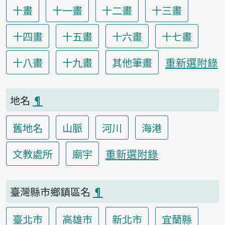
十畫
十一畫
十二畫
十三畫
十四畫
十五畫
十六畫
十七畫
重新選附錄
十八畫
十九畫
其他筆畫
地名
¶
舊地名
山脈
河川
海港
重新選附錄
文教處所
廟宇
臺灣縣市鄉鎮區名
¶
臺北市
高雄市
新北市
宜蘭縣