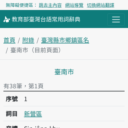
無障礙便捷區：
跳去主內容
網站導覽
切換網站翻譯
教育部
臺灣台語
常用詞
辭典
首頁
附錄
臺灣縣市鄉鎮區名
臺南市（目前頁面）
臺南市
主內容區塊
有38筆，第1頁
序號1新營區
序號
1
詞目
新營區