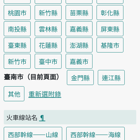
桃園市
新竹縣
苗栗縣
彰化縣
南投縣
雲林縣
嘉義縣
屏東縣
臺東縣
花蓮縣
澎湖縣
基隆市
新竹市
臺中市
嘉義市
臺南市（目前頁面）
金門縣
連江縣
重新選附錄
其他
火車線站名
¶
西部幹線——山線
西部幹線——海線