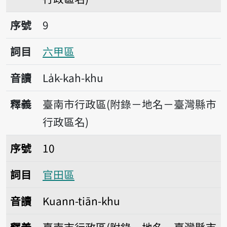
序號9六甲區
序號
9
詞目
六甲區
音讀
La̍k-kah-khu
釋義
臺南市行政區(附錄－地名－臺灣縣市
行政區名)
序號10官田區
序號
10
詞目
官田區
音讀
Kuann-tiān-khu