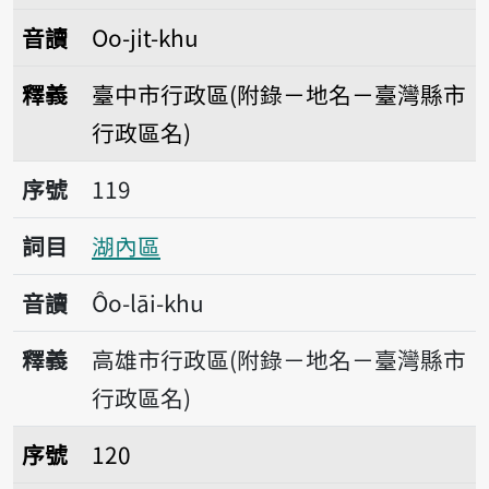
音讀
Oo-ji̍t-khu
釋義
臺中市行政區(附錄－地名－臺灣縣市
行政區名)
序號119湖內區
序號
119
詞目
湖內區
音讀
Ôo-lāi-khu
釋義
高雄市行政區(附錄－地名－臺灣縣市
行政區名)
序號120北區
序號
120