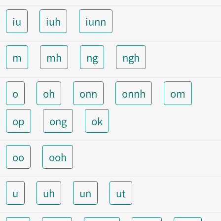
iu
iuh
iunn
m
mh
ng
ngh
o
oh
onn
onnh
om
op
ong
ok
oo
ooh
u
uh
un
ut