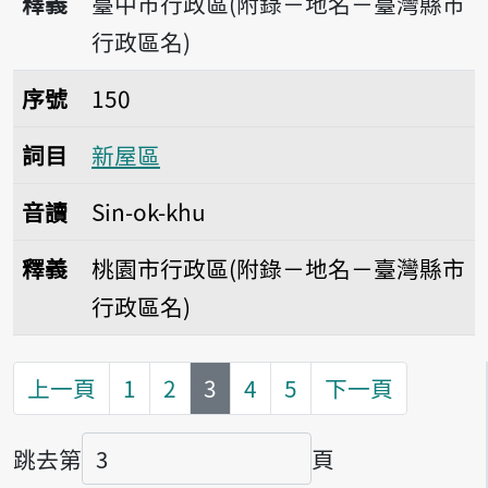
釋義
臺中市行政區(附錄－地名－臺灣縣市
行政區名)
序號150新屋區
序號
150
詞目
新屋區
音讀
Sin-ok-khu
釋義
桃園市行政區(附錄－地名－臺灣縣市
行政區名)
第
頁
上一頁
1
2
3
4
5
下一頁
跳去第
頁
頁碼