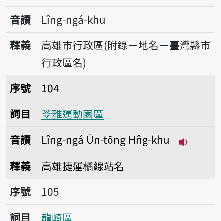
音讀
Lîng-ngá-khu
釋義
高雄市行政區(附錄－地名－臺灣縣市
行政區名)
序號104苓雅運動園區
序號
104
詞目
苓雅運動園區
音讀
Lîng-ngá Ūn-tōng Hn̂g-khu
播放音讀Lî
釋義
高雄捷運橘線站名
序號105龍崎區
序號
105
詞目
龍崎區