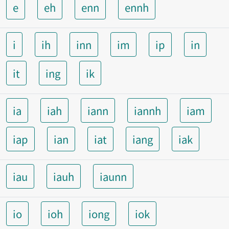
e
eh
enn
ennh
i
ih
inn
im
ip
in
it
ing
ik
ia
iah
iann
iannh
iam
iap
ian
iat
iang
iak
iau
iauh
iaunn
io
ioh
iong
iok