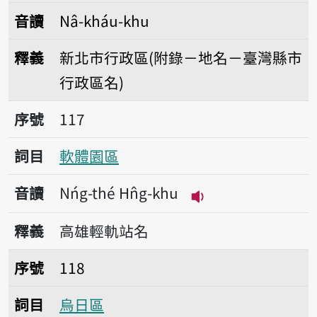
音讀
Nâ-kháu-khu
釋義
新北市行政區(附錄－地名－臺灣縣市
行政區名)
序號117軟體園區
序號
117
詞目
軟體園區
音讀
Nńg-thé Hn̂g-khu
播放音讀Nńg-thé Hn
釋義
高雄輕軌站名
序號118烏日區
序號
118
詞目
烏日區