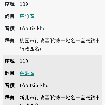
序號109蘆竹區
序號
109
詞目
蘆竹區
音讀
Lôo-tik-khu
釋義
桃園市行政區(附錄－地名－臺灣縣市
行政區名)
序號110蘆洲區
序號
110
詞目
蘆洲區
音讀
Lôo-tsiu-khu
釋義
新北市行政區(附錄－地名－臺灣縣市