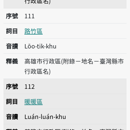
行政區名)
序號111路竹區
序號
111
詞目
路竹區
音讀
Lōo-tik-khu
釋義
高雄市行政區(附錄－地名－臺灣縣市
行政區名)
序號112暖暖區
序號
112
詞目
暖暖區
音讀
Luán-luán-khu