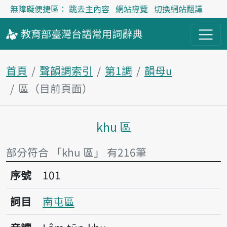
無障礙便捷區：
跳去主內容
網站導覽
切換網站翻譯
教育部
臺灣台語
常用詞
辭典
首頁
聲韻調索引
第1調
韻母u
區（目前頁面）
khu 區
主內容區塊
部分符合 「khu 區」 有216筆
序號101南屯區
序號
101
詞目
南屯區