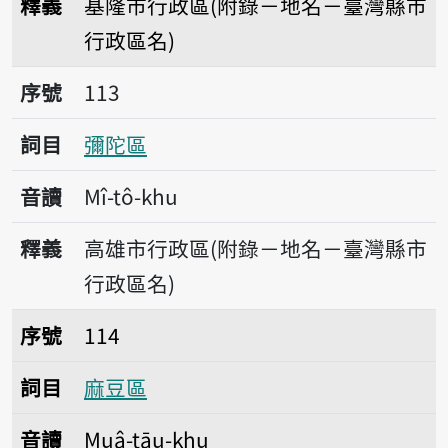
釋義
基隆市行政區(附錄－地名－臺灣縣市
行政區名)
序號113彌陀區
序號
113
詞目
彌陀區
音讀
Mî-tô-khu
釋義
高雄市行政區(附錄－地名－臺灣縣市
行政區名)
序號114麻豆區
序號
114
詞目
麻豆區
音讀
Muâ-tāu-khu