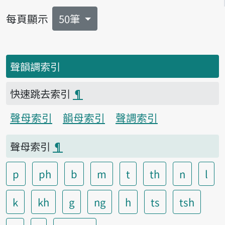
每頁顯示
50筆
聲韻調索引
快速跳去索引
¶
聲母索引
韻母索引
聲調索引
聲母索引
¶
p
ph
b
m
t
th
n
l
k
kh
g
ng
h
ts
tsh