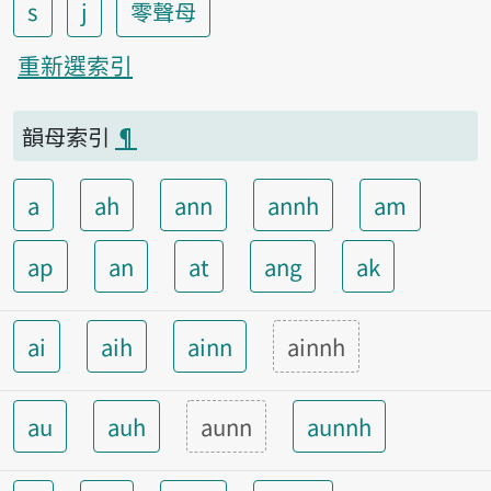
s
j
零聲母
重新選索引
韻母索引
¶
a
ah
ann
annh
am
ap
an
at
ang
ak
ai
aih
ainn
ainnh
au
auh
aunn
aunnh