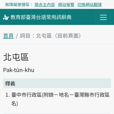
無障礙便捷區：
跳去主內容
網站導覽
切換網站翻譯
教育部
臺灣台語
常用詞
辭典
首頁
詞目：北屯區（目前頁面）
北屯區
主內容區塊
Pak-tūn-khu
釋義
臺中市行政區(附錄－地名－臺灣縣市行政區
名)