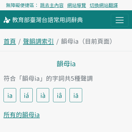
無障礙便捷區：
跳去主內容
網站導覽
切換網站翻譯
教育部
臺灣台語
常用詞
辭典
首頁
聲韻調索引
韻母ia（目前頁面）
韻母ia
主內容區塊
符合「韻母ia」的字詞共5種聲調
ia
iá
ià
iâ
iā
所有的韻母ia