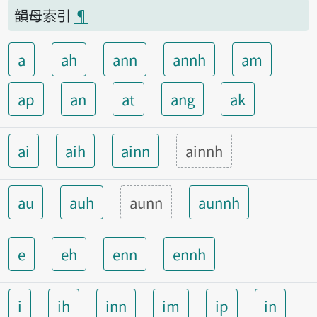
韻母索引
¶
a
ah
ann
annh
am
ap
an
at
ang
ak
ai
aih
ainn
ainnh
au
auh
aunn
aunnh
e
eh
enn
ennh
i
ih
inn
im
ip
in