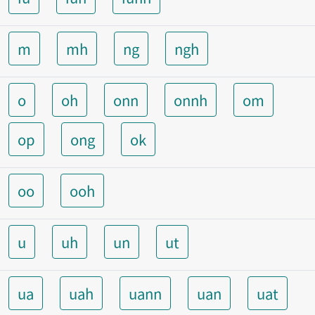
m
mh
ng
ngh
o
oh
onn
onnh
om
op
ong
ok
oo
ooh
u
uh
un
ut
ua
uah
uann
uan
uat