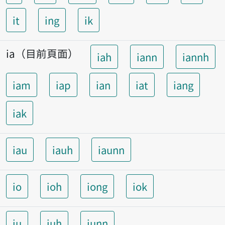
it
ing
ik
ia（目前頁面）
iah
iann
iannh
iam
iap
ian
iat
iang
iak
iau
iauh
iaunn
io
ioh
iong
iok
iu
iuh
iunn