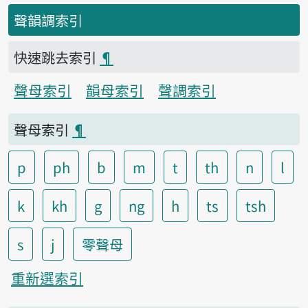
聲韻調索引
快速跳去索引
¶
聲母索引
韻母索引
聲調索引
聲母索引
¶
p
ph
b
m
t
th
n
l
k
kh
g
ng
h
ts
tsh
s
j
零聲母
重新選索引