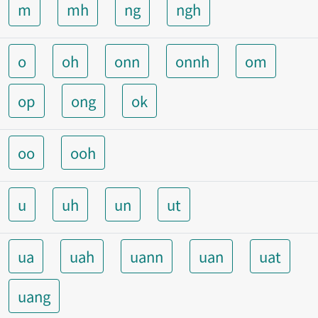
m
mh
ng
ngh
o
oh
onn
onnh
om
op
ong
ok
oo
ooh
u
uh
un
ut
ua
uah
uann
uan
uat
uang