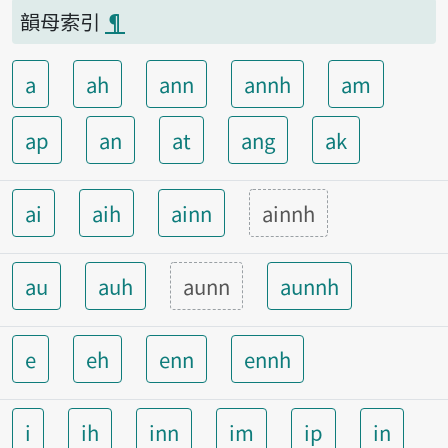
韻母索引
¶
a
ah
ann
annh
am
ap
an
at
ang
ak
ai
aih
ainn
ainnh
au
auh
aunn
aunnh
e
eh
enn
ennh
i
ih
inn
im
ip
in