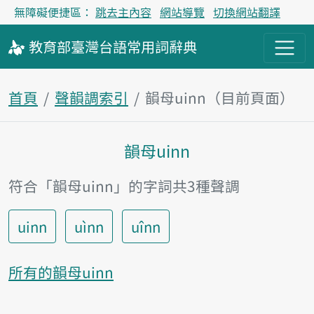
無障礙便捷區：
跳去主內容
網站導覽
切換網站翻譯
教育部
臺灣台語
常用詞
辭典
首頁
聲韻調索引
韻母uinn（目前頁面）
韻母uinn
主內容區塊
符合「韻母uinn」的字詞共3種聲調
uinn
uìnn
uînn
所有的韻母uinn