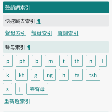
聲韻調索引
快速跳去索引
¶
聲母索引
韻母索引
聲調索引
聲母索引
¶
p
ph
b
m
t
th
n
l
k
kh
g
ng
h
ts
tsh
s
j
零聲母
重新選索引