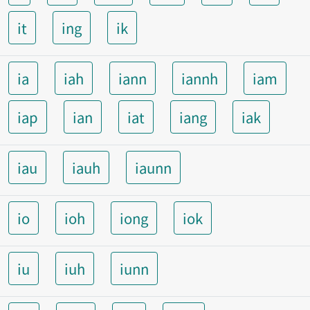
it
ing
ik
ia
iah
iann
iannh
iam
iap
ian
iat
iang
iak
iau
iauh
iaunn
io
ioh
iong
iok
iu
iuh
iunn