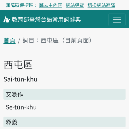
無障礙便捷區：
跳去主內容
網站導覽
切換網站翻譯
教育部
臺灣台語
常用詞
辭典
首頁
詞目：西屯區（目前頁面）
西屯區
主內容區塊
Sai-tūn-khu
又唸作
Se-tūn-khu
釋義