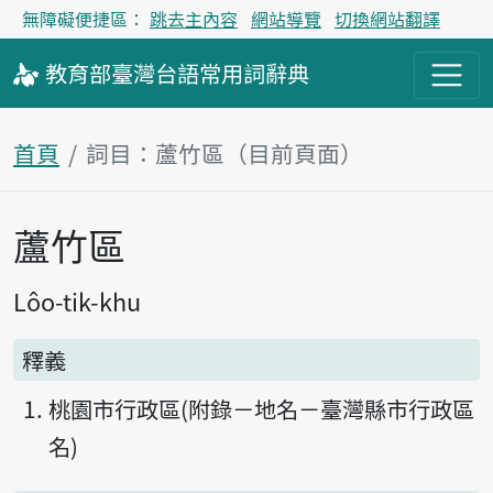
無障礙便捷區：
跳去主內容
網站導覽
切換網站翻譯
教育部
臺灣台語
常用詞
辭典
首頁
詞目：蘆竹區（目前頁面）
蘆竹區
主內容區塊
Lôo-tik-khu
釋義
桃園市行政區(附錄－地名－臺灣縣市行政區
名)