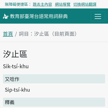
無障礙便捷區：
跳去主內容
網站導覽
切換網站翻譯
教育部
臺灣台語
常用詞
辭典
首頁
詞目：汐止區（目前頁面）
汐止區
主內容區塊
Si̍k-tsí-khu
又唸作
Si̍p-tsí-khu
釋義