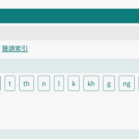
聲調索引
t
th
n
l
k
kh
g
ng