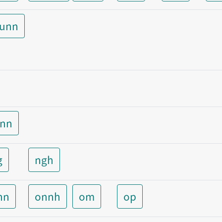
aunn
unn
g
ngh
nn
onnh
om
op