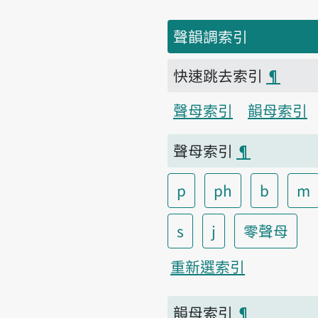
聲韻調索引
快速跳去索引
¶
聲母索引
韻母索引
聲母索引
¶
p
ph
b
m
s
j
零聲母
重新選索引
韻母索引
¶