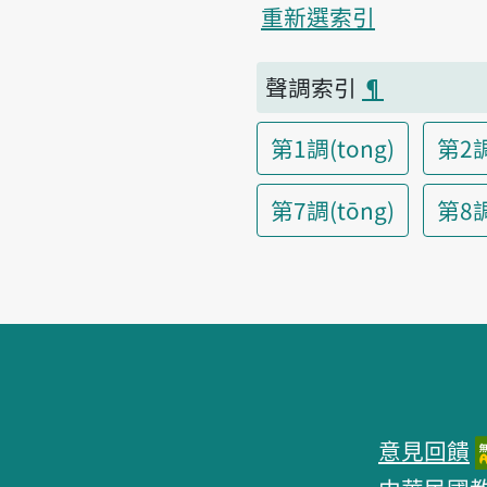
重新選索引
聲調索引
¶
第1調(tong)
第2調
第7調(tōng)
第8調(
頁腳區塊
意見回饋