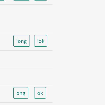
iong
iok
ong
ok