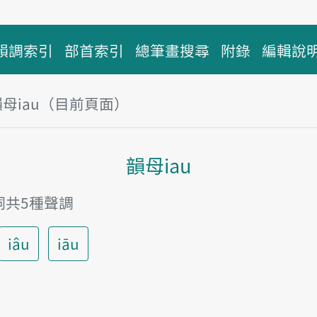
韻調索引
部首索引
總筆畫搜尋
附錄
編輯說
韻母iau（目前頁面）
主內容區塊
韻母iau
詞共5種聲調
iâu
iāu