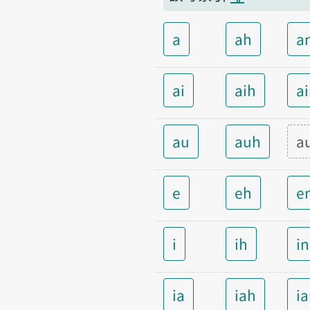
a
ah
a
ai
aih
a
au
auh
a
e
eh
e
i
ih
i
ia
iah
i