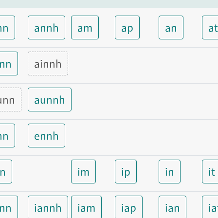
nn
annh
am
ap
an
a
inn
ainnh
unn
aunnh
nn
ennh
nn
im
ip
in
it
ann
iannh
iam
iap
ian
ia