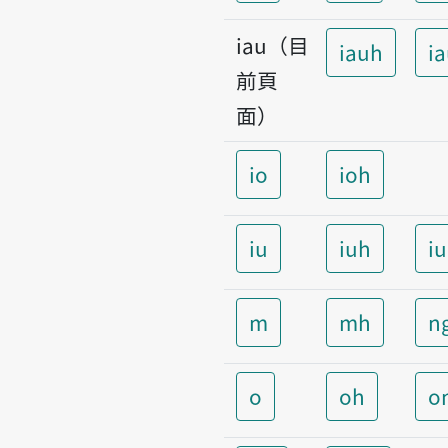
iau（目
iauh
i
前頁
面）
io
ioh
iu
iuh
i
m
mh
n
o
oh
o