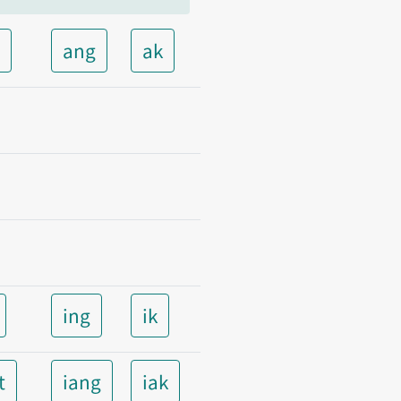
t
ang
ak
ing
ik
t
iang
iak