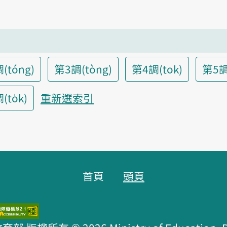
(tóng)
第3調(tòng)
第4調(tok)
第5調
to̍k)
重新選索引
首頁
頭頁