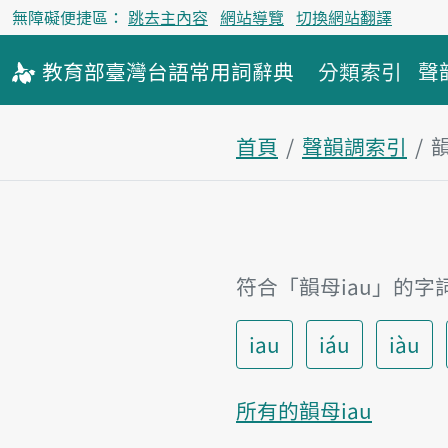
無障礙便捷區：
跳去主內容
網站導覽
切換網站翻譯
教育部
臺灣台語
常用詞
辭典
分類索引
聲
首頁
聲韻調索引
符合「韻母iau」的字
iau
iáu
iàu
所有的韻母iau