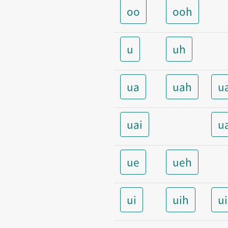
oo
ooh
u
uh
ua
uah
u
uai
u
ue
ueh
ui
uih
u