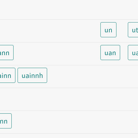
un
u
ann
uan
u
ainn
uainnh
inn