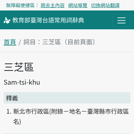
無障礙便捷區：
跳去主內容
網站導覽
切換網站翻譯
教育部
臺灣台語
常用詞
辭典
首頁
詞目：三芝區（目前頁面）
三芝區
主內容區塊
Sam-tsi-khu
釋義
新北市行政區(附錄－地名－臺灣縣市行政區
名)