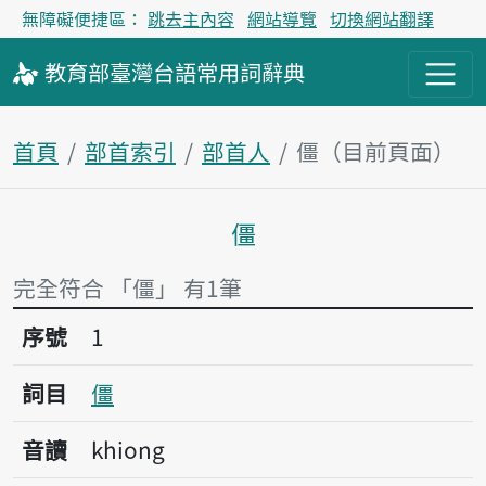
無障礙便捷區：
跳去主內容
網站導覽
切換網站翻譯
教育部
臺灣台語
常用詞
辭典
首頁
部首索引
部首人
僵（目前頁面）
僵
主內容區塊
完全符合 「僵」 有1筆
序號1僵
序號
1
詞目
僵
音讀
khiong