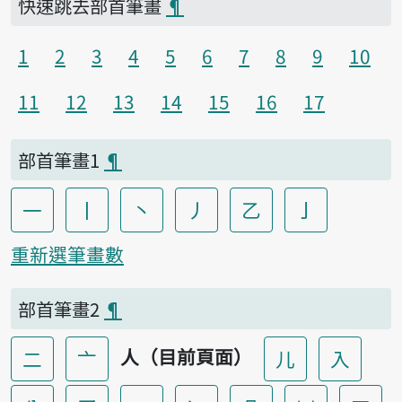
快速跳去部首筆畫
¶
1
2
3
4
5
6
7
8
9
10
11
12
13
14
15
16
17
部首筆畫1
¶
一
丨
丶
丿
乙
亅
重新選筆畫數
部首筆畫2
¶
人（目前頁面）
二
亠
儿
入