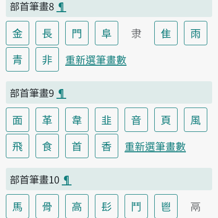
部首筆畫8
¶
金
長
門
阜
隶
隹
雨
青
非
重新選筆畫數
部首筆畫9
¶
面
革
韋
韭
音
頁
風
飛
食
首
香
重新選筆畫數
部首筆畫10
¶
馬
骨
高
髟
鬥
鬯
鬲