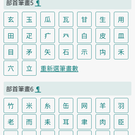
部首筆畫5
¶
玄
玉
瓜
瓦
甘
生
用
田
疋
疒
癶
白
皮
皿
目
矛
矢
石
示
禸
禾
穴
立
重新選筆畫數
部首筆畫6
¶
竹
米
糸
缶
网
羊
羽
老
而
耒
耳
聿
肉
臣