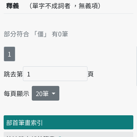
釋義
（單字不成詞者 ，無義項）
部分符合 「僵」 有0筆
第
頁
1
跳去第
頁
頁碼
每頁顯示
20筆
部首筆畫索引