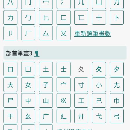
八
冂
冖
冫
几
凵
刀
力
勹
匕
匚
匸
十
卜
卩
厂
厶
又
重新選筆畫數
部首筆畫3
¶
口
囗
土
士
夂
夊
夕
大
女
子
宀
寸
小
尢
尸
屮
山
巛
工
己
巾
干
幺
广
廴
廾
弋
弓