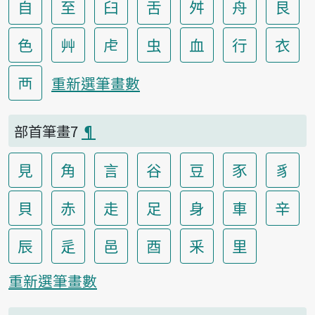
自
至
臼
舌
舛
舟
艮
色
艸
虍
虫
血
行
衣
襾
重新選筆畫數
部首筆畫7
¶
見
角
言
谷
豆
豕
豸
貝
赤
走
足
身
車
辛
辰
辵
邑
酉
釆
里
重新選筆畫數