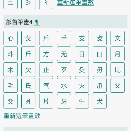
彐
彡
彳
重新選筆畫數
部首筆畫4
¶
心
戈
戶
手
支
攴
文
斗
斤
方
无
日
曰
月
木
欠
止
歹
殳
毋
比
毛
氏
气
水
火
爪
父
爻
爿
片
牙
牛
犬
重新選筆畫數