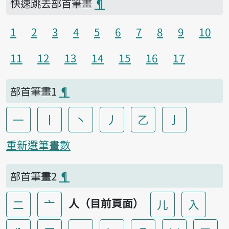
快速跳去部首筆畫
¶
1
2
3
4
5
6
7
8
9
10
11
12
13
14
15
16
17
部首筆畫1
¶
一
丨
丶
丿
乙
亅
重新選筆畫數
部首筆畫2
¶
人（目前頁面）
二
亠
儿
入