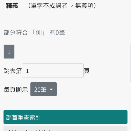
釋義
（單字不成詞者 ，無義項）
部分符合 「側」 有0筆
第
頁
1
跳去第
頁
頁碼
每頁顯示
20筆
部首筆畫索引