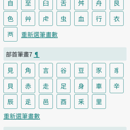
自
至
臼
舌
舛
舟
艮
色
艸
虍
虫
血
行
衣
襾
重新選筆畫數
部首筆畫7
¶
見
角
言
谷
豆
豕
豸
貝
赤
走
足
身
車
辛
辰
辵
邑
酉
釆
里
重新選筆畫數