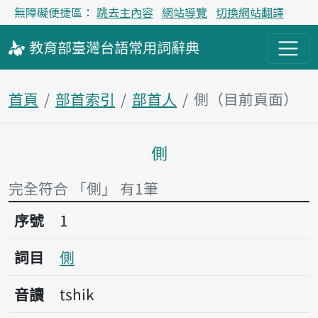
無障礙便捷區：
跳去主內容
網站導覽
切換網站翻譯
教育部
臺灣台語
常用詞
辭典
首頁
部首索引
部首人
側（目前頁面）
側
主內容區塊
完全符合 「側」 有1筆
序號1側
序號
1
詞目
側
音讀
tshik