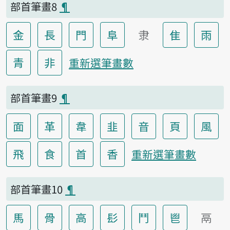
部首筆畫8
¶
金
長
門
阜
隶
隹
雨
青
非
重新選筆畫數
部首筆畫9
¶
面
革
韋
韭
音
頁
風
飛
食
首
香
重新選筆畫數
部首筆畫10
¶
馬
骨
高
髟
鬥
鬯
鬲