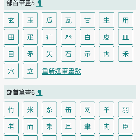
部首筆畫5
¶
玄
玉
瓜
瓦
甘
生
用
田
疋
疒
癶
白
皮
皿
目
矛
矢
石
示
禸
禾
穴
立
重新選筆畫數
部首筆畫6
¶
竹
米
糸
缶
网
羊
羽
老
而
耒
耳
聿
肉
臣