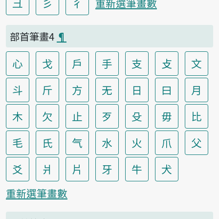
彐
彡
彳
重新選筆畫數
部首筆畫4
¶
心
戈
戶
手
支
攴
文
斗
斤
方
无
日
曰
月
木
欠
止
歹
殳
毋
比
毛
氏
气
水
火
爪
父
爻
爿
片
牙
牛
犬
重新選筆畫數