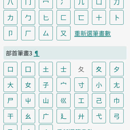
八
冂
冖
冫
几
凵
刀
力
勹
匕
匚
匸
十
卜
卩
厂
厶
又
重新選筆畫數
部首筆畫3
¶
口
囗
土
士
夂
夊
夕
大
女
子
宀
寸
小
尢
尸
屮
山
巛
工
己
巾
干
幺
广
廴
廾
弋
弓