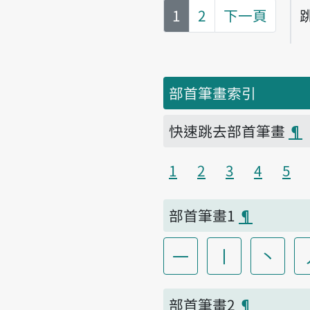
第
頁
1
2
下一頁
部首筆畫索引
快速跳去部首筆畫
¶
1
2
3
4
5
部首筆畫1
¶
一
丨
丶
部首筆畫2
¶