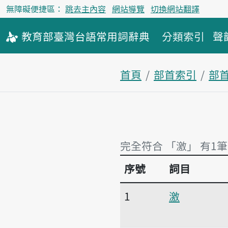
無障礙便捷區：
跳去主內容
網站導覽
切換網站翻譯
教育部
臺灣台語
常用詞
辭典
分類索引
聲
首頁
部首索引
部
完全符合 「激」 有1筆
序號
詞目
完全符合 「激」 有1筆
1
激