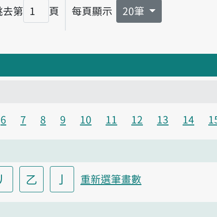
跳去第
頁
每頁顯示
20筆
頁碼
6
7
8
9
10
11
12
13
14
1
丿
乙
亅
重新選筆畫數