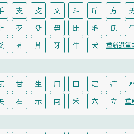
手
支
攴
文
斗
斤
方
止
歹
殳
毋
比
毛
氏
爻
爿
片
牙
牛
犬
重新選筆
瓦
甘
生
用
田
疋
疒
矢
石
示
禸
禾
穴
立
重