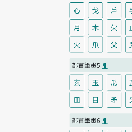
心
戈
戶
月
木
欠
火
爪
父
部首筆畫5
¶
玄
玉
瓜
皿
目
矛
部首筆畫6
¶