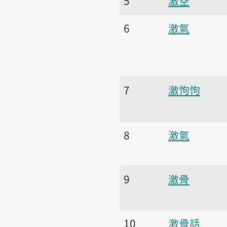
5
激空
6
激氣
7
激怐怐
8
激氣
9
激骨
10
激骨話