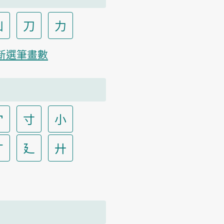
凵
刀
力
新選筆畫數
宀
寸
小
广
廴
廾