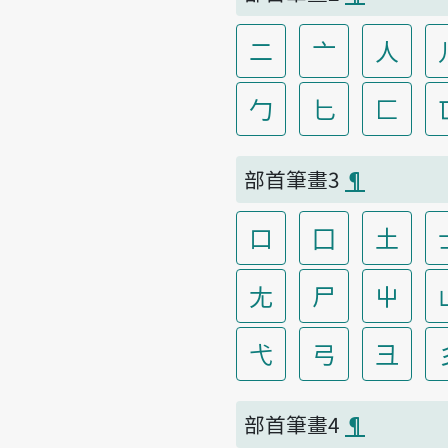
二
亠
人
勹
匕
匚
部首筆畫3
¶
口
囗
土
尢
尸
屮
弋
弓
彐
部首筆畫4
¶