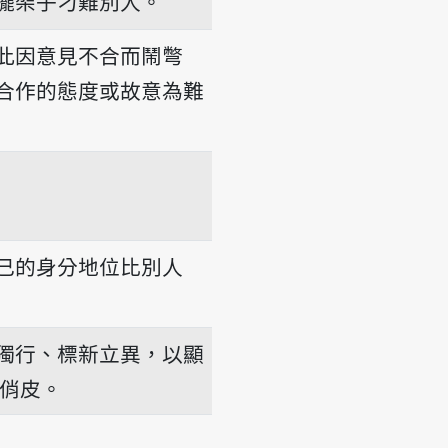
擺架子刁難別人。
此因意見不合而鬧彆
合作的態度或故意為難
己的身分地位比別人
獨行、標新立異，以顯
俏皮。