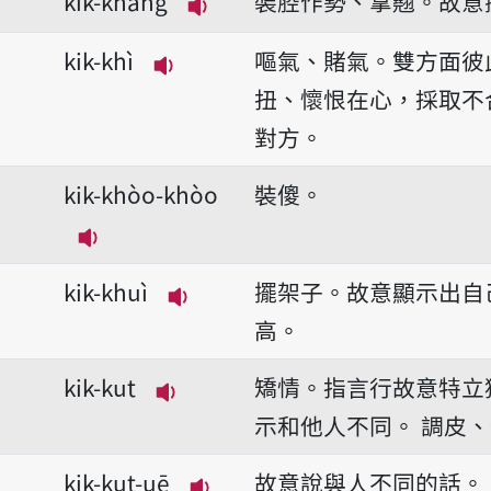
kik-khang
裝腔作勢、拿翹。故意
播放音讀kik-khang
kik-khì
嘔氣、賭氣。雙方面彼
播放音讀kik-khì
扭、懷恨在心，採取不
對方。
kik-khòo-khòo
裝傻。
播放音讀kik-khòo-khòo
kik-khuì
擺架子。故意顯示出自
播放音讀kik-khuì
高。
kik-kut
矯情。指言行故意特立
播放音讀kik-kut
示和他人不同。
調皮、
kik-kut-uē
故意說與人不同的話。