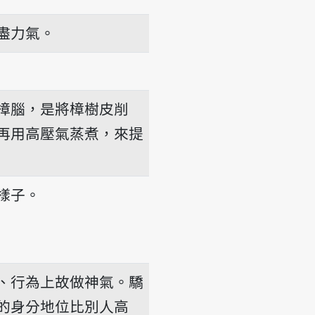
盡力氣。
樟腦，是將樟樹皮削
再用高壓氣蒸煮，來提
樣子。
、行為上故做神氣。驕
的身分地位比別人高