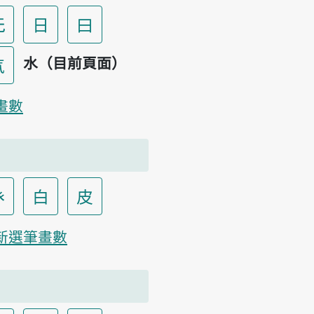
无
日
曰
水（目前頁面）
气
畫數
癶
白
皮
新選筆畫數