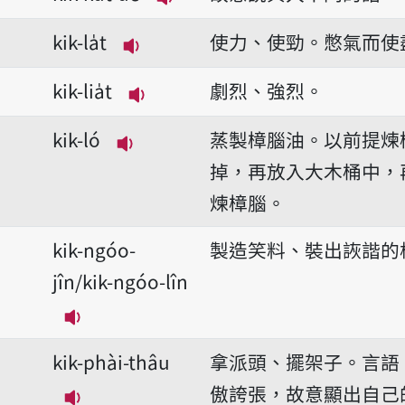
播放音讀kik-kut-uē
kik-la̍t
使力、使勁。憋氣而使
播放音讀kik-la̍t
kik-lia̍t
劇烈、強烈。
播放音讀kik-lia̍t
kik-ló
蒸製樟腦油。以前提煉
播放音讀kik-ló
掉，再放入大木桶中，
煉樟腦。
kik-ngóo-
製造笑料、裝出詼諧的
jîn/kik-ngóo-lîn
播放音讀kik-ngóo-jîn/kik-ngóo-lîn
kik-phài-thâu
拿派頭、擺架子。言語
傲誇張，故意顯出自己