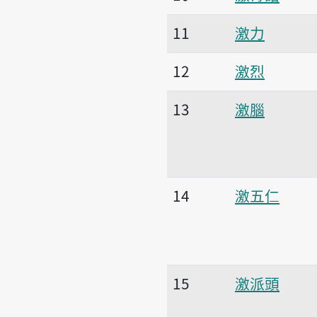
11
激力
12
激烈
13
激腦
14
激五仁
15
激派頭