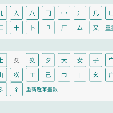
儿
入
八
冂
冖
冫
几
匸
十
卜
卩
厂
厶
又
重
士
夂
夊
夕
大
女
子
山
巛
工
己
巾
干
幺
彡
彳
重新選筆畫數