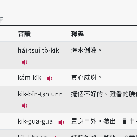
筆
音讀
釋義
筆
hái-tsuí tò-kik
海水倒灌。
播放音讀hái-tsuí tò-kik
kám-kik
真心感謝。
播放音讀kám-kik
kik-bīn-tshiunn
擺個不好的、難看的臉
播放音讀kik-bīn-tshiunn
kik-guā-guā
置身事外。裝出一副事
播放音讀kik-guā-guā