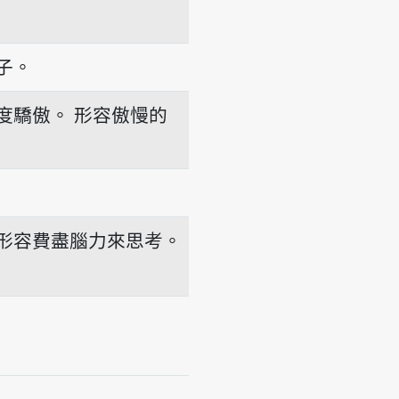
子。
度驕傲。
形容傲慢的
形容費盡腦力來思考。