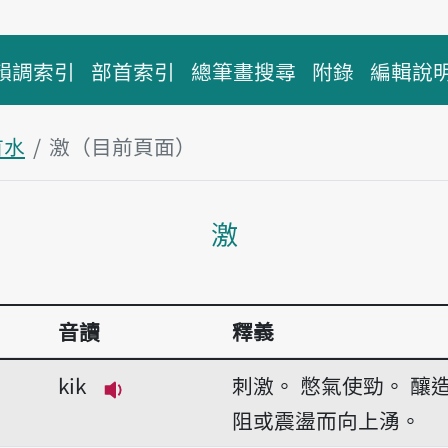
韻調索引
部首索引
總筆畫搜尋
附錄
編輯說
首水
激（目前頁面）
主內容區塊
激
音讀
釋義
kik
刺激。
憋氣使勁。
釀
播放音讀kik
阻或震盪而向上湧。