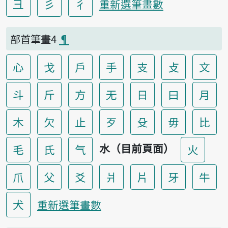
彐
彡
彳
重新選筆畫數
部首筆畫4
¶
心
戈
戶
手
支
攴
文
斗
斤
方
无
日
曰
月
木
欠
止
歹
殳
毋
比
水（目前頁面）
毛
氏
气
火
爪
父
爻
爿
片
牙
牛
犬
重新選筆畫數