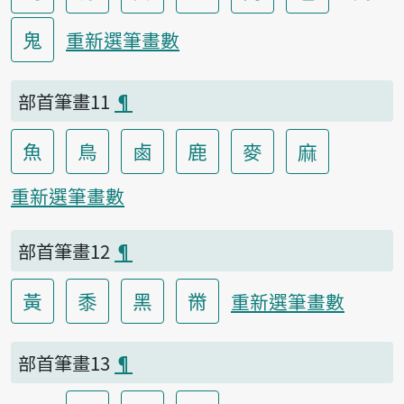
鬼
重新選筆畫數
部首筆畫11
¶
魚
鳥
鹵
鹿
麥
麻
重新選筆畫數
部首筆畫12
¶
黃
黍
黑
黹
重新選筆畫數
部首筆畫13
¶