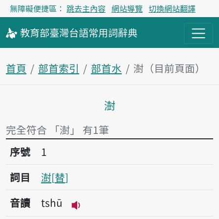
無障礙便捷區：
跳去主內容
網站導覽
切換網站翻譯
教育部
臺灣台語
常用詞
辭典
首頁
部首索引
部首水
澍（目前頁面）
澍
主內容區塊
完全符合 「澍」 有1筆
序號1澍
序號
1
詞目
澍
替
音讀
tshū