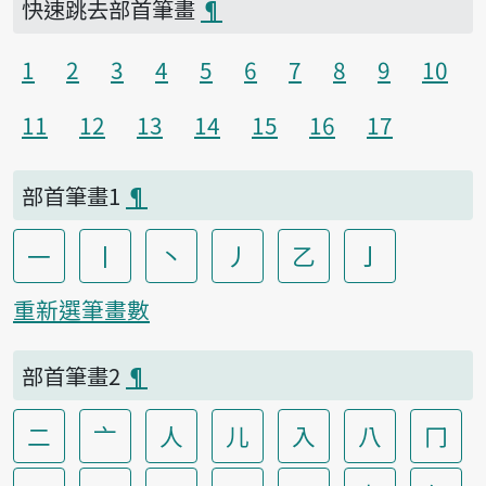
快速跳去部首筆畫
¶
1
2
3
4
5
6
7
8
9
10
11
12
13
14
15
16
17
部首筆畫1
¶
一
丨
丶
丿
乙
亅
重新選筆畫數
部首筆畫2
¶
二
亠
人
儿
入
八
冂