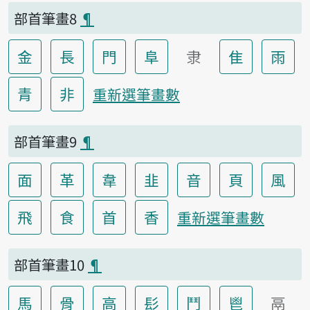
部首筆畫8
¶
金
長
門
阜
隶
隹
雨
青
非
重新選筆畫數
部首筆畫9
¶
面
革
韋
韭
音
頁
風
飛
食
首
香
重新選筆畫數
部首筆畫10
¶
馬
骨
高
髟
鬥
鬯
鬲