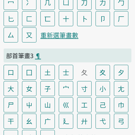
冖
冫
几
凵
刀
力
勹
匕
匚
匸
十
卜
卩
厂
厶
又
重新選筆畫數
部首筆畫3
¶
口
囗
土
士
夂
夊
夕
大
女
子
宀
寸
小
尢
尸
屮
山
巛
工
己
巾
干
幺
广
廴
廾
弋
弓