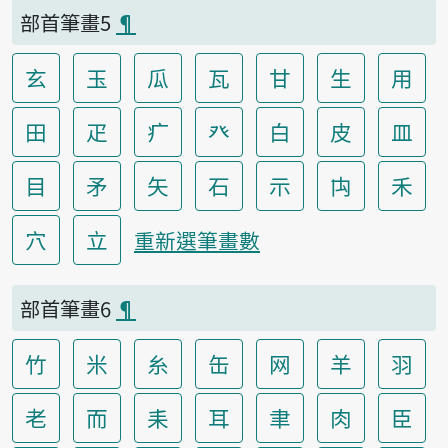
部首筆畫5
¶
玄
玉
瓜
瓦
甘
生
用
田
疋
疒
癶
白
皮
皿
目
矛
矢
石
示
禸
禾
穴
立
重新選筆畫數
部首筆畫6
¶
竹
米
糸
缶
网
羊
羽
老
而
耒
耳
聿
肉
臣