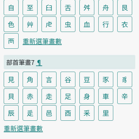
自
至
臼
舌
舛
舟
艮
色
艸
虍
虫
血
行
衣
襾
重新選筆畫數
部首筆畫7
¶
見
角
言
谷
豆
豕
豸
貝
赤
走
足
身
車
辛
辰
辵
邑
酉
釆
里
重新選筆畫數