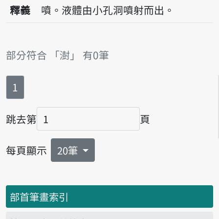
播放音讀tshū
釋義
噴。液體由小孔洞噴射而出。
部分符合 「澍」 有0筆
第
頁
1
跳去第
頁
頁碼
每頁顯示
20筆
部首筆畫索引