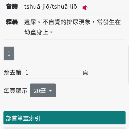
音讀
tshuā-jiō/tshuā-liō
播放音讀tshuā-jiō
釋義
遺尿。不自覺的排尿現象，常發生在
幼童身上。
第
頁
1
跳去第
頁
頁碼
每頁顯示
20筆
部首筆畫索引