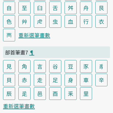
自
至
臼
舌
舛
舟
艮
色
艸
虍
虫
血
行
衣
襾
重新選筆畫數
部首筆畫7
¶
見
角
言
谷
豆
豕
豸
貝
赤
走
足
身
車
辛
辰
辵
邑
酉
釆
里
重新選筆畫數