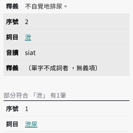
播放音讀tshuā
釋義
不自覺地排尿。
序號2泄
序號
2
詞目
泄
音讀
siat
釋義
（單字不成詞者 ，無義項）
部分符合 「泄」 有1筆
序號1泄尿
序號
1
詞目
泄尿