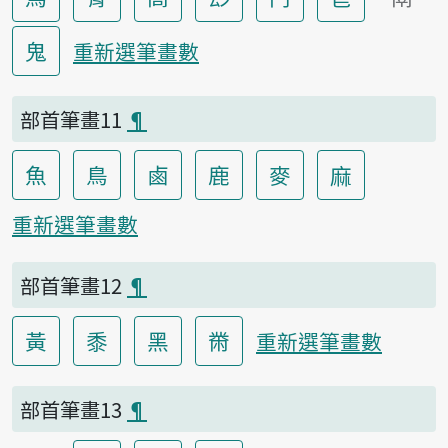
鬼
重新選筆畫數
部首筆畫11
¶
魚
鳥
鹵
鹿
麥
麻
重新選筆畫數
部首筆畫12
¶
黃
黍
黑
黹
重新選筆畫數
部首筆畫13
¶