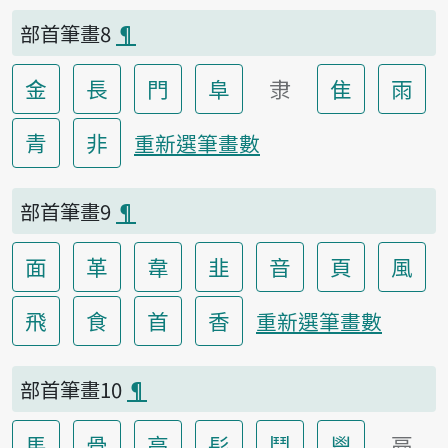
部首筆畫8
¶
金
長
門
阜
隶
隹
雨
青
非
重新選筆畫數
部首筆畫9
¶
面
革
韋
韭
音
頁
風
飛
食
首
香
重新選筆畫數
部首筆畫10
¶
馬
骨
高
髟
鬥
鬯
鬲