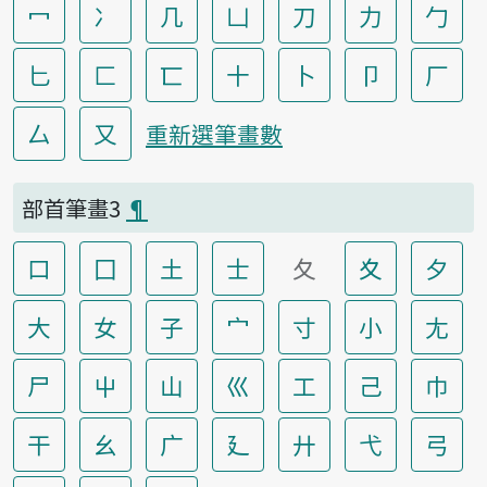
冖
冫
几
凵
刀
力
勹
匕
匚
匸
十
卜
卩
厂
厶
又
重新選筆畫數
部首筆畫3
¶
口
囗
土
士
夂
夊
夕
大
女
子
宀
寸
小
尢
尸
屮
山
巛
工
己
巾
干
幺
广
廴
廾
弋
弓