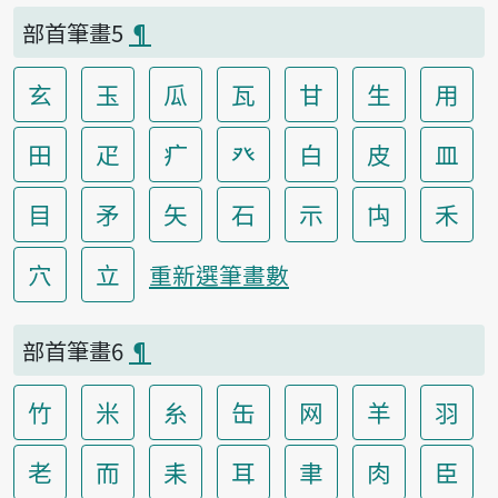
部首筆畫5
¶
玄
玉
瓜
瓦
甘
生
用
田
疋
疒
癶
白
皮
皿
目
矛
矢
石
示
禸
禾
穴
立
重新選筆畫數
部首筆畫6
¶
竹
米
糸
缶
网
羊
羽
老
而
耒
耳
聿
肉
臣