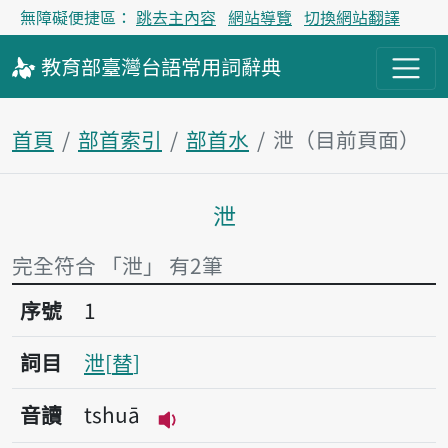
無障礙便捷區：
跳去主內容
網站導覽
切換網站翻譯
教育部
臺灣台語
常用詞
辭典
首頁
部首索引
部首水
泄（目前頁面）
泄
主內容區塊
完全符合 「泄」 有2筆
序號1泄
序號
1
詞目
泄
替
音讀
tshuā