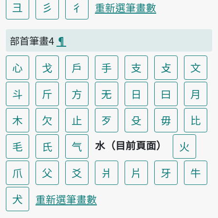
彐
彡
彳
重新選筆畫數
部首筆畫4
¶
心
戈
戶
手
支
攴
文
斗
斤
方
无
日
曰
月
木
欠
止
歹
殳
毋
比
水（目前頁面）
毛
氏
气
火
爪
父
爻
爿
片
牙
牛
犬
重新選筆畫數