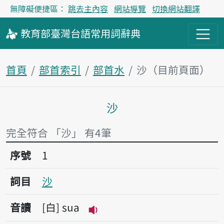
無障礙便捷區：
跳去主內容
網站導覽
切換網站翻譯
教育部
臺灣台語
常用詞
辭典
首頁
部首索引
部首水
沙（目前頁面）
沙
主內容區塊
完全符合 「沙」 有4筆
序號1沙
序號
1
詞目
沙
音讀
白
sua