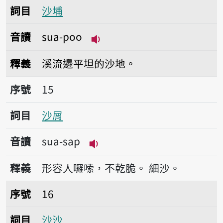
詞目
沙埔
音讀
sua-poo
播放音讀sua-poo
釋義
溪流邊平坦的沙地。
序號15沙屑
序號
15
詞目
沙屑
音讀
sua-sap
播放音讀sua-sap
釋義
形容人囉嗦，不乾脆。
細沙。
序號16沙沙
序號
16
詞目
沙沙