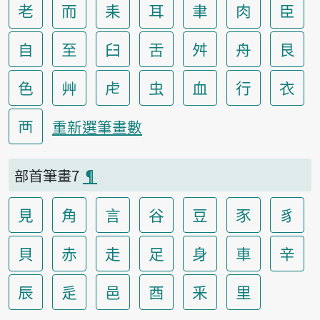
老
而
耒
耳
聿
肉
臣
自
至
臼
舌
舛
舟
艮
色
艸
虍
虫
血
行
衣
襾
重新選筆畫數
部首筆畫7
¶
見
角
言
谷
豆
豕
豸
貝
赤
走
足
身
車
辛
辰
辵
邑
酉
釆
里