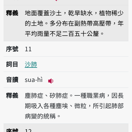
播放音讀sua-bo̍k
釋義
地面覆蓋沙土，乾旱缺水，植物稀少
的土地。多分布在副熱帶高壓帶，年
平均雨量不足二百五十公釐。
序號11沙肺
序號
11
詞目
沙肺
音讀
sua-hì
播放音讀sua-hì
釋義
塵肺症、矽肺症。一種職業病，因長
期吸入各種塵埃、微粒，所引起肺部
病變的統稱。
序號12沙崙
序號
12