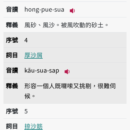
音讀
hong-pue-sua
播放音讀hong-pue-su
釋義
風砂、風沙。被風吹動的砂土。
序號4厚沙屑
序號
4
詞目
厚沙屑
音讀
kāu-sua-sap
播放音讀kāu-sua-sap
釋義
形容一個人既囉嗦又挑剔，很難伺
候。
序號5掠沙筋
序號
5
詞目
掠沙筋