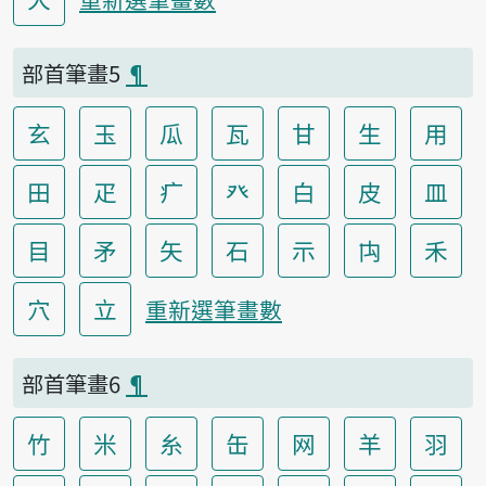
部首筆畫5
¶
玄
玉
瓜
瓦
甘
生
用
田
疋
疒
癶
白
皮
皿
目
矛
矢
石
示
禸
禾
穴
立
重新選筆畫數
部首筆畫6
¶
竹
米
糸
缶
网
羊
羽