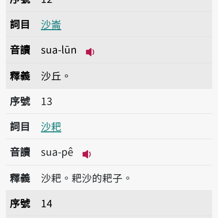
詞目
沙崙
音讀
sua-lūn
播放音讀sua-lūn
釋義
沙丘。
序號13沙耙
序號
13
詞目
沙耙
音讀
sua-pê
播放音讀sua-pê
釋義
沙耙。耙沙的耙子。
序號14沙埔
序號
14