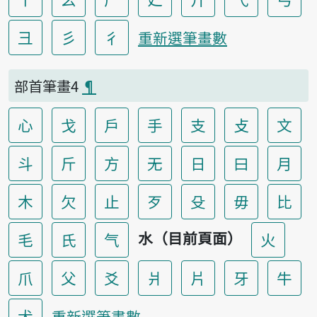
彐
彡
彳
重新選筆畫數
部首筆畫4
¶
心
戈
戶
手
支
攴
文
斗
斤
方
无
日
曰
月
木
欠
止
歹
殳
毋
比
水（目前頁面）
毛
氏
气
火
爪
父
爻
爿
片
牙
牛
犬
重新選筆畫數