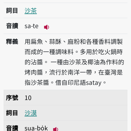
詞目
沙茶
音讀
sa-te
播放音讀sa-te
釋義
用扁魚、蒜酥、麻粉和各種香料調製
而成的一種調味料。多用於吃火鍋時
的沾醬。
一種由沙茶及椰油為作料的
烤肉醬，流行於南洋一帶，在臺灣是
指沙茶醬。借自印尼語satay。
序號10沙漠
序號
10
詞目
沙漠
音讀
sua-bo̍k