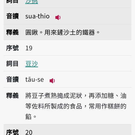
詞目
沙挑
音讀
sua-thio
播放音讀sua-thio
釋義
圓鍬。用來鏟沙土的鐵器。
序號19豆沙
序號
19
詞目
豆沙
音讀
tāu-se
播放音讀tāu-se
釋義
將豆子煮熟搗成泥狀，再添加糖、油
等佐料所製成的食品，常用作糕餅的
餡。
序號20塗沙
序號
20