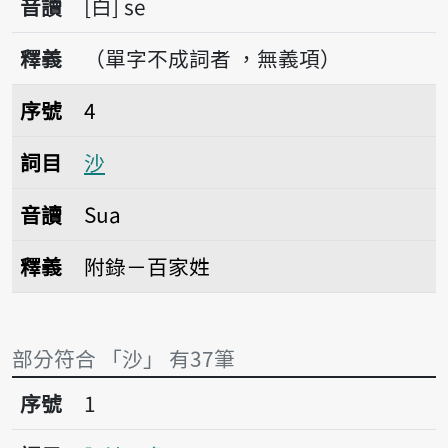
音讀
白
se
釋義
（單字不成詞者 ，無義項）
序號4沙
序號
4
詞目
沙
音讀
Sua
釋義
附錄－百家姓
部分符合 「沙」 有37筆
序號1阿沙不魯
序號
1