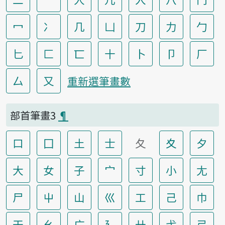
冖
冫
几
凵
刀
力
勹
匕
匚
匸
十
卜
卩
厂
厶
又
重新選筆畫數
部首筆畫3
¶
口
囗
土
士
夂
夊
夕
大
女
子
宀
寸
小
尢
尸
屮
山
巛
工
己
巾
干
幺
广
廴
廾
弋
弓