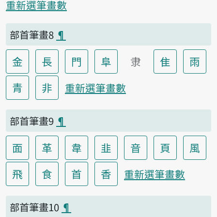
重新選筆畫數
部首筆畫8
¶
金
長
門
阜
隶
隹
雨
青
非
重新選筆畫數
部首筆畫9
¶
面
革
韋
韭
音
頁
風
飛
食
首
香
重新選筆畫數
部首筆畫10
¶