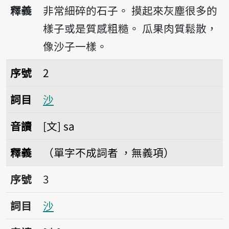
播放音讀sua
釋義
非常細碎的石子。
摸起來灰塵很多的
樣子或是質感粗糙。
瓜果肉質鬆散，
像沙子一樣。
序號2沙
序號
2
詞目
沙
音讀
文
sa
釋義
（單字不成詞者 ，無義項）
序號3沙
序號
3
詞目
沙