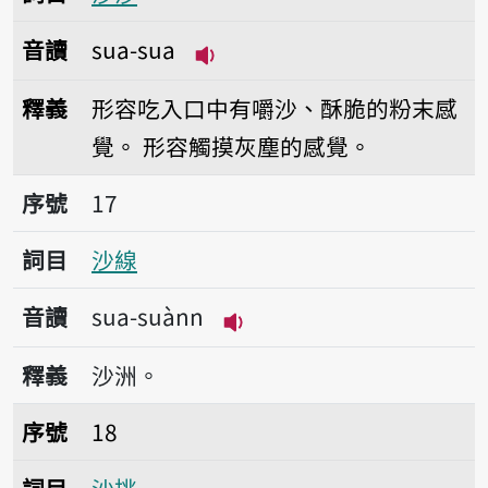
音讀
sua-sua
播放音讀sua-sua
釋義
形容吃入口中有嚼沙、酥脆的粉末感
覺。
形容觸摸灰塵的感覺。
序號17沙線
序號
17
詞目
沙線
音讀
sua-suànn
播放音讀sua-suànn
釋義
沙洲。
序號18沙挑
序號
18