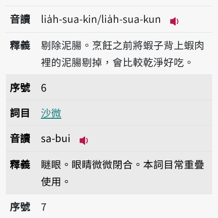
音讀
lia̍h-sua-kin/lia̍h-sua-kun
播放音讀lia̍
釋義
剔除泥腸。烹飪之前將蝦子背上蝦肉
裡的泥腸剔掉，會比較乾淨好吃。
序號6沙微
序號
6
詞目
沙微
音讀
sa-bui
播放音讀sa-bui
釋義
瞇眼。眼睛微微閉合。本詞目常重疊
使用。
序號7沙拉油
序號
7