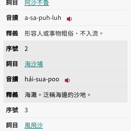
詞目
阿沙不魯
音讀
a-sa-puh-luh
播放音讀a-sa-puh-luh
釋義
形容人或事物粗俗、不入流。
序號2海沙埔
序號
2
詞目
海沙埔
音讀
hái-sua-poo
播放音讀hái-sua-poo
釋義
海灘。泛稱海邊的沙地。
序號3風飛沙
序號
3
詞目
風飛沙