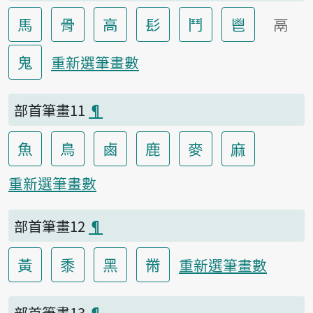
馬
骨
高
髟
鬥
鬯
鬲
鬼
重新選筆畫數
部首筆畫11
¶
魚
鳥
鹵
鹿
麥
麻
重新選筆畫數
部首筆畫12
¶
黃
黍
黑
黹
重新選筆畫數
部首筆畫13
¶