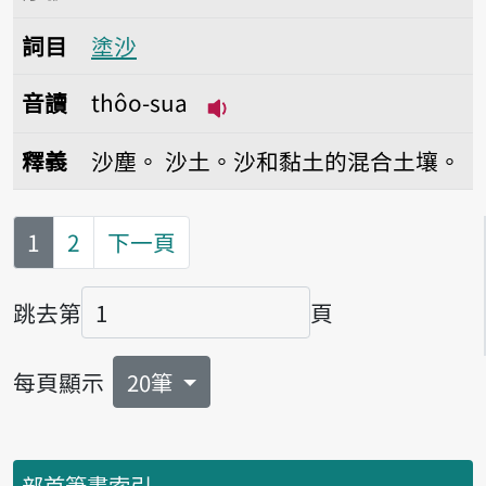
詞目
塗沙
音讀
thôo-sua
播放音讀thôo-sua
釋義
沙塵。
沙土。沙和黏土的混合土壤。
第
頁
1
2
下一頁
跳去第
頁
頁碼
每頁顯示
20筆
部首筆畫索引