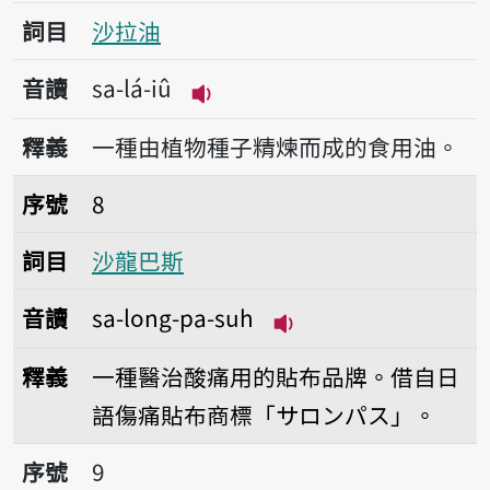
詞目
沙拉油
音讀
sa-lá-iû
播放音讀sa-lá-iû
釋義
一種由植物種子精煉而成的食用油。
序號8沙龍巴斯
序號
8
詞目
沙龍巴斯
音讀
sa-long-pa-suh
播放音讀sa-long-pa-
釋義
一種醫治酸痛用的貼布品牌。借自日
語傷痛貼布商標「サロンパス」。
序號9沙茶
序號
9