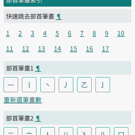
快速跳去部首筆畫
¶
1
2
3
4
5
6
7
8
9
10
11
12
13
14
15
16
17
部首筆畫1
¶
一
丨
丶
丿
乙
亅
重新選筆畫數
部首筆畫2
¶
二
亠
人
儿
入
八
冂