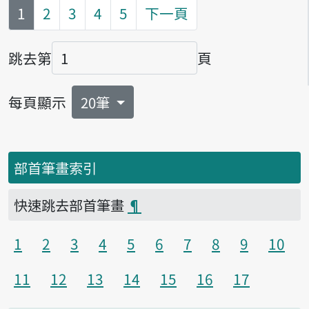
第
頁
1
2
3
4
5
下一頁
跳去第
頁
頁碼
每頁顯示
20筆
部首筆畫索引
快速跳去部首筆畫
¶
1
2
3
4
5
6
7
8
9
10
11
12
13
14
15
16
17