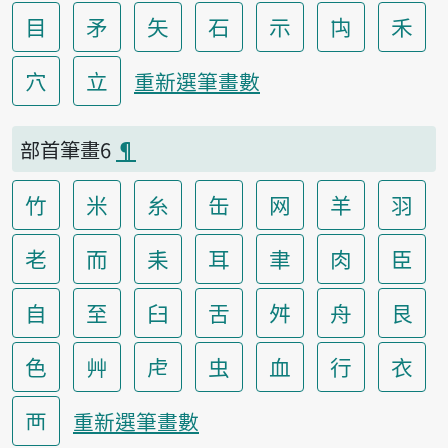
目
矛
矢
石
示
禸
禾
穴
立
重新選筆畫數
部首筆畫6
¶
竹
米
糸
缶
网
羊
羽
老
而
耒
耳
聿
肉
臣
自
至
臼
舌
舛
舟
艮
色
艸
虍
虫
血
行
衣
襾
重新選筆畫數