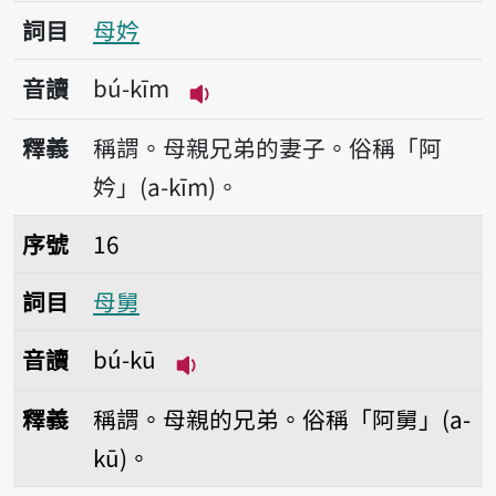
詞目
母妗
音讀
bú-kīm
播放音讀bú-kīm
釋義
稱謂。母親兄弟的妻子。俗稱「阿
妗」(a-kīm)。
序號16母舅
序號
16
詞目
母舅
音讀
bú-kū
播放音讀bú-kū
釋義
稱謂。母親的兄弟。俗稱「阿舅」(a-
kū)。