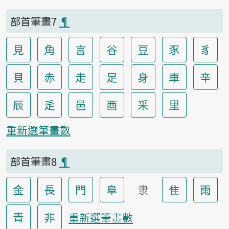
部首筆畫7
¶
見
角
言
谷
豆
豕
豸
貝
赤
走
足
身
車
辛
辰
辵
邑
酉
釆
里
重新選筆畫數
部首筆畫8
¶
金
長
門
阜
隶
隹
雨
青
非
重新選筆畫數