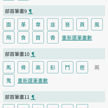
部首筆畫9
¶
面
革
韋
韭
音
頁
風
飛
食
首
香
重新選筆畫數
部首筆畫10
¶
馬
骨
高
髟
鬥
鬯
鬲
鬼
重新選筆畫數
部首筆畫11
¶