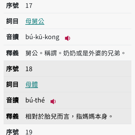
序號17母舅公
序號
17
詞目
母舅公
音讀
bú-kū-kong
播放音讀bú-kū-kong
釋義
舅公。稱謂。奶奶或是外婆的兄弟。
序號18母體
序號
18
詞目
母體
音讀
bú-thé
播放音讀bú-thé
釋義
相對於胎兒而言，指媽媽本身。
序號19母親
序號
19