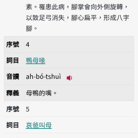
素。罹患此病，腳掌會向外側旋轉，
以致足弓消失，腳心扁平，形成八字
腳。
序號4鴨母喙
序號
4
詞目
鴨母喙
音讀
ah-bó-tshuì
播放音讀ah-bó-tshuì
釋義
母鴨的嘴。
序號5哀爸叫母
序號
5
詞目
哀爸叫母