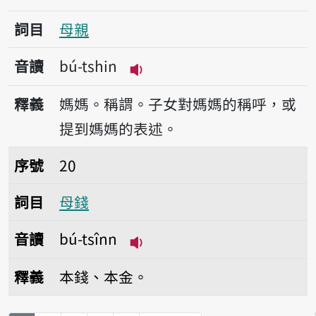
詞目
母親
音讀
bú-tshin
播放音讀bú-tshin
釋義
媽媽。稱謂。子女對媽媽的稱呼，或
提到媽媽的表述。
序號20母錢
序號
20
詞目
母錢
音讀
bú-tsînn
播放音讀bú-tsînn
釋義
本錢、本金。