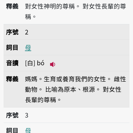
播放音讀bió
釋義
對女性神明的尊稱。
對女性長輩的尊
稱。
序號2母
序號
2
詞目
母
音讀
白
bó
播放音讀bó
釋義
媽媽。生育或養育我們的女性。
雌性
動物。
比喻為原本、根源。
對女性
長輩的尊稱。
序號3母
序號
3
詞目
母