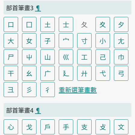
部首筆畫3
¶
口
囗
土
士
夂
夊
夕
大
女
子
宀
寸
小
尢
尸
屮
山
巛
工
己
巾
干
幺
广
廴
廾
弋
弓
彐
彡
彳
重新選筆畫數
部首筆畫4
¶
心
戈
戶
手
支
攴
文