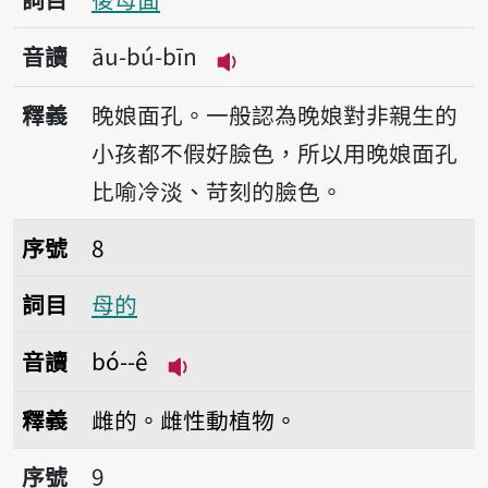
音讀
āu-bú-bīn
播放音讀āu-bú-bīn
釋義
晚娘面孔。一般認為晚娘對非親生的
小孩都不假好臉色，所以用晚娘面孔
比喻冷淡、苛刻的臉色。
序號8母的
序號
8
詞目
母的
音讀
bó--ê
播放音讀bó--ê
釋義
雌的。雌性動植物。
序號9母金
序號
9