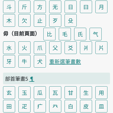
斗
斤
方
无
日
曰
月
木
欠
止
歹
殳
毋（目前頁面）
比
毛
氏
气
水
火
爪
父
爻
爿
片
牙
牛
犬
重新選筆畫數
部首筆畫5
¶
玄
玉
瓜
瓦
甘
生
用
田
疋
疒
癶
白
皮
皿