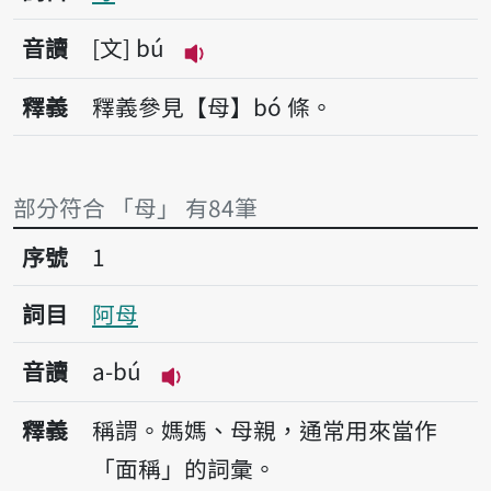
音讀
文
bú
播放音讀bú
釋義
釋義參見【母】bó 條。
部分符合 「母」 有84筆
序號1阿母
序號
1
詞目
阿母
音讀
a-bú
播放音讀a-bú
釋義
稱謂。媽媽、母親，通常用來當作
「面稱」的詞彙。