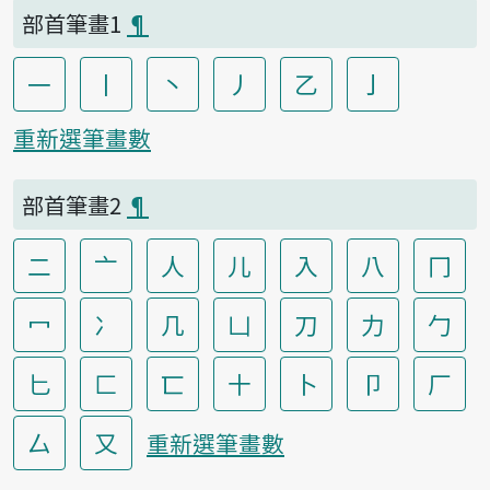
部首筆畫1
¶
一
丨
丶
丿
乙
亅
重新選筆畫數
部首筆畫2
¶
二
亠
人
儿
入
八
冂
冖
冫
几
凵
刀
力
勹
匕
匚
匸
十
卜
卩
厂
厶
又
重新選筆畫數