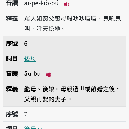
音讀
ai-pē-kiò-bú
播放音讀ai-pē-kiò-bú
釋義
罵人如喪父喪母般吵吵嚷嚷、鬼吼鬼
叫、呼天搶地。
序號6後母
序號
6
詞目
後母
音讀
āu-bú
播放音讀āu-bú
釋義
繼母、後娘。母親過世或離婚之後，
父親再娶的妻子。
序號7後母面
序號
7
詞目
後母面