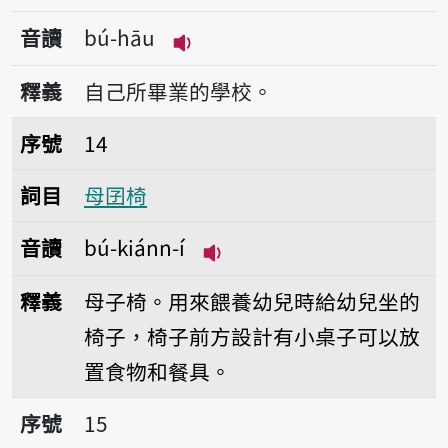
音讀
bú-hāu
播放音讀bú-hāu
釋義
自己所畢業的學校。
序號14母囝椅
序號
14
詞目
母囝椅
音讀
bú-kiánn-í
播放音讀bú-kiánn-í
釋義
母子椅。用來餵養幼兒時給幼兒坐的
椅子，椅子前方設計有小桌子可以放
置食物和餐具。
序號15母妗
序號
15