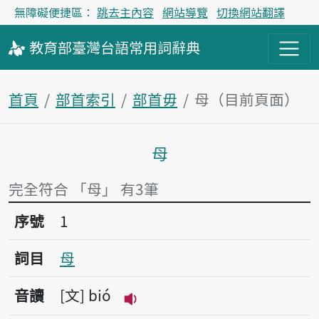
無障礙便捷區：
跳去主內容
網站導覽
切換網站翻譯
教育部
臺灣台語
常用詞
辭典
首頁
部首索引
部首毋
母（目前頁面）
母
主內容區塊
完全符合 「母」 有3筆
序號1母
序號
1
詞目
母
音讀
文
bió