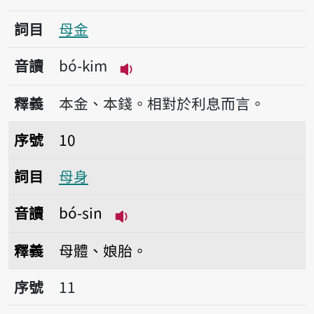
詞目
母金
音讀
bó-kim
播放音讀bó-kim
釋義
本金、本錢。相對於利息而言。
序號10母身
序號
10
詞目
母身
音讀
bó-sin
播放音讀bó-sin
釋義
母體、娘胎。
序號11母仔
序號
11