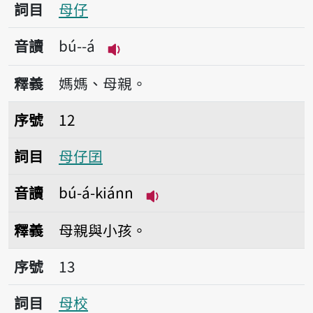
詞目
母仔
音讀
bú--á
播放音讀bú--á
釋義
媽媽、母親。
序號12母仔囝
序號
12
詞目
母仔囝
音讀
bú-á-kiánn
播放音讀bú-á-kiánn
釋義
母親與小孩。
序號13母校
序號
13
詞目
母校