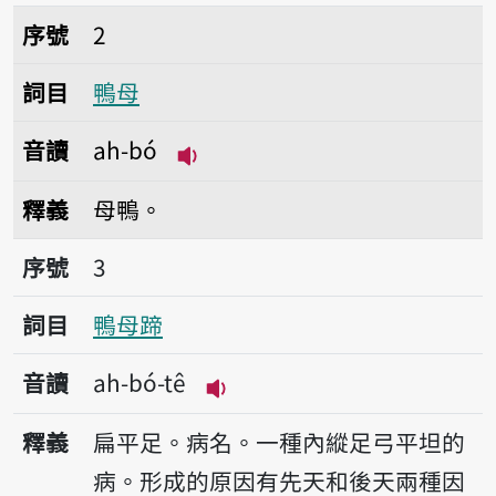
序號2鴨母
序號
2
詞目
鴨母
音讀
ah-bó
播放音讀ah-bó
釋義
母鴨。
序號3鴨母蹄
序號
3
詞目
鴨母蹄
音讀
ah-bó-tê
播放音讀ah-bó-tê
釋義
扁平足。病名。一種內縱足弓平坦的
病。形成的原因有先天和後天兩種因