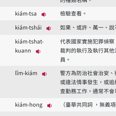
kiám-tsa
檢驗查看。
播放音讀kiám-tsa
kiám-tshái
如果、或許、萬一、說
播放音讀kiám-tshái
kiám-tshat-
代表國家實施犯罪偵察
kuann
裁判的執行及執行其他
播放音讀kiám-tshat-kuann
員。
lîm-kiám
警方為防治社會治安、
播放音讀lîm-kiám
或違法情事發生，或追
查勤務工作，通常不會
kiám-hong
（臺華共同詞 ，無義
播放音讀kiám-hong