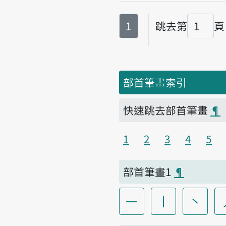
第
頁
1
跳去第
頁
頁碼
部首筆畫索引
快速跳去部首筆畫
¶
1
2
3
4
5
部首筆畫1
¶
一
丨
丶