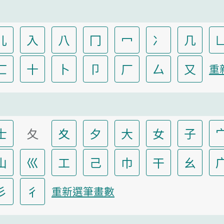
儿
入
八
冂
冖
冫
几
匸
十
卜
卩
厂
厶
又
重
士
夂
夊
夕
大
女
子
山
巛
工
己
巾
干
幺
彡
彳
重新選筆畫數