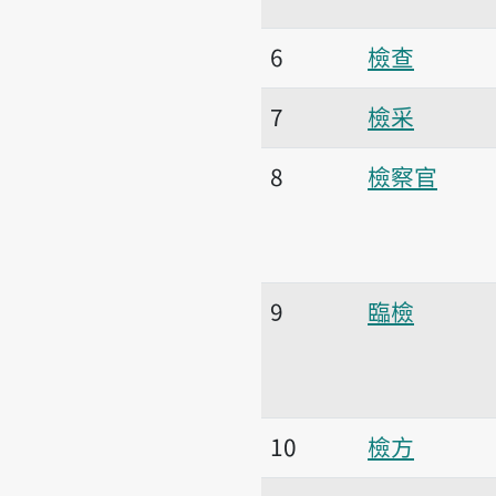
6
檢查
7
檢采
8
檢察官
9
臨檢
10
檢方