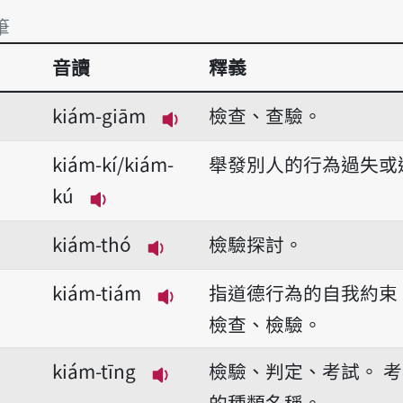
筆
音讀
釋義
筆
kiám-giām
檢查、查驗。
播放音讀kiám-giām
kiám-kí/kiám-
舉發別人的行為過失或
kú
播放音讀kiám-kí/kiám-kú
kiám-thó
檢驗探討。
播放音讀kiám-thó
kiám-tiám
指道德行為的自我約束
播放音讀kiám-tiám
檢查、檢驗。
kiám-tīng
檢驗、判定、考試。
考
播放音讀kiám-tīng
的種類名稱。