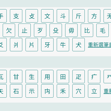
手
支
攴
文
斗
斤
方
欠
止
歹
殳
毋
比
毛
爻
爿
片
牙
牛
犬
重新選筆
瓦
甘
生
用
田
疋
疒
矢
石
示
禸
禾
穴
立
重