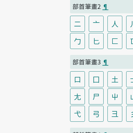
部首筆畫2
¶
二
亠
人
勹
匕
匚
部首筆畫3
¶
口
囗
土
尢
尸
屮
弋
弓
彐