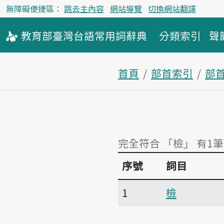
無障礙便捷區：
跳去主內容
網站導覽
切換網站翻譯
教育部
臺灣台語
常用詞
辭典
分類索引
聲
首頁
部首索引
部
完全符合 「檢」 有1筆
序號
詞目
完全符合 「檢」 有1筆
1
檢