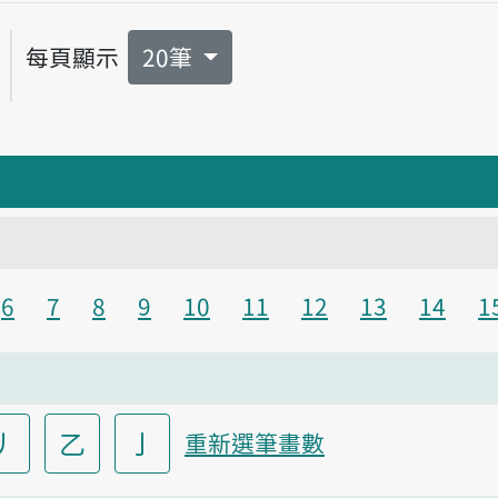
播放音讀thé-kiám
每頁顯示
20筆
6
7
8
9
10
11
12
13
14
1
丿
乙
亅
重新選筆畫數