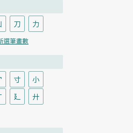
凵
刀
力
新選筆畫數
宀
寸
小
广
廴
廾