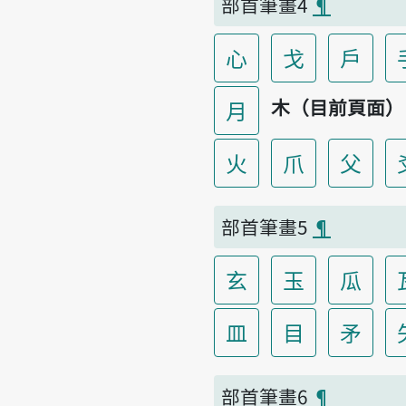
部首筆畫4
¶
心
戈
戶
木（目前頁面）
月
火
爪
父
部首筆畫5
¶
玄
玉
瓜
皿
目
矛
部首筆畫6
¶