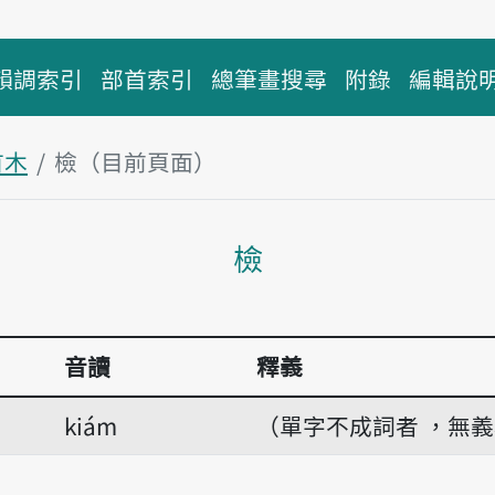
韻調索引
部首索引
總筆畫搜尋
附錄
編輯說
首木
檢（目前頁面）
主內容區塊
檢
音讀
釋義
kiám
（單字不成詞者 ，無