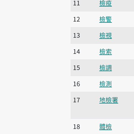
11
檢疫
12
檢警
13
檢視
14
檢索
15
檢調
16
檢測
17
地檢署
18
體檢