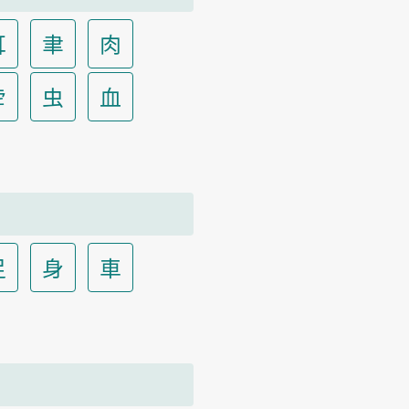
耳
聿
肉
虍
虫
血
足
身
車