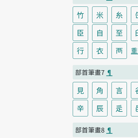
竹
米
糸
臣
自
至
行
衣
襾
重
部首筆畫7
¶
見
角
言
辛
辰
辵
部首筆畫8
¶