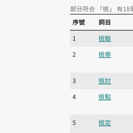
部分符合 「檢」 有18
序號
詞目
部分符合 「檢」 有18
1
檢驗
2
檢舉
3
檢討
4
檢點
5
檢定