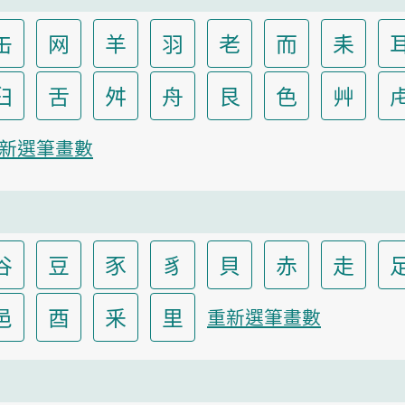
缶
网
羊
羽
老
而
耒
臼
舌
舛
舟
艮
色
艸
新選筆畫數
谷
豆
豕
豸
貝
赤
走
邑
酉
釆
里
重新選筆畫數