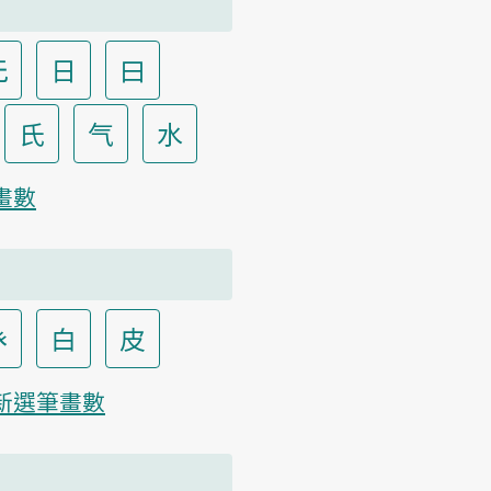
无
日
曰
氏
气
水
畫數
癶
白
皮
新選筆畫數