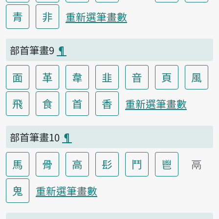
青
非
重新選筆畫數
部首筆畫9
¶
面
革
韋
韭
音
頁
風
飛
食
首
香
重新選筆畫數
部首筆畫10
¶
馬
骨
高
髟
鬥
鬯
鬲
鬼
重新選筆畫數