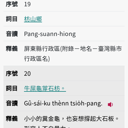
序號19枋山鄉
序號
19
詞目
枋山鄉
音讀
Pang-suann-hiong
釋義
屏東縣行政區(附錄－地名－臺灣縣市
行政區名)
序號20牛屎龜牚石枋。
序號
20
詞目
牛屎龜牚石枋。
音讀
Gû-sái-ku thènn tsio̍h-pang.
播放音讀G
釋義
小小的糞金龜，也妄想撐起大石板。