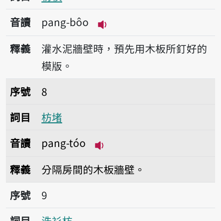
音讀
pang-bôo
播放音讀pang-bôo
釋義
灌水泥牆壁時，預先用木板所釘好的
模版。
序號8枋堵
序號
8
詞目
枋堵
音讀
pang-tóo
播放音讀pang-tóo
釋義
分隔房間的木板牆壁。
序號9洗衫枋
序號
9
詞目
洗衫枋