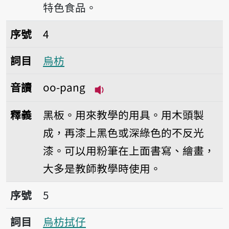
特色食品。
序號4烏枋
序號
4
詞目
烏枋
音讀
oo-pang
播放音讀oo-pang
釋義
黑板。用來教學的用具。用木頭製
成，再漆上黑色或深綠色的不反光
漆。可以用粉筆在上面書寫、繪畫，
大多是教師教學時使用。
序號5烏枋拭仔
序號
5
詞目
烏枋拭仔