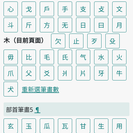
心
戈
戶
手
支
攴
文
斗
斤
方
无
日
曰
月
木（目前頁面）
欠
止
歹
殳
毋
比
毛
氏
气
水
火
爪
父
爻
爿
片
牙
牛
犬
重新選筆畫數
部首筆畫5
¶
玄
玉
瓜
瓦
甘
生
用