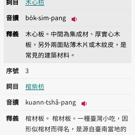
詞目
木心枋
音讀
bo̍k-sim-pang
播放音讀bo̍k-sim-pan
釋義
木心板。中間為集成材、厚實心木
板，另外兩面貼薄木片或木紋皮，是
常見的建築材料。
序號3棺柴枋
序號
3
詞目
棺柴枋
音讀
kuann-tshâ-pang
播放音讀kuann-tsh
釋義
棺材板。
棺材板。一種臺灣小吃，因
形似棺材而得名，是源自臺南當地的