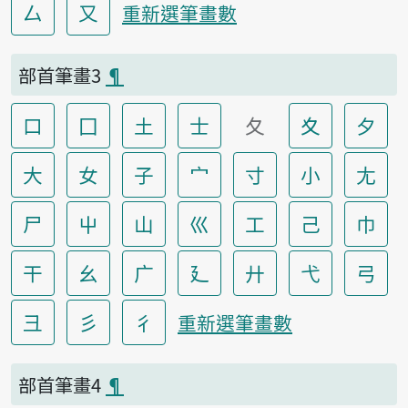
厶
又
重新選筆畫數
部首筆畫3
¶
口
囗
土
士
夂
夊
夕
大
女
子
宀
寸
小
尢
尸
屮
山
巛
工
己
巾
干
幺
广
廴
廾
弋
弓
彐
彡
彳
重新選筆畫數
部首筆畫4
¶