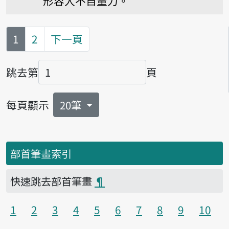
形容人不自量力。
第
頁
1
2
下一頁
跳去第
頁
頁碼
每頁顯示
20筆
部首筆畫索引
快速跳去部首筆畫
¶
1
2
3
4
5
6
7
8
9
10