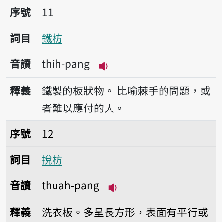
序號11鐵枋
序號
11
詞目
鐵枋
音讀
thih-pang
播放音讀thih-pang
釋義
鐵製的板狀物。
比喻棘手的問題，或
者難以應付的人。
序號12挩枋
序號
12
詞目
挩枋
音讀
thuah-pang
播放音讀thuah-pang
釋義
洗衣板。多呈長方形，表面有平行或