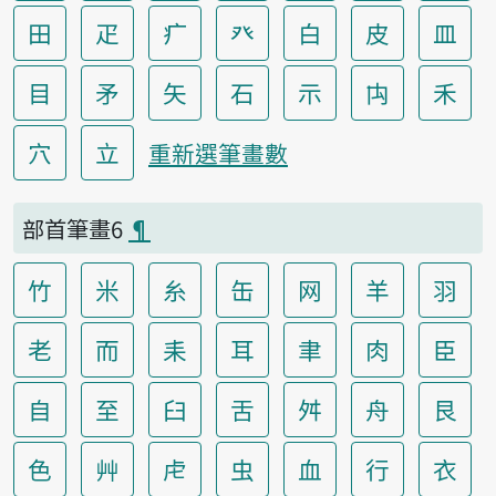
田
疋
疒
癶
白
皮
皿
目
矛
矢
石
示
禸
禾
穴
立
重新選筆畫數
部首筆畫6
¶
竹
米
糸
缶
网
羊
羽
老
而
耒
耳
聿
肉
臣
自
至
臼
舌
舛
舟
艮
色
艸
虍
虫
血
行
衣