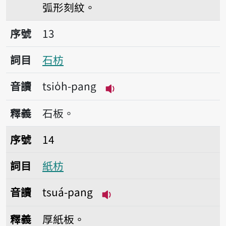
弧形刻紋。
序號13石枋
序號
13
詞目
石枋
音讀
tsio̍h-pang
播放音讀tsio̍h-pang
釋義
石板。
序號14紙枋
序號
14
詞目
紙枋
音讀
tsuá-pang
播放音讀tsuá-pang
釋義
厚紙板。