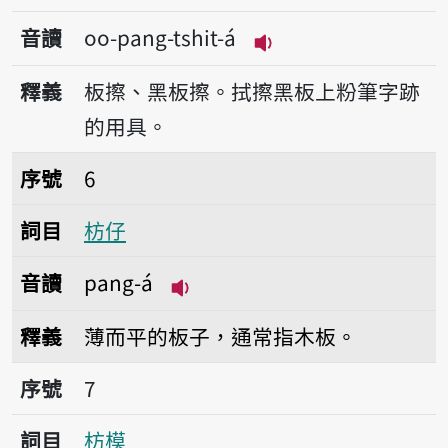
音讀
oo-pang-tshit-á
播放音讀oo-pang-tsh
釋義
板擦、黑板擦。拭擦黑板上粉筆字跡
的用具。
序號6枋仔
序號
6
詞目
枋仔
音讀
pang-á
播放音讀pang-á
釋義
薄而平的板子，通常指木板。
序號7枋模
序號
7
詞目
枋模