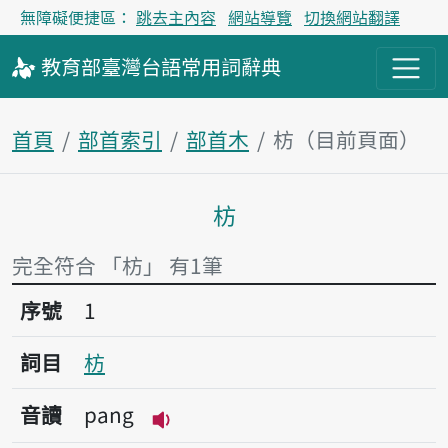
無障礙便捷區：
跳去主內容
網站導覽
切換網站翻譯
教育部
臺灣台語
常用詞
辭典
首頁
部首索引
部首木
枋（目前頁面）
枋
主內容區塊
完全符合 「枋」 有1筆
序號1枋
序號
1
詞目
枋
音讀
pang