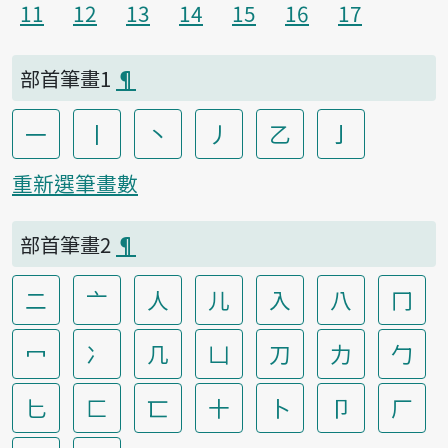
11
12
13
14
15
16
17
部首筆畫1
¶
一
丨
丶
丿
乙
亅
重新選筆畫數
部首筆畫2
¶
二
亠
人
儿
入
八
冂
冖
冫
几
凵
刀
力
勹
匕
匚
匸
十
卜
卩
厂