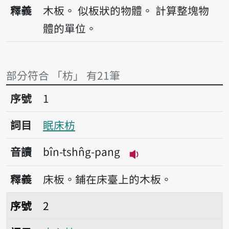
播放音讀pang
釋義
木板。
似板狀的物體。
計算整塊物
體的單位。
部分符合 「枋」 有21筆
序號1眠床枋
序號
1
詞目
眠床枋
音讀
bîn-tshn̂g-pang
播放音讀bîn-tshn̂g-
釋義
床板。鋪在床臺上的木板。
序號2木心枋
序號
2