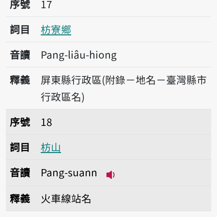
序號
17
詞目
枋寮鄉
音讀
Pang-liâu-hiong
釋義
屏東縣行政區(附錄－地名－臺灣縣市
行政區名)
序號18枋山
序號
18
詞目
枋山
音讀
Pang-suann
播放音讀Pang-suann
釋義
火車線站名