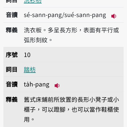
音讀
sé-sann-pang/sué-sann-pang
播放音
釋義
洗衣板。多呈長方形，表面有平行或
弧形刻紋。
序號10踏枋
序號
10
詞目
踏枋
音讀
ta̍h-pang
播放音讀ta̍h-pang
釋義
舊式床鋪前所放置的長形小凳子或小
櫃子，可以蹬腳，也可以當作鞋櫃使
用。