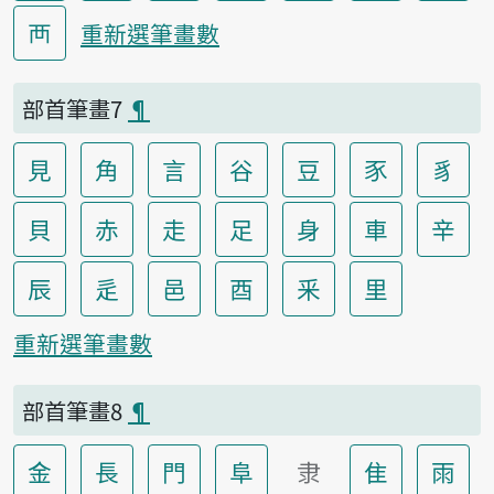
襾
重新選筆畫數
部首筆畫7
¶
見
角
言
谷
豆
豕
豸
貝
赤
走
足
身
車
辛
辰
辵
邑
酉
釆
里
重新選筆畫數
部首筆畫8
¶
金
長
門
阜
隶
隹
雨