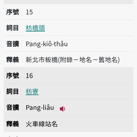
序號15枋橋頭
序號
15
詞目
枋橋頭
音讀
Pang-kiô-thâu
釋義
新北市板橋(附錄－地名－舊地名)
序號16枋寮
序號
16
詞目
枋寮
音讀
Pang-liâu
播放音讀Pang-liâu
釋義
火車線站名
序號17枋寮鄉