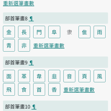
重新選筆畫數
部首筆畫8
¶
金
長
門
阜
隶
隹
雨
青
非
重新選筆畫數
部首筆畫9
¶
面
革
韋
韭
音
頁
風
飛
食
首
香
重新選筆畫數
部首筆畫10
¶