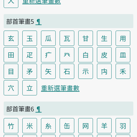
犬
重新選筆畫數
部首筆畫5
¶
玄
玉
瓜
瓦
甘
生
用
田
疋
疒
癶
白
皮
皿
目
矛
矢
石
示
禸
禾
穴
立
重新選筆畫數
部首筆畫6
¶
竹
米
糸
缶
网
羊
羽