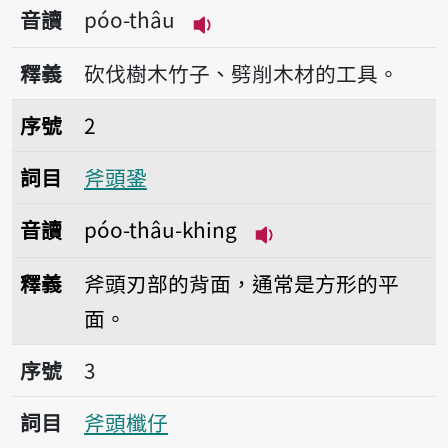
音讀
póo-thâu
播放音讀póo-thâu
釋義
砍伐樹木竹子、劈削木材的工具。
序號2斧頭銎
序號
2
詞目
斧頭銎
音讀
póo-thâu-khing
播放音讀póo-thâu-k
釋義
斧頭刃部的背面，通常是方形的平
面。
序號3斧頭櫼仔
序號
3
詞目
斧頭櫼仔