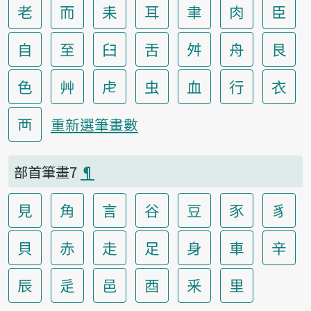
老
而
耒
耳
聿
肉
臣
自
至
臼
舌
舛
舟
艮
色
艸
虍
虫
血
行
衣
襾
重新選筆畫數
部首筆畫7
¶
見
角
言
谷
豆
豕
豸
貝
赤
走
足
身
車
辛
辰
辵
邑
酉
釆
里