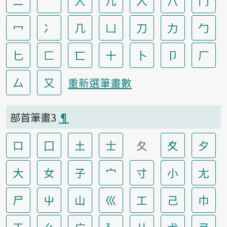
二
亠
人
儿
入
八
冂
冖
冫
几
凵
刀
力
勹
匕
匚
匸
十
卜
卩
厂
厶
又
重新選筆畫數
部首筆畫3
¶
口
囗
土
士
夂
夊
夕
大
女
子
宀
寸
小
尢
尸
屮
山
巛
工
己
巾