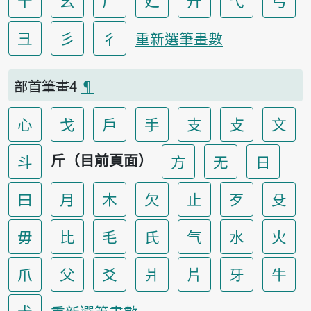
干
幺
广
廴
廾
弋
弓
彐
彡
彳
重新選筆畫數
部首筆畫4
¶
心
戈
戶
手
支
攴
文
斤（目前頁面）
斗
方
无
日
曰
月
木
欠
止
歹
殳
毋
比
毛
氏
气
水
火
爪
父
爻
爿
片
牙
牛