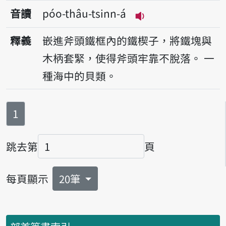
音讀
póo-thâu-tsinn-á
播放音讀póo-thâu-t
釋義
嵌進斧頭鐵框內的鐵楔子，將鐵塊與
木柄套緊，使得斧頭牢靠不脫落。
一
種海中的貝類。
第
頁
1
跳去第
頁
頁碼
每頁顯示
20筆