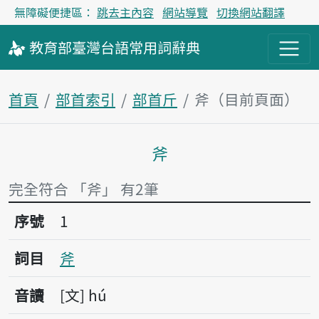
無障礙便捷區：
跳去主內容
網站導覽
切換網站翻譯
教育部
臺灣台語
常用詞
辭典
首頁
部首索引
部首斤
斧（目前頁面）
斧
主內容區塊
完全符合 「斧」 有2筆
序號1斧
序號
1
詞目
斧
音讀
文
hú