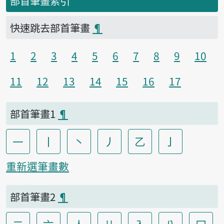
部首筆畫索引
快速跳去部首筆畫
¶
1
2
3
4
5
6
7
8
9
10
11
12
13
14
15
16
17
部首筆畫1
¶
一
丨
丶
丿
乙
亅
重新選筆畫數
部首筆畫2
¶