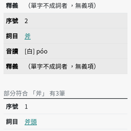
釋義
（單字不成詞者 ，無義項）
序號2斧
序號
2
詞目
斧
音讀
白
póo
釋義
（單字不成詞者 ，無義項）
部分符合 「斧」 有3筆
序號1斧頭
序號
1
詞目
斧頭