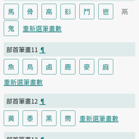
馬
骨
高
髟
鬥
鬯
鬲
鬼
重新選筆畫數
部首筆畫11
¶
魚
鳥
鹵
鹿
麥
麻
重新選筆畫數
部首筆畫12
¶
黃
黍
黑
黹
重新選筆畫數