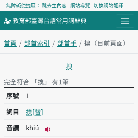
無障礙便捷區：
跳去主內容
網站導覽
切換網站翻譯
教育部
臺灣台語
常用詞
辭典
首頁
部首索引
部首手
搝（目前頁面）
搝
主內容區塊
完全符合 「搝」 有1筆
序號1搝
序號
1
詞目
搝
替
音讀
khiú