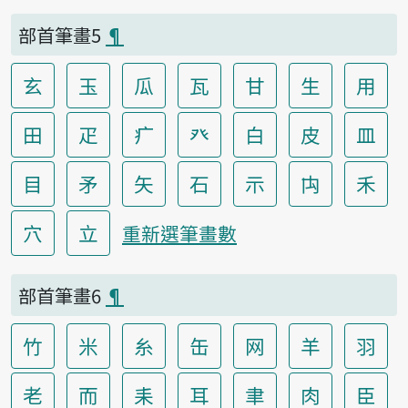
部首筆畫5
¶
玄
玉
瓜
瓦
甘
生
用
田
疋
疒
癶
白
皮
皿
目
矛
矢
石
示
禸
禾
穴
立
重新選筆畫數
部首筆畫6
¶
竹
米
糸
缶
网
羊
羽
老
而
耒
耳
聿
肉
臣