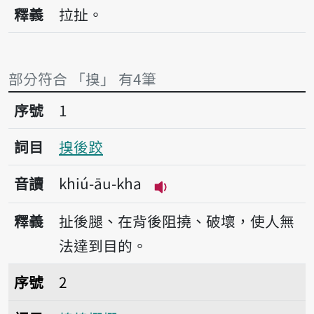
播放音讀khiú
釋義
拉扯。
部分符合 「搝」 有4筆
序號1搝後跤
序號
1
詞目
搝後跤
音讀
khiú-āu-kha
播放音讀khiú-āu-kha
釋義
扯後腿、在背後阻撓、破壞，使人無
法達到目的。
序號2搝搝搦搦
序號
2