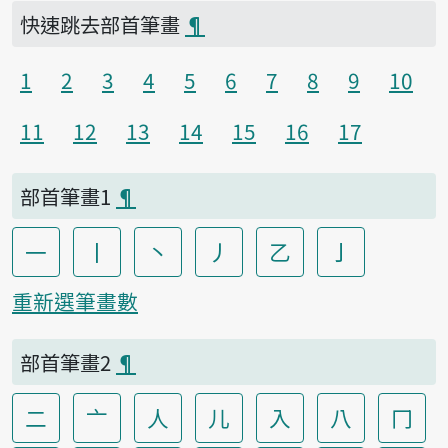
快速跳去部首筆畫
¶
1
2
3
4
5
6
7
8
9
10
11
12
13
14
15
16
17
部首筆畫1
¶
一
丨
丶
丿
乙
亅
重新選筆畫數
部首筆畫2
¶
二
亠
人
儿
入
八
冂