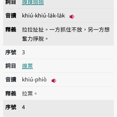
詞目
搝搝搦搦
音讀
khiú-khiú-la̍k-la̍k
播放音讀khiú-khiú-la
釋義
拉拉扯扯。一方抓住不放，另一方想
奮力掙脫。
序號3搝票
序號
3
詞目
搝票
音讀
khiú-phiò
播放音讀khiú-phiò
釋義
拉票。
序號4搝大索
序號
4