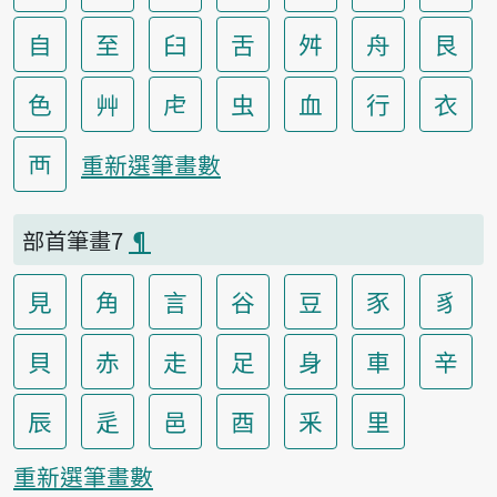
自
至
臼
舌
舛
舟
艮
色
艸
虍
虫
血
行
衣
襾
重新選筆畫數
部首筆畫7
¶
見
角
言
谷
豆
豕
豸
貝
赤
走
足
身
車
辛
辰
辵
邑
酉
釆
里
重新選筆畫數