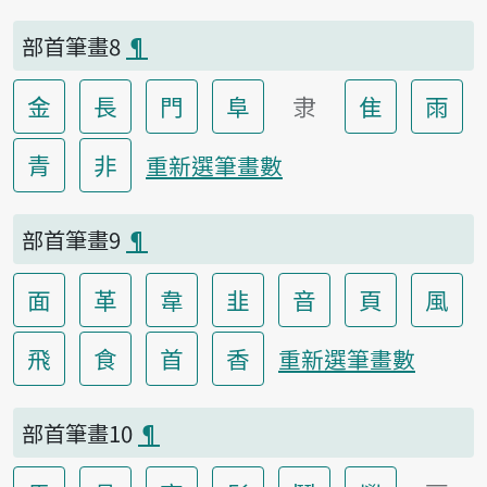
部首筆畫8
¶
金
長
門
阜
隶
隹
雨
青
非
重新選筆畫數
部首筆畫9
¶
面
革
韋
韭
音
頁
風
飛
食
首
香
重新選筆畫數
部首筆畫10
¶