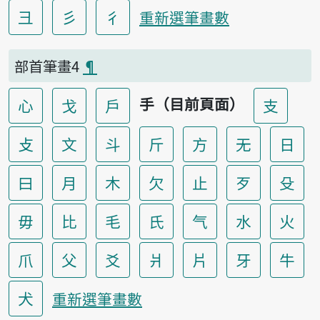
彐
彡
彳
重新選筆畫數
部首筆畫4
¶
手（目前頁面）
心
戈
戶
支
攴
文
斗
斤
方
无
日
曰
月
木
欠
止
歹
殳
毋
比
毛
氏
气
水
火
爪
父
爻
爿
片
牙
牛
犬
重新選筆畫數