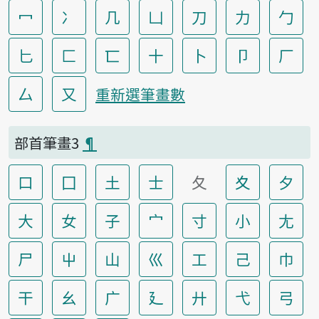
冖
冫
几
凵
刀
力
勹
匕
匚
匸
十
卜
卩
厂
厶
又
重新選筆畫數
部首筆畫3
¶
口
囗
土
士
夂
夊
夕
大
女
子
宀
寸
小
尢
尸
屮
山
巛
工
己
巾
干
幺
广
廴
廾
弋
弓