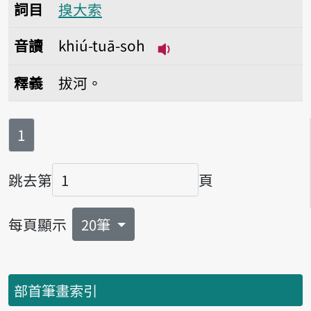
詞目
搝大索
音讀
khiú-tuā-soh
播放音讀khiú-tuā-soh
釋義
拔河。
第
頁
1
跳去第
頁
頁碼
每頁顯示
20筆
部首筆畫索引