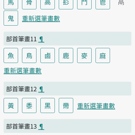
馬
骨
高
髟
鬥
鬯
鬲
鬼
重新選筆畫數
部首筆畫11
¶
魚
鳥
鹵
鹿
麥
麻
重新選筆畫數
部首筆畫12
¶
黃
黍
黑
黹
重新選筆畫數
部首筆畫13
¶