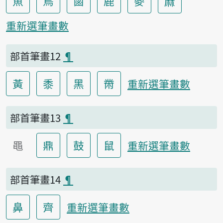
魚
鳥
鹵
鹿
麥
麻
重新選筆畫數
部首筆畫12
¶
黃
黍
黑
黹
重新選筆畫數
部首筆畫13
¶
黽
鼎
鼓
鼠
重新選筆畫數
部首筆畫14
¶
鼻
齊
重新選筆畫數