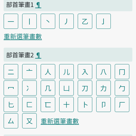
部首筆畫1
¶
一
丨
丶
丿
乙
亅
重新選筆畫數
部首筆畫2
¶
二
亠
人
儿
入
八
冂
冖
冫
几
凵
刀
力
勹
匕
匚
匸
十
卜
卩
厂
厶
又
重新選筆畫數