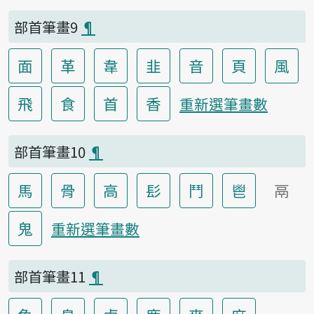
部首筆畫9
¶
面
革
韋
韭
音
頁
風
飛
食
首
香
重新選筆畫數
部首筆畫10
¶
馬
骨
高
髟
鬥
鬯
鬲
鬼
重新選筆畫數
部首筆畫11
¶