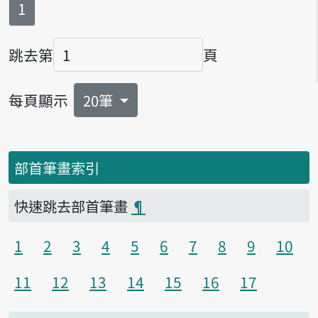
第
頁
1
跳去第
頁
頁碼
每頁顯示
20筆
部首筆畫索引
快速跳去部首筆畫
¶
1
2
3
4
5
6
7
8
9
10
11
12
13
14
15
16
17