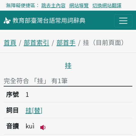
無障礙便捷區：
跳去主內容
網站導覽
切換網站翻譯
教育部
臺灣台語
常用詞
辭典
首頁
部首索引
部首手
挂（目前頁面）
挂
主內容區塊
完全符合 「挂」 有1筆
序號1挂
序號
1
詞目
挂
替
音讀
kuì