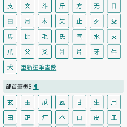
攴
文
斗
斤
方
无
日
曰
月
木
欠
止
歹
殳
毋
比
毛
氏
气
水
火
爪
父
爻
爿
片
牙
牛
犬
重新選筆畫數
部首筆畫5
¶
玄
玉
瓜
瓦
甘
生
用
田
疋
疒
癶
白
皮
皿