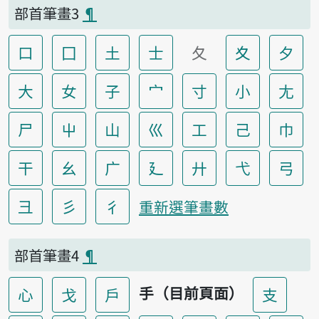
部首筆畫3
¶
口
囗
土
士
夂
夊
夕
大
女
子
宀
寸
小
尢
尸
屮
山
巛
工
己
巾
干
幺
广
廴
廾
弋
弓
彐
彡
彳
重新選筆畫數
部首筆畫4
¶
手（目前頁面）
心
戈
戶
支