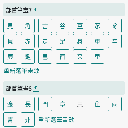
部首筆畫7
¶
見
角
言
谷
豆
豕
豸
貝
赤
走
足
身
車
辛
辰
辵
邑
酉
釆
里
重新選筆畫數
部首筆畫8
¶
金
長
門
阜
隶
隹
雨
青
非
重新選筆畫數