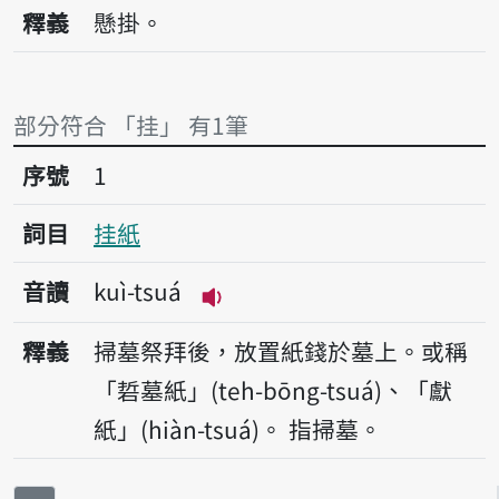
播放音讀kuì
釋義
懸掛。
部分符合 「挂」 有1筆
序號1挂紙
序號
1
詞目
挂紙
音讀
kuì-tsuá
播放音讀kuì-tsuá
釋義
掃墓祭拜後，放置紙錢於墓上。或稱
「硩墓紙」(teh-bōng-tsuá)、「獻
紙」(hiàn-tsuá)。
指掃墓。