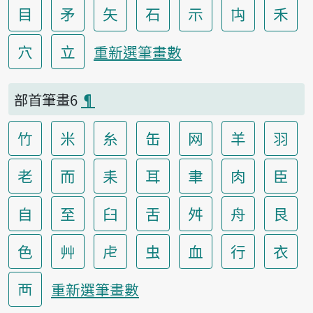
目
矛
矢
石
示
禸
禾
穴
立
重新選筆畫數
部首筆畫6
¶
竹
米
糸
缶
网
羊
羽
老
而
耒
耳
聿
肉
臣
自
至
臼
舌
舛
舟
艮
色
艸
虍
虫
血
行
衣
襾
重新選筆畫數