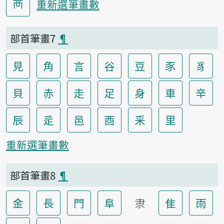
襾
重新選筆畫數
部首筆畫7
¶
見
角
言
谷
豆
豕
豸
貝
赤
走
足
身
車
辛
辰
辵
邑
酉
釆
里
重新選筆畫數
部首筆畫8
¶
金
長
門
阜
隶
隹
雨