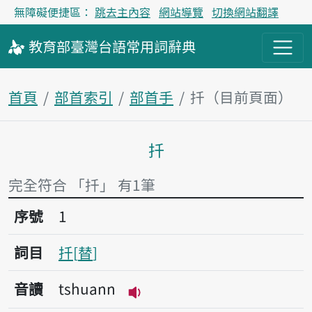
無障礙便捷區：
跳去主內容
網站導覽
切換網站翻譯
教育部
臺灣台語
常用詞
辭典
首頁
部首索引
部首手
扦（目前頁面）
扦
主內容區塊
完全符合 「扦」 有1筆
序號1扦
序號
1
詞目
扦
替
音讀
tshuann