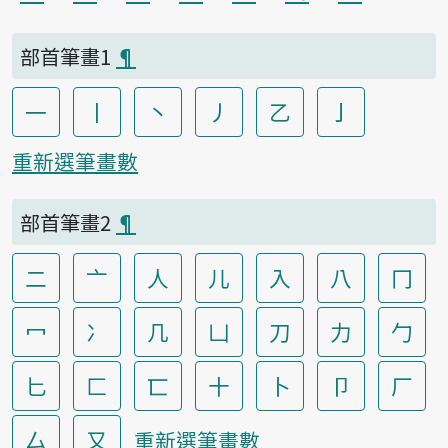
部首筆畫1
¶
一
丨
丶
丿
乙
亅
重新選筆畫數
部首筆畫2
¶
二
亠
人
儿
入
八
冂
冖
冫
几
凵
刀
力
勹
匕
匚
匸
十
卜
卩
厂
厶
又
重新選筆畫數