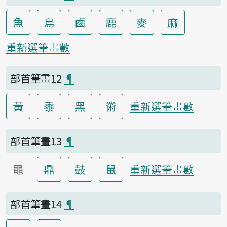
魚
鳥
鹵
鹿
麥
麻
重新選筆畫數
部首筆畫12
¶
黃
黍
黑
黹
重新選筆畫數
部首筆畫13
¶
黽
鼎
鼓
鼠
重新選筆畫數
部首筆畫14
¶