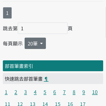
第
頁
1
跳去第
頁
頁碼
每頁顯示
20筆
部首筆畫索引
快速跳去部首筆畫
¶
1
2
3
4
5
6
7
8
9
10
11
12
13
14
15
16
17