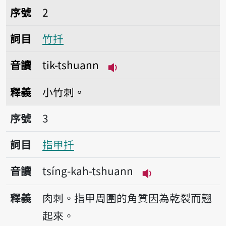
序號2竹扦
序號
2
詞目
竹扦
音讀
tik-tshuann
播放音讀tik-tshuann
釋義
小竹刺。
序號3指甲扦
序號
3
詞目
指甲扦
音讀
tsíng-kah-tshuann
播放音讀tsíng-kah
釋義
肉刺。指甲周圍的角質因為乾裂而翹
起來。