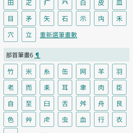
田
疋
疒
癶
白
皮
皿
目
矛
矢
石
示
禸
禾
穴
立
重新選筆畫數
部首筆畫6
¶
竹
米
糸
缶
网
羊
羽
老
而
耒
耳
聿
肉
臣
自
至
臼
舌
舛
舟
艮
色
艸
虍
虫
血
行
衣