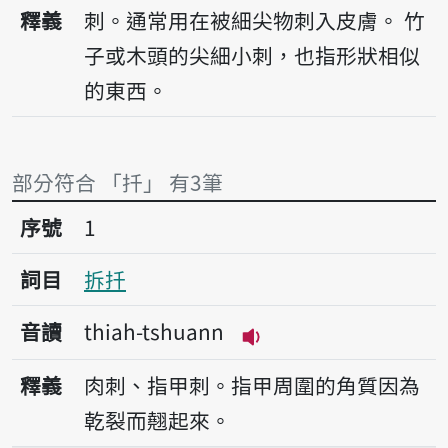
播放音讀tshuann
釋義
刺。通常用在被細尖物刺入皮膚。
竹
子或木頭的尖細小刺，也指形狀相似
的東西。
部分符合 「扦」 有3筆
序號1拆扦
序號
1
詞目
拆扦
音讀
thiah-tshuann
播放音讀thiah-tshua
釋義
肉刺、指甲刺。指甲周圍的角質因為
乾裂而翹起來。