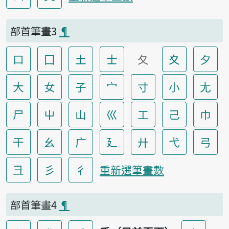
部首筆畫3
¶
口
囗
土
士
夂
夊
夕
大
女
子
宀
寸
小
尢
尸
屮
山
巛
工
己
巾
干
幺
广
廴
廾
弋
弓
彐
彡
彳
重新選筆畫數
部首筆畫4
¶