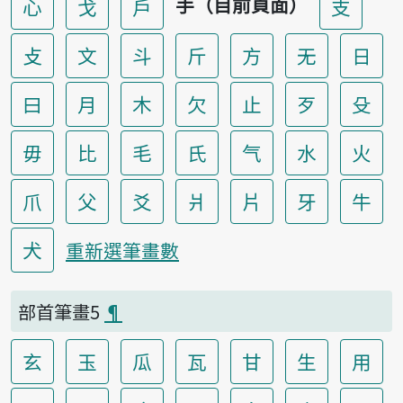
手（目前頁面）
心
戈
戶
支
攴
文
斗
斤
方
无
日
曰
月
木
欠
止
歹
殳
毋
比
毛
氏
气
水
火
爪
父
爻
爿
片
牙
牛
犬
重新選筆畫數
部首筆畫5
¶
玄
玉
瓜
瓦
甘
生
用