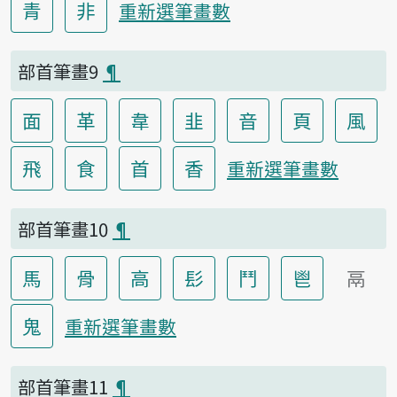
青
非
重新選筆畫數
部首筆畫9
¶
面
革
韋
韭
音
頁
風
飛
食
首
香
重新選筆畫數
部首筆畫10
¶
馬
骨
高
髟
鬥
鬯
鬲
鬼
重新選筆畫數
部首筆畫11
¶