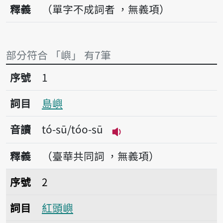
釋義
（單字不成詞者 ，無義項）
部分符合 「嶼」 有7筆
序號1島嶼
序號
1
詞目
島嶼
音讀
tó-sū/tóo-sū
播放音讀tó-sū/tóo-sū
釋義
（臺華共同詞 ，無義項）
序號2紅頭嶼
序號
2
詞目
紅頭嶼