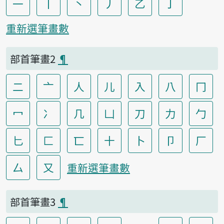
一
丨
丶
丿
乙
亅
重新選筆畫數
部首筆畫2
¶
二
亠
人
儿
入
八
冂
冖
冫
几
凵
刀
力
勹
匕
匚
匸
十
卜
卩
厂
厶
又
重新選筆畫數
部首筆畫3
¶