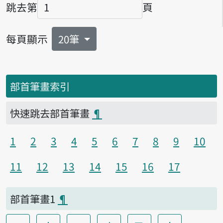
跳去第
頁
頁碼
每頁顯示
20筆
部首筆畫索引
快速跳去部首筆畫
¶
1
2
3
4
5
6
7
8
9
10
11
12
13
14
15
16
17
部首筆畫1
¶