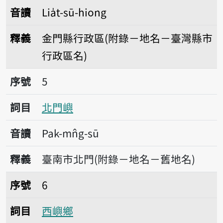
音讀
Lia̍t-sū-hiong
釋義
金門縣行政區(附錄－地名－臺灣縣市
行政區名)
序號5北門嶼
序號
5
詞目
北門嶼
音讀
Pak-mn̂g-sū
釋義
臺南市北門(附錄－地名－舊地名)
序號6西嶼鄉
序號
6
詞目
西嶼鄉