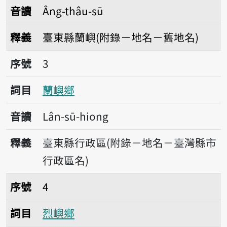
音讀
Âng-thâu-sū
釋義
臺東縣蘭嶼(附錄－地名－舊地名)
序號3蘭嶼鄉
序號
3
詞目
蘭嶼鄉
音讀
Lân-sū-hiong
釋義
臺東縣行政區(附錄－地名－臺灣縣市
行政區名)
序號4烈嶼鄉
序號
4
詞目
烈嶼鄉