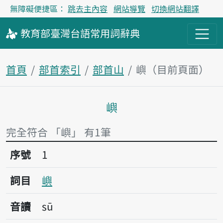
無障礙便捷區：
跳去主內容
網站導覽
切換網站翻譯
教育部
臺灣台語
常用詞
辭典
首頁
部首索引
部首山
嶼（目前頁面）
嶼
主內容區塊
完全符合 「嶼」 有1筆
序號1嶼
序號
1
詞目
嶼
音讀
sū