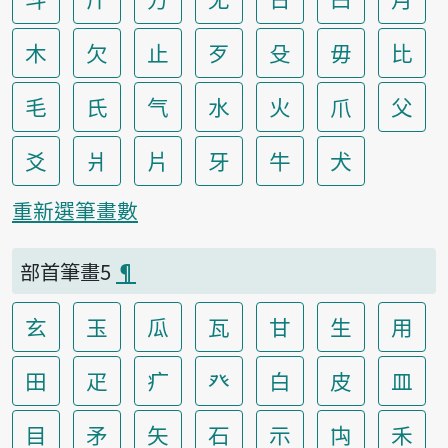
木
欠
止
歹
殳
毋
比
毛
氏
气
水
火
爪
父
爻
爿
片
牙
牛
犬
重新選筆畫數
部首筆畫5
¶
玄
玉
瓜
瓦
甘
生
用
田
疋
疒
癶
白
皮
皿
目
矛
矢
石
示
禸
禾