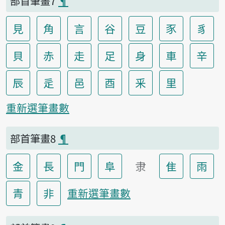
部首筆畫7
¶
見
角
言
谷
豆
豕
豸
貝
赤
走
足
身
車
辛
辰
辵
邑
酉
釆
里
重新選筆畫數
部首筆畫8
¶
金
長
門
阜
隶
隹
雨
青
非
重新選筆畫數