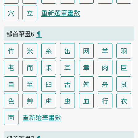
穴
立
重新選筆畫數
部首筆畫6
¶
竹
米
糸
缶
网
羊
羽
老
而
耒
耳
聿
肉
臣
自
至
臼
舌
舛
舟
艮
色
艸
虍
虫
血
行
衣
襾
重新選筆畫數