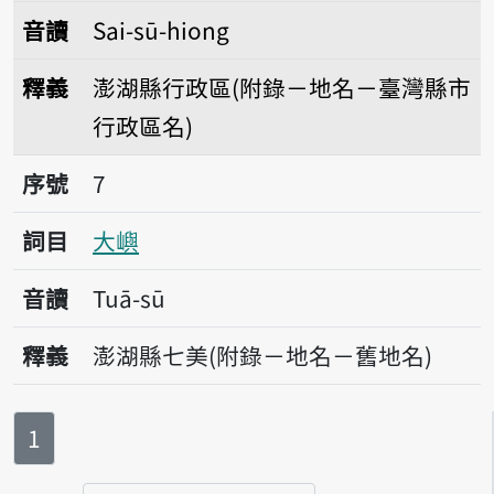
音讀
Sai-sū-hiong
釋義
澎湖縣行政區(附錄－地名－臺灣縣市
行政區名)
序號7大嶼
序號
7
詞目
大嶼
音讀
Tuā-sū
釋義
澎湖縣七美(附錄－地名－舊地名)
第
頁
1