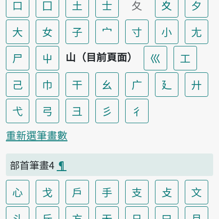
口
囗
土
士
夂
夊
夕
大
女
子
宀
寸
小
尢
山（目前頁面）
尸
屮
巛
工
己
巾
干
幺
广
廴
廾
弋
弓
彐
彡
彳
重新選筆畫數
部首筆畫4
¶
心
戈
戶
手
支
攴
文
斗
斤
方
无
日
曰
月