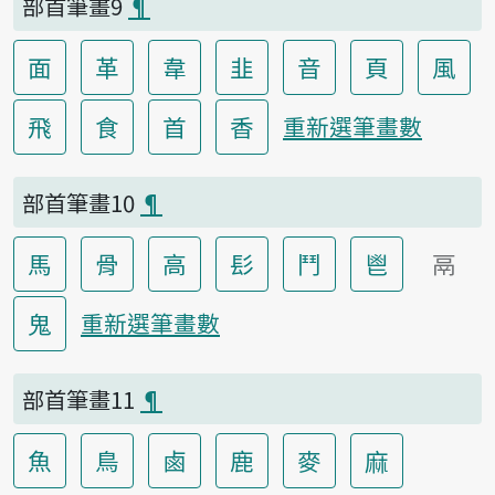
部首筆畫9
¶
面
革
韋
韭
音
頁
風
飛
食
首
香
重新選筆畫數
部首筆畫10
¶
馬
骨
高
髟
鬥
鬯
鬲
鬼
重新選筆畫數
部首筆畫11
¶
魚
鳥
鹵
鹿
麥
麻