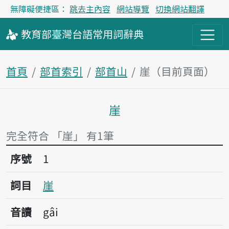
無障礙便捷區：
跳去主內容
網站導覽
切換網站翻譯
教育部
臺灣台語
常用詞
辭典
首頁
部首索引
部首山
崖（目前頁面）
崖
主內容區塊
完全符合 「崖」 有1筆
序號1崖
序號
1
詞目
崖
音讀
gâi