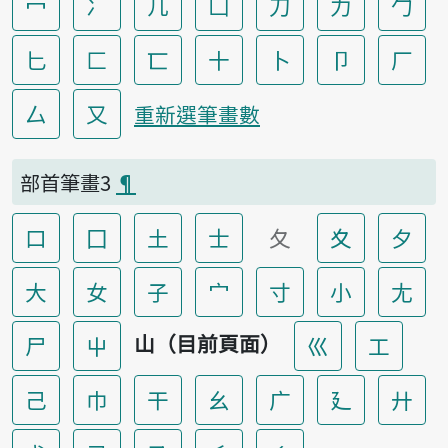
冖
冫
几
凵
刀
力
勹
匕
匚
匸
十
卜
卩
厂
厶
又
重新選筆畫數
部首筆畫3
¶
口
囗
土
士
夂
夊
夕
大
女
子
宀
寸
小
尢
山（目前頁面）
尸
屮
巛
工
己
巾
干
幺
广
廴
廾