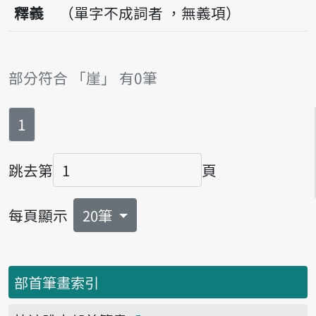
釋義
（單字不成詞者 ，無義項）
部分符合 「崖」 有0筆
第
頁
1
跳去第
頁
頁碼
每頁顯示
20筆
部首筆畫索引