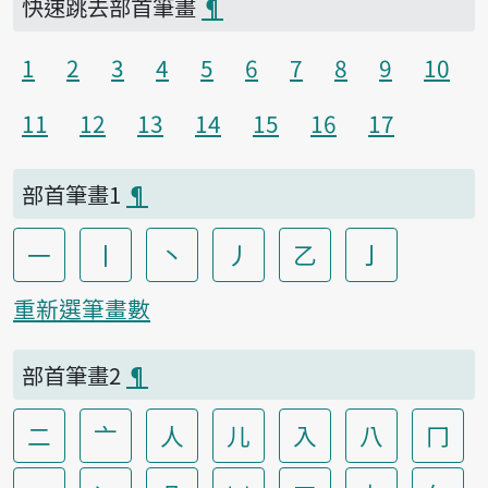
快速跳去部首筆畫
¶
1
2
3
4
5
6
7
8
9
10
11
12
13
14
15
16
17
部首筆畫1
¶
一
丨
丶
丿
乙
亅
重新選筆畫數
部首筆畫2
¶
二
亠
人
儿
入
八
冂