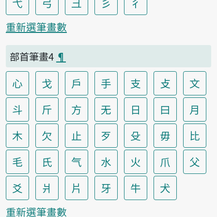
弋
弓
彐
彡
彳
重新選筆畫數
部首筆畫4
¶
心
戈
戶
手
支
攴
文
斗
斤
方
无
日
曰
月
木
欠
止
歹
殳
毋
比
毛
氏
气
水
火
爪
父
爻
爿
片
牙
牛
犬
重新選筆畫數