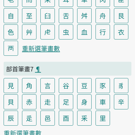
自
至
臼
舌
舛
舟
艮
色
艸
虍
虫
血
行
衣
襾
重新選筆畫數
部首筆畫7
¶
見
角
言
谷
豆
豕
豸
貝
赤
走
足
身
車
辛
辰
辵
邑
酉
釆
里
重新選筆畫數