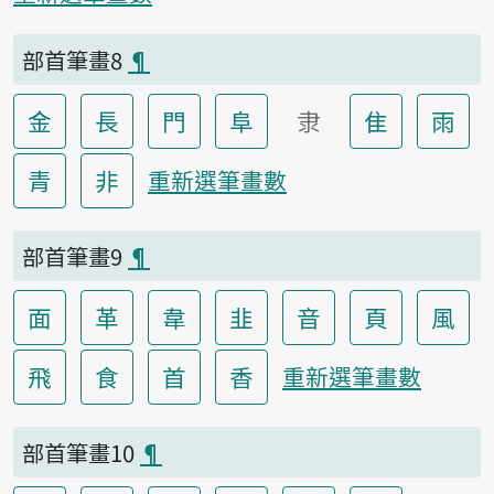
部首筆畫8
¶
金
長
門
阜
隶
隹
雨
青
非
重新選筆畫數
部首筆畫9
¶
面
革
韋
韭
音
頁
風
飛
食
首
香
重新選筆畫數
部首筆畫10
¶