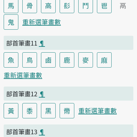
馬
骨
高
髟
鬥
鬯
鬲
鬼
重新選筆畫數
部首筆畫11
¶
魚
鳥
鹵
鹿
麥
麻
重新選筆畫數
部首筆畫12
¶
黃
黍
黑
黹
重新選筆畫數
部首筆畫13
¶