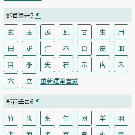
部首筆畫5
¶
玄
玉
瓜
瓦
甘
生
用
田
疋
疒
癶
白
皮
皿
目
矛
矢
石
示
禸
禾
穴
立
重新選筆畫數
部首筆畫6
¶
竹
米
糸
缶
网
羊
羽
老
而
耒
耳
聿
肉
臣