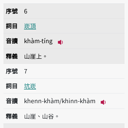
序號6崁頂
序號
6
詞目
崁頂
音讀
khàm-tíng
播放音讀khàm-tíng
釋義
山崖上。
序號7坑崁
序號
7
詞目
坑崁
音讀
khenn-khàm/khinn-khàm
播放音讀kh
釋義
山崖、山谷。