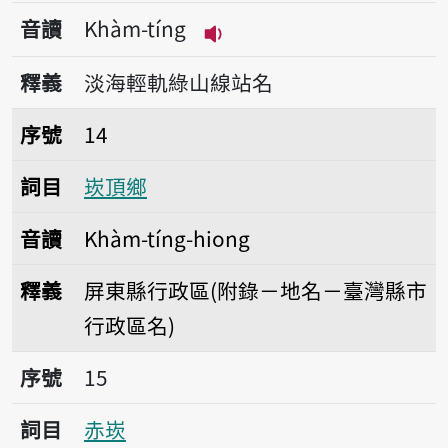
音讀
Khàm-tíng
播放音讀Khàm-tíng
釋義
淡海輕軌綠山線站名
序號14崁頂鄉
序號
14
詞目
崁頂鄉
音讀
Khàm-tíng-hiong
釋義
屏東縣行政區(附錄－地名－臺灣縣市
行政區名)
序號15赤崁
序號
15
詞目
赤崁