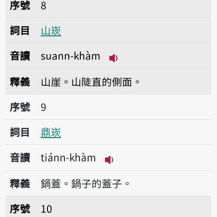
序號8山崁
序號
8
詞目
山崁
音讀
suann-khàm
播放音讀suann-khàm
釋義
山崖。山陡直的側面。
序號9鼎崁
序號
9
詞目
鼎崁
音讀
tiánn-khàm
播放音讀tiánn-khàm
釋義
鍋蓋。鍋子的蓋子。
序號10桌崁
序號
10