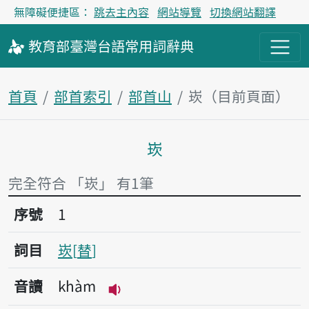
無障礙便捷區：
跳去主內容
網站導覽
切換網站翻譯
教育部
臺灣台語
常用詞
辭典
首頁
部首索引
部首山
崁（目前頁面）
崁
主內容區塊
完全符合 「崁」 有1筆
序號1崁
序號
1
詞目
崁
替
音讀
khàm