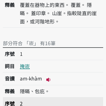
播放音讀khàm
釋義
覆蓋在器物上的東西。
覆蓋。
隱
瞞。
蓋印章。
山崖。指較陡直的崖
面，或河階地形。
部分符合 「崁」 有16筆
序號1掩崁
序號
1
詞目
掩崁
音讀
am-khàm
播放音讀am-khàm
釋義
隱瞞、包庇。
序號2暗崁
序號
2