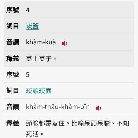
序號4崁蓋
序號
4
詞目
崁蓋
音讀
khàm-kuà
播放音讀khàm-kuà
釋義
蓋上蓋子。
序號5崁頭崁面
序號
5
詞目
崁頭崁面
音讀
khàm-thâu-khàm-bīn
播放音讀khàm-t
釋義
頭臉都覆蓋住。比喻呆頭呆腦、不知
死活。