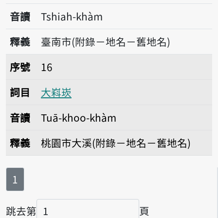
音讀
Tshiah-khàm
釋義
臺南市(附錄－地名－舊地名)
序號16大嵙崁
序號
16
詞目
大嵙崁
音讀
Tuā-khoo-khàm
釋義
桃園市大溪(附錄－地名－舊地名)
第
頁
1
跳去第
頁