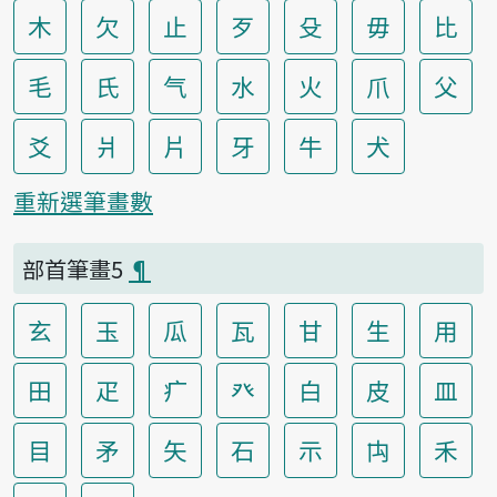
木
欠
止
歹
殳
毋
比
毛
氏
气
水
火
爪
父
爻
爿
片
牙
牛
犬
重新選筆畫數
部首筆畫5
¶
玄
玉
瓜
瓦
甘
生
用
田
疋
疒
癶
白
皮
皿
目
矛
矢
石
示
禸
禾