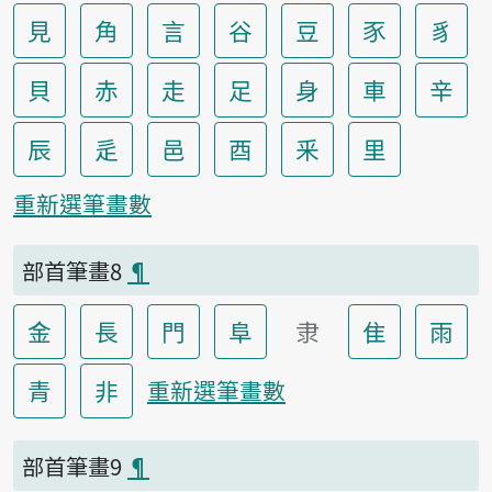
見
角
言
谷
豆
豕
豸
貝
赤
走
足
身
車
辛
辰
辵
邑
酉
釆
里
重新選筆畫數
部首筆畫8
¶
金
長
門
阜
隶
隹
雨
青
非
重新選筆畫數
部首筆畫9
¶