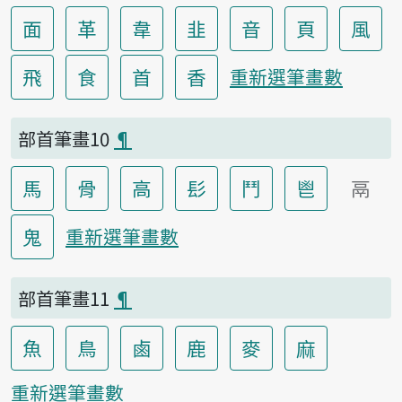
面
革
韋
韭
音
頁
風
飛
食
首
香
重新選筆畫數
部首筆畫10
¶
馬
骨
高
髟
鬥
鬯
鬲
鬼
重新選筆畫數
部首筆畫11
¶
魚
鳥
鹵
鹿
麥
麻
重新選筆畫數