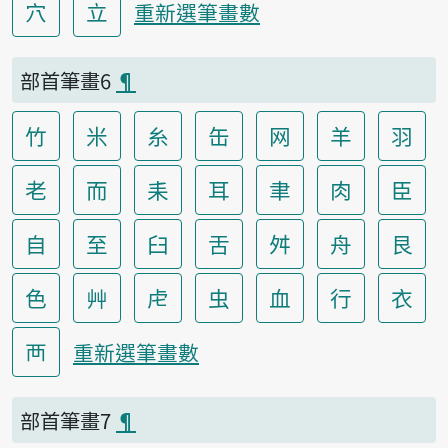
穴
立
重新選筆畫數
部首筆畫6
¶
竹
米
糸
缶
网
羊
羽
老
而
耒
耳
聿
肉
臣
自
至
臼
舌
舛
舟
艮
色
艸
虍
虫
血
行
衣
襾
重新選筆畫數
部首筆畫7
¶