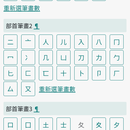
重新選筆畫數
部首筆畫2
¶
二
亠
人
儿
入
八
冂
冖
冫
几
凵
刀
力
勹
匕
匚
匸
十
卜
卩
厂
厶
又
重新選筆畫數
部首筆畫3
¶
口
囗
土
士
夂
夊
夕