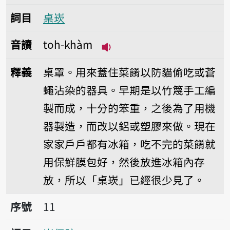
詞目
桌崁
音讀
toh-khàm
播放音讀toh-khàm
釋義
桌罩。用來蓋住菜餚以防貓偷吃或蒼
蠅沾染的器具。早期是以竹篾手工編
製而成，十分的笨重，之後為了用機
器製造，而改以鋁或塑膠來做。現在
家家戶戶都有冰箱，吃不完的菜餚就
用保鮮膜包好，然後放進冰箱內存
放，所以「桌崁」已經很少見了。
序號11崁仔跤
序號
11