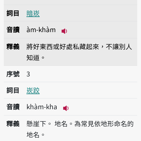
詞目
暗崁
音讀
àm-khàm
播放音讀àm-khàm
釋義
將好東西或好處私藏起來，不讓別人
知道。
序號3崁跤
序號
3
詞目
崁跤
音讀
khàm-kha
播放音讀khàm-kha
釋義
懸崖下。
地名。為常見依地形命名的
地名。