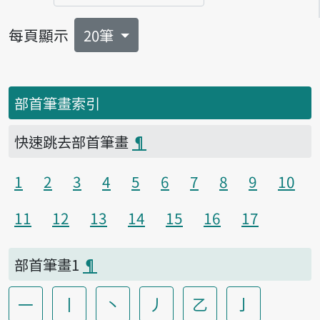
頁碼
每頁顯示
20筆
部首筆畫索引
快速跳去部首筆畫
¶
1
2
3
4
5
6
7
8
9
10
11
12
13
14
15
16
17
部首筆畫1
¶
一
丨
丶
丿
乙
亅