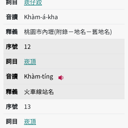
詞目
崁仔跤
音讀
Khàm-á-kha
釋義
桃園市內壢(附錄－地名－舊地名)
序號12崁頂
序號
12
詞目
崁頂
音讀
Khàm-tíng
播放音讀Khàm-tíng
釋義
火車線站名
序號13崁頂
序號
13
詞目
崁頂