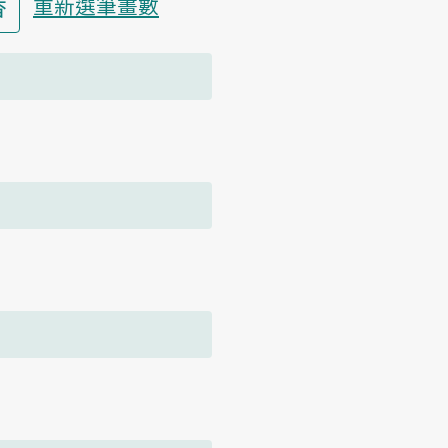
香
重新選筆畫數