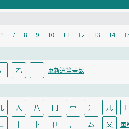
6
7
8
9
10
11
12
13
14
1
丿
乙
亅
重新選筆畫數
儿
入
八
冂
冖
冫
几
匸
十
卜
卩
厂
厶
又
重