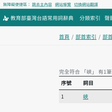
無障礙便捷區：
跳去主內容
網站導覽
切換網站翻譯
教育部
臺灣台語
常用詞
辭典
分類索引
聲
首頁
部首索引
部
完全符合 「峽」 有1筆
序號
詞目
完全符合 「峽」 有1筆
1
峽