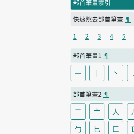
部首筆畫索引
快速跳去部首筆畫
¶
1
2
3
4
5
部首筆畫1
¶
一
丨
丶
部首筆畫2
¶
二
亠
人
勹
匕
匚