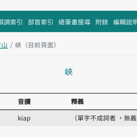
韻調索引
部首索引
總筆畫搜尋
附錄
編輯說
首山
峽（目前頁面）
主內容區塊
峽
音讀
釋義
kiap
（單字不成詞者 ，無