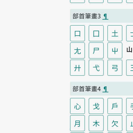
部首筆畫3
¶
口
囗
土
山
尢
尸
屮
廾
弋
弓
部首筆畫4
¶
心
戈
戶
月
木
欠