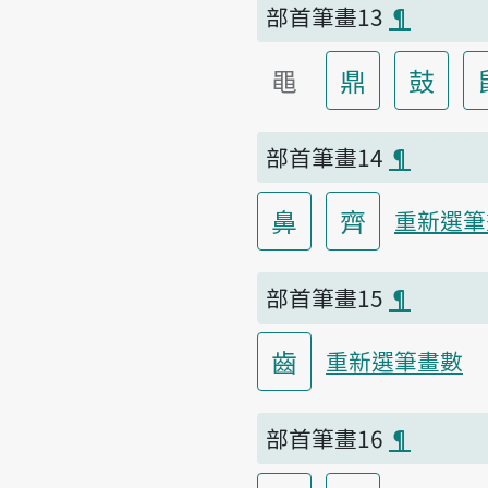
部首筆畫13
¶
黽
鼎
鼓
部首筆畫14
¶
鼻
齊
重新選筆
部首筆畫15
¶
齒
重新選筆畫數
部首筆畫16
¶