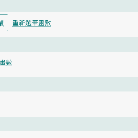
鼠
重新選筆畫數
畫數