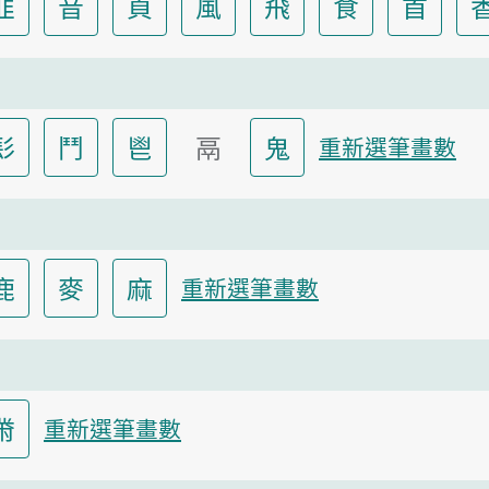
韭
音
頁
風
飛
食
首
髟
鬥
鬯
鬲
鬼
重新選筆畫數
鹿
麥
麻
重新選筆畫數
黹
重新選筆畫數