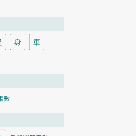
足
身
車
畫數