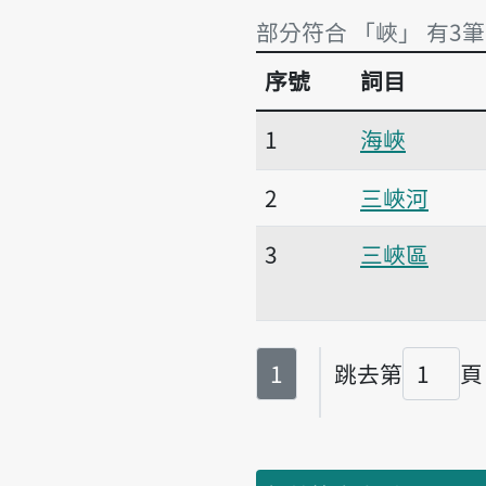
部分符合 「峽」 有3筆
序號
詞目
部分符合 「峽」 有3筆
1
海峽
2
三峽河
3
三峽區
第
頁
1
跳去第
頁
頁碼