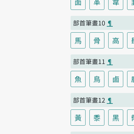
面
革
韋
部首筆畫10
¶
馬
骨
高
部首筆畫11
¶
魚
鳥
鹵
部首筆畫12
¶
黃
黍
黑