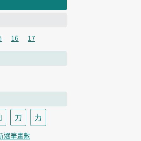
5
16
17
凵
刀
力
新選筆畫數