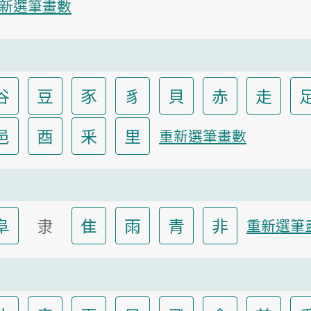
新選筆畫數
谷
豆
豕
豸
貝
赤
走
邑
酉
釆
里
重新選筆畫數
阜
隶
隹
雨
青
非
重新選筆