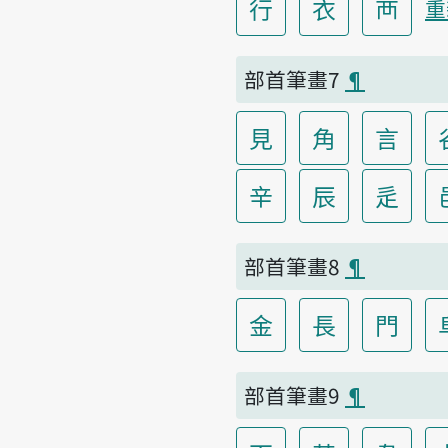
行
衣
襾
重
部首筆畫7
¶
見
角
言
辛
辰
辵
部首筆畫8
¶
金
長
門
部首筆畫9
¶