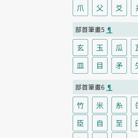
爪
父
爻
部首筆畫5
¶
玄
玉
瓜
皿
目
矛
部首筆畫6
¶
竹
米
糸
臣
自
至