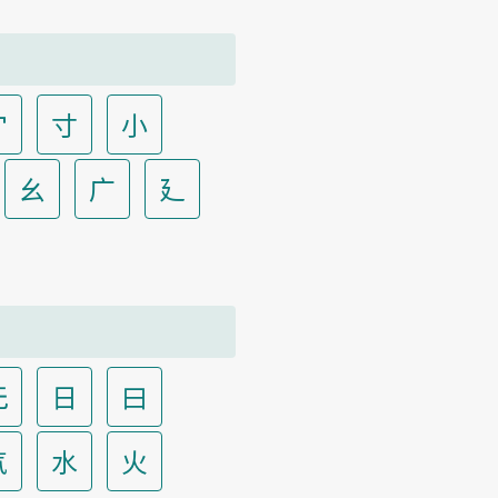
宀
寸
小
幺
广
廴
无
日
曰
气
水
火