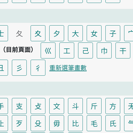
士
夂
夊
夕
大
女
子
（目前頁面）
巛
工
己
巾
干
彐
彡
彳
重新選筆畫數
手
支
攴
文
斗
斤
方
止
歹
殳
毋
比
毛
氏