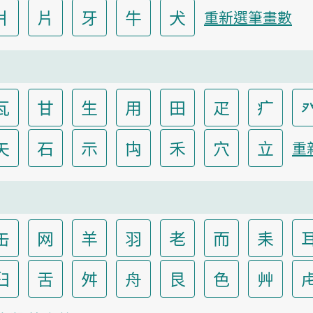
爿
片
牙
牛
犬
重新選筆畫數
瓦
甘
生
用
田
疋
疒
矢
石
示
禸
禾
穴
立
重
缶
网
羊
羽
老
而
耒
臼
舌
舛
舟
艮
色
艸