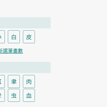
癶
白
皮
新選筆畫數
耳
聿
肉
虍
虫
血