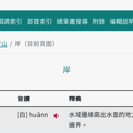
韻調索引
部首索引
總筆畫搜尋
附錄
編輯說
首山
岸（目前頁面）
主內容區塊
岸
音讀
釋義
白
huānn
水域邊緣高出水面的地
播放音讀huānn
邊界。