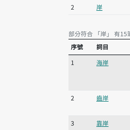
2
岸
部分符合 「岸」 有15
序號
詞目
部分符合 「岸」 有15
1
海岸
2
齒岸
3
靠岸