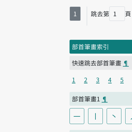
第
頁
1
跳去第
頁
頁碼
部首筆畫索引
快速跳去部首筆畫
¶
1
2
3
4
5
部首筆畫1
¶
一
丨
丶