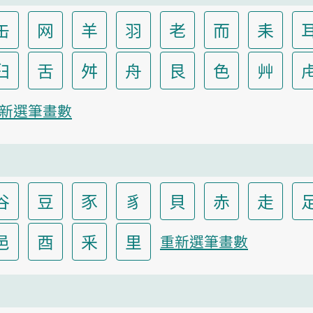
缶
网
羊
羽
老
而
耒
臼
舌
舛
舟
艮
色
艸
新選筆畫數
谷
豆
豕
豸
貝
赤
走
邑
酉
釆
里
重新選筆畫數