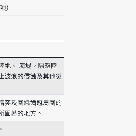
義項）
陸地。
海堤。隔離陸
止波浪的侵蝕及其他災
槽突及圍繞齒冠周圍的
所固著的地方。
。