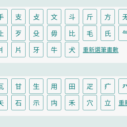
手
支
攴
文
斗
斤
方
止
歹
殳
毋
比
毛
氏
爿
片
牙
牛
犬
重新選筆畫數
瓦
甘
生
用
田
疋
疒
矢
石
示
禸
禾
穴
立
重