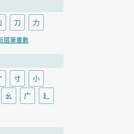
凵
刀
力
新選筆畫數
宀
寸
小
幺
广
廴