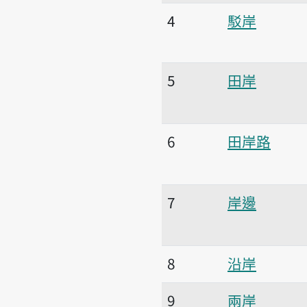
4
駁岸
5
田岸
6
田岸路
7
岸邊
8
沿岸
9
兩岸