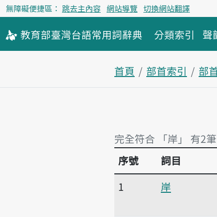
無障礙便捷區：
跳去主內容
網站導覽
切換網站翻譯
教育部
臺灣台語
常用詞
辭典
分類索引
聲
首頁
部首索引
部
完全符合 「岸」 有2筆
序號
詞目
完全符合 「岸」 有2筆
1
岸