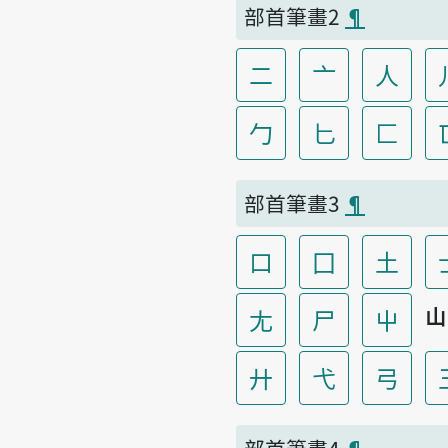
部首筆畫2
¶
二
亠
人
勹
匕
匚
部首筆畫3
¶
口
囗
土
山
尢
尸
屮
廾
弋
弓
部首筆畫4
¶