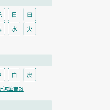
无
日
曰
气
水
火
癶
白
皮
新選筆畫數