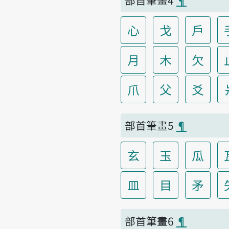
心
戈
戶
月
木
欠
爪
父
爻
部首筆畫5
¶
玄
玉
瓜
皿
目
矛
部首筆畫6
¶