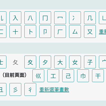
儿
入
八
冂
冖
冫
几
匸
十
卜
卩
厂
厶
又
重
士
夂
夊
夕
大
女
子
（目前頁面）
巛
工
己
巾
干
彐
彡
彳
重新選筆畫數