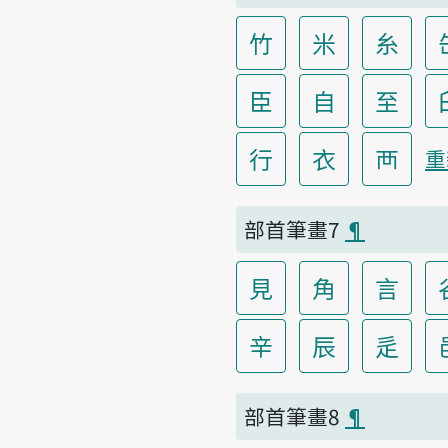
竹
米
糸
臣
自
至
行
衣
襾
重
部首筆畫7
¶
見
角
言
辛
辰
辵
部首筆畫8
¶