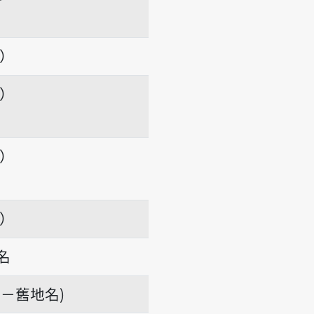
項）
項）
項）
項）
名
－舊地名)