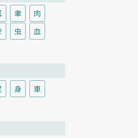
耳
聿
肉
虍
虫
血
足
身
車