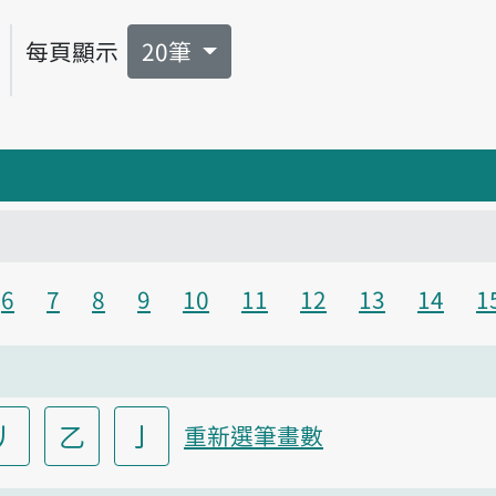
每頁顯示
20筆
6
7
8
9
10
11
12
13
14
1
丿
乙
亅
重新選筆畫數