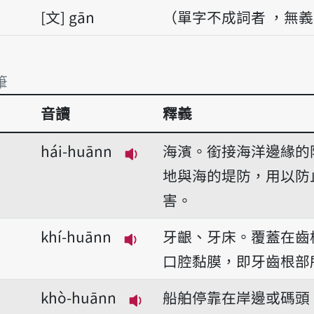
文
gān
（單字不成詞者 ，無
筆
音讀
釋義
筆
hái-huānn
海濱。銜接海洋邊緣的
播放音讀hái-huānn
地與海的堤防，用以防
害。
khí-huānn
牙齦、牙床。覆蓋在齒
播放音讀khí-huānn
口腔黏膜，即牙齒根部
khò-huānn
船舶停靠在岸邊或碼頭