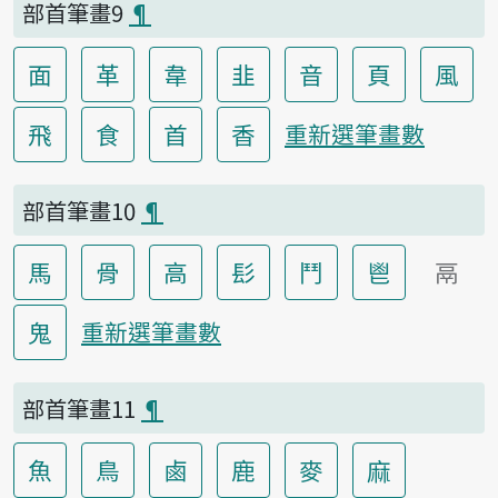
部首筆畫9
¶
面
革
韋
韭
音
頁
風
飛
食
首
香
重新選筆畫數
部首筆畫10
¶
馬
骨
高
髟
鬥
鬯
鬲
鬼
重新選筆畫數
部首筆畫11
¶
魚
鳥
鹵
鹿
麥
麻