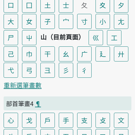
口
囗
土
士
夂
夊
夕
大
女
子
宀
寸
小
尢
山（目前頁面）
尸
屮
巛
工
己
巾
干
幺
广
廴
廾
弋
弓
彐
彡
彳
重新選筆畫數
部首筆畫4
¶
心
戈
戶
手
支
攴
文