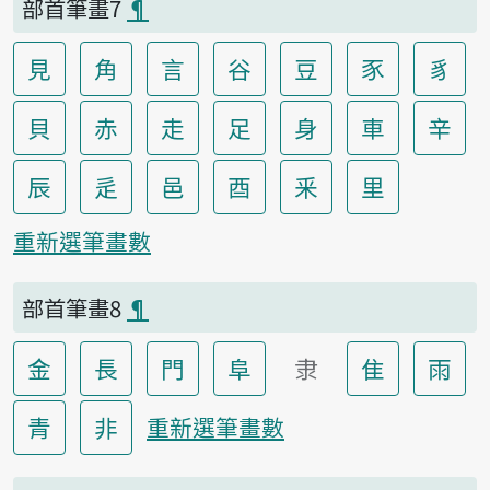
部首筆畫7
¶
見
角
言
谷
豆
豕
豸
貝
赤
走
足
身
車
辛
辰
辵
邑
酉
釆
里
重新選筆畫數
部首筆畫8
¶
金
長
門
阜
隶
隹
雨
青
非
重新選筆畫數