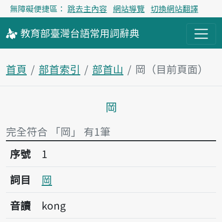
無障礙便捷區：
跳去主內容
網站導覽
切換網站翻譯
教育部
臺灣台語
常用詞
辭典
首頁
部首索引
部首山
岡（目前頁面）
岡
主內容區塊
完全符合 「岡」 有1筆
序號1岡
序號
1
詞目
岡
音讀
kong