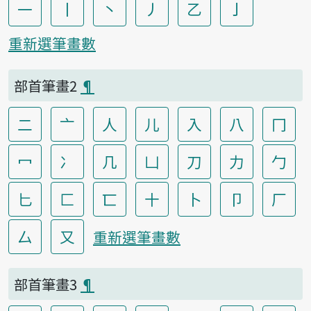
一
丨
丶
丿
乙
亅
重新選筆畫數
部首筆畫2
¶
二
亠
人
儿
入
八
冂
冖
冫
几
凵
刀
力
勹
匕
匚
匸
十
卜
卩
厂
厶
又
重新選筆畫數
部首筆畫3
¶