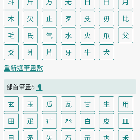
斗
斤
方
无
日
曰
月
木
欠
止
歹
殳
毋
比
毛
氏
气
水
火
爪
父
爻
爿
片
牙
牛
犬
重新選筆畫數
部首筆畫5
¶
玄
玉
瓜
瓦
甘
生
用
田
疋
疒
癶
白
皮
皿
目
矛
矢
石
示
禸
禾