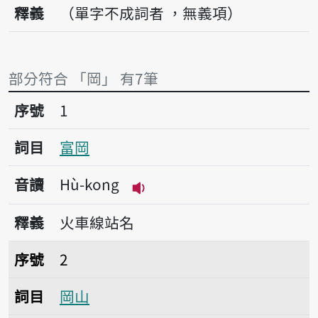
釋義
（單字不成詞者 ，無義項）
部分符合 「岡」 有7筆
序號1富岡
序號
1
詞目
富岡
音讀
Hù-kong
播放音讀Hù-kong
釋義
火車線站名
序號2岡山
序號
2
詞目
岡山