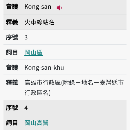
音讀
Kong-san
播放音讀Kong-san
釋義
火車線站名
序號3岡山區
序號
3
詞目
岡山區
音讀
Kong-san-khu
釋義
高雄市行政區(附錄－地名－臺灣縣市
行政區名)
序號4岡山高醫
序號
4
詞目
岡山高醫