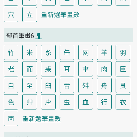
穴
立
重新選筆畫數
部首筆畫6
¶
竹
米
糸
缶
网
羊
羽
老
而
耒
耳
聿
肉
臣
自
至
臼
舌
舛
舟
艮
色
艸
虍
虫
血
行
衣
襾
重新選筆畫數