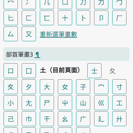
冖
冫
几
凵
刀
力
勹
匕
匚
匸
十
卜
卩
厂
厶
又
重新選筆畫數
部首筆畫3
¶
土（目前頁面）
口
囗
士
夂
夊
夕
大
女
子
宀
寸
小
尢
尸
屮
山
巛
工
己
巾
干
幺
广
廴
廾