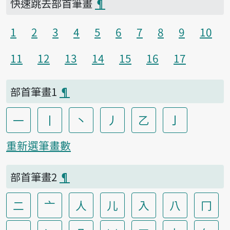
快速跳去部首筆畫
¶
1
2
3
4
5
6
7
8
9
10
11
12
13
14
15
16
17
部首筆畫1
¶
一
丨
丶
丿
乙
亅
重新選筆畫數
部首筆畫2
¶
二
亠
人
儿
入
八
冂