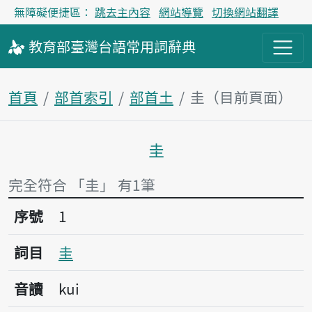
無障礙便捷區：
跳去主內容
網站導覽
切換網站翻譯
教育部
臺灣台語
常用詞
辭典
首頁
部首索引
部首土
圭（目前頁面）
圭
主內容區塊
完全符合 「圭」 有1筆
序號1圭
序號
1
詞目
圭
音讀
kui