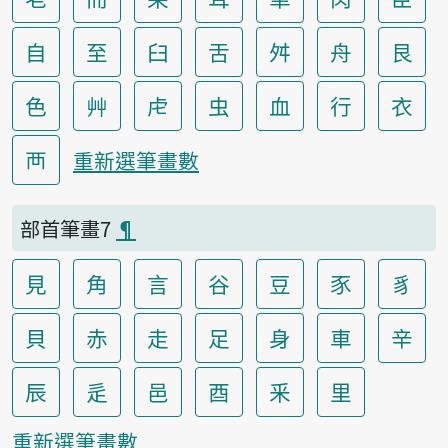
自
至
臼
舌
舛
舟
艮
色
艸
虍
虫
血
行
衣
襾
重新選筆畫數
部首筆畫7
¶
見
角
言
谷
豆
豕
豸
貝
赤
走
足
身
車
辛
辰
辵
邑
酉
釆
里
重新選筆畫數