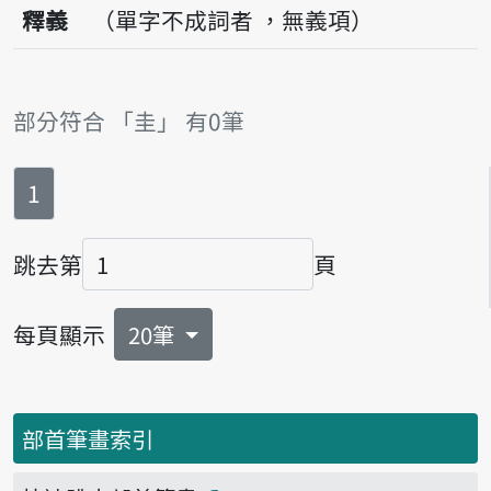
釋義
（單字不成詞者 ，無義項）
部分符合 「圭」 有0筆
第
頁
1
跳去第
頁
頁碼
每頁顯示
20筆
部首筆畫索引