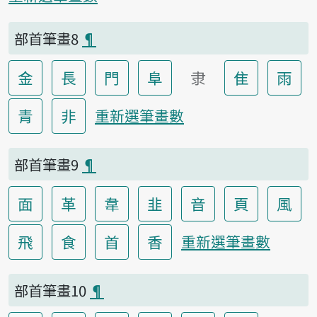
部首筆畫8
¶
金
長
門
阜
隶
隹
雨
青
非
重新選筆畫數
部首筆畫9
¶
面
革
韋
韭
音
頁
風
飛
食
首
香
重新選筆畫數
部首筆畫10
¶