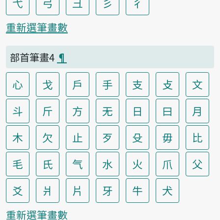
弋
弓
彐
彡
彳
重新選筆畫數
部首筆畫4
¶
心
戈
戶
手
支
攴
文
斗
斤
方
无
日
曰
月
木
欠
止
歹
殳
毋
比
毛
氏
气
水
火
爪
父
爻
爿
片
牙
牛
犬
重新選筆畫數