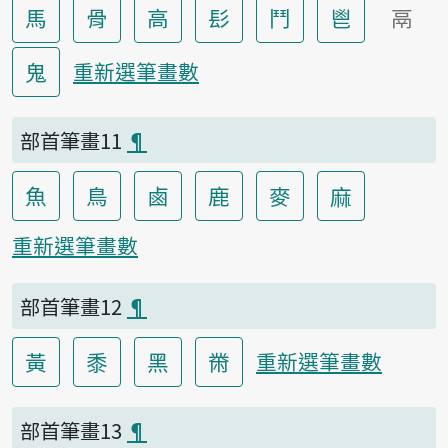
馬
骨
高
髟
鬥
鬯
鬲
鬼
重新選筆畫數
部首筆畫11
¶
魚
鳥
鹵
鹿
麥
麻
重新選筆畫數
部首筆畫12
¶
黃
黍
黑
黹
重新選筆畫數
部首筆畫13
¶