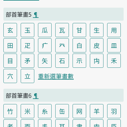
部首筆畫5
¶
玄
玉
瓜
瓦
甘
生
用
田
疋
疒
癶
白
皮
皿
目
矛
矢
石
示
禸
禾
穴
立
重新選筆畫數
部首筆畫6
¶
竹
米
糸
缶
网
羊
羽
老
而
耒
耳
聿
肉
臣