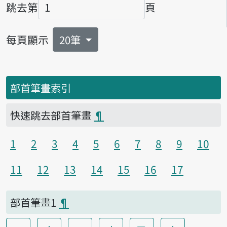
跳去第
頁
頁碼
每頁顯示
20筆
部首筆畫索引
快速跳去部首筆畫
¶
1
2
3
4
5
6
7
8
9
10
11
12
13
14
15
16
17
部首筆畫1
¶