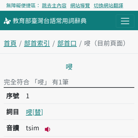
無障礙便捷區：
跳去主內容
網站導覽
切換網站翻譯
教育部
臺灣台語
常用詞
辭典
首頁
部首索引
部首口
唚（目前頁面）
唚
主內容區塊
完全符合 「唚」 有1筆
序號1唚
序號
1
詞目
唚
替
音讀
tsim