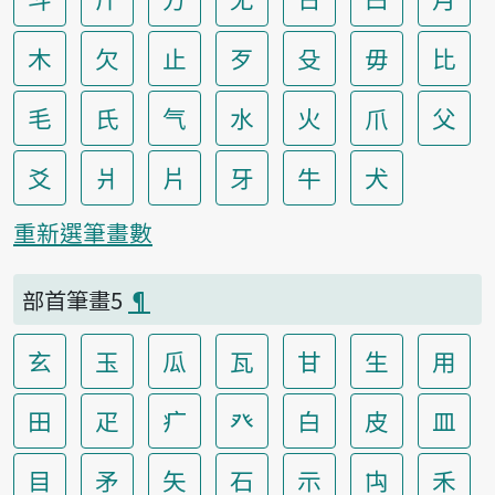
木
欠
止
歹
殳
毋
比
毛
氏
气
水
火
爪
父
爻
爿
片
牙
牛
犬
重新選筆畫數
部首筆畫5
¶
玄
玉
瓜
瓦
甘
生
用
田
疋
疒
癶
白
皮
皿
目
矛
矢
石
示
禸
禾