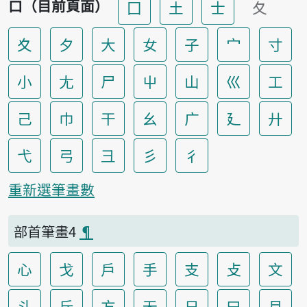
口（目前頁面）
囗
土
士
夂
夊
夕
大
女
子
宀
寸
小
尢
尸
屮
山
巛
工
己
巾
干
幺
广
廴
廾
弋
弓
彐
彡
彳
重新選筆畫數
部首筆畫4
¶
心
戈
戶
手
支
攴
文
斗
斤
方
无
日
曰
月