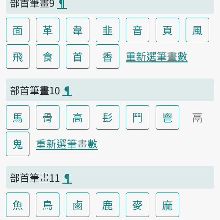
部首筆畫9
¶
面
革
韋
韭
音
頁
風
飛
食
首
香
重新選筆畫數
部首筆畫10
¶
馬
骨
高
髟
鬥
鬯
鬲
鬼
重新選筆畫數
部首筆畫11
¶
魚
鳥
鹵
鹿
麥
麻