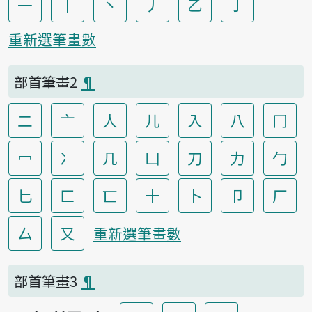
一
丨
丶
丿
乙
亅
重新選筆畫數
部首筆畫2
¶
二
亠
人
儿
入
八
冂
冖
冫
几
凵
刀
力
勹
匕
匚
匸
十
卜
卩
厂
厶
又
重新選筆畫數
部首筆畫3
¶