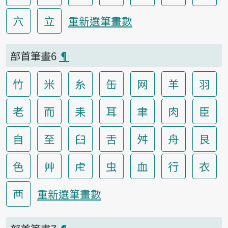
穴
立
重新選筆畫數
部首筆畫6
¶
竹
米
糸
缶
网
羊
羽
老
而
耒
耳
聿
肉
臣
自
至
臼
舌
舛
舟
艮
色
艸
虍
虫
血
行
衣
襾
重新選筆畫數