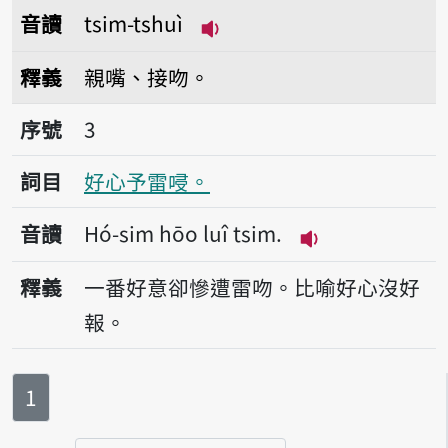
音讀
tsim-tshuì
播放音讀tsim-tshuì
釋義
親嘴、接吻。
序號3好心予雷唚。
序號
3
詞目
好心予雷唚。
音讀
Hó-sim hōo luî tsim.
播放音讀Hó-sim h
釋義
一番好意卻慘遭雷吻。比喻好心沒好
報。
第
頁
1