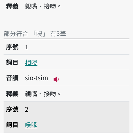
播放音讀tsim
釋義
親嘴、接吻。
部分符合 「唚」 有3筆
序號1相唚
序號
1
詞目
相唚
音讀
sio-tsim
播放音讀sio-tsim
釋義
親嘴、接吻。
序號2唚喙
序號
2
詞目
唚喙