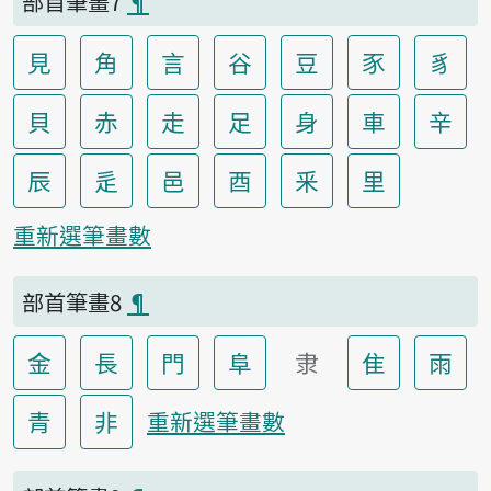
部首筆畫7
¶
見
角
言
谷
豆
豕
豸
貝
赤
走
足
身
車
辛
辰
辵
邑
酉
釆
里
重新選筆畫數
部首筆畫8
¶
金
長
門
阜
隶
隹
雨
青
非
重新選筆畫數