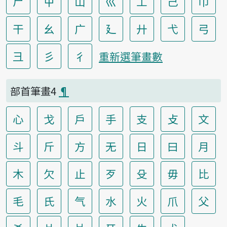
尸
屮
山
巛
工
己
巾
干
幺
广
廴
廾
弋
弓
彐
彡
彳
重新選筆畫數
部首筆畫4
¶
心
戈
戶
手
支
攴
文
斗
斤
方
无
日
曰
月
木
欠
止
歹
殳
毋
比
毛
氏
气
水
火
爪
父