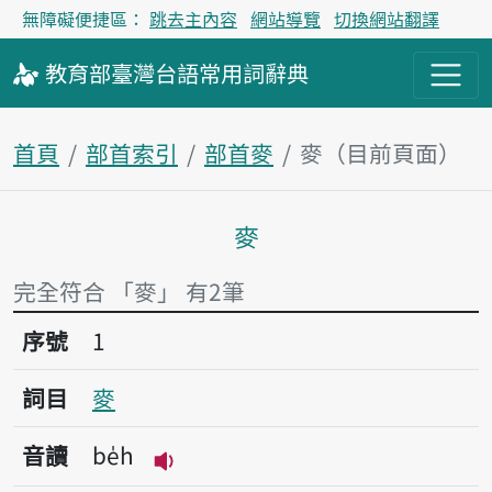
無障礙便捷區：
跳去主內容
網站導覽
切換網站翻譯
教育部
臺灣台語
常用詞
辭典
首頁
部首索引
部首麥
麥（目前頁面）
麥
主內容區塊
完全符合 「麥」 有2筆
序號1麥
序號
1
詞目
麥
音讀
be̍h