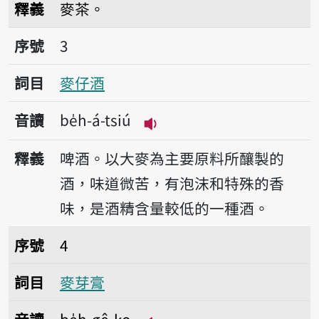
釋義
麥茶。
序號3麥仔酒
序號
3
詞目
麥仔酒
音讀
be̍h-á-tsiú
播放音讀be̍h-á-tsiú
釋義
啤酒。以大麥為主要原料所釀製的
酒，味道微苦，有泡沫和特殊的香
味，是酒精含量較低的一種酒。
序號4麥芽膏
序號
4
詞目
麥芽膏