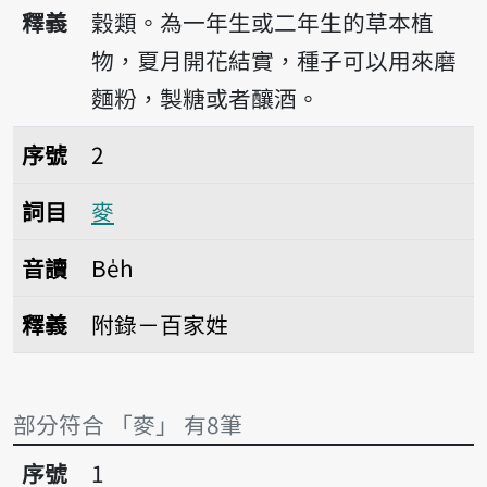
播放音讀be̍h
釋義
穀類。為一年生或二年生的草本植
物，夏月開花結實，種子可以用來磨
麵粉，製糖或者釀酒。
序號2麥
序號
2
詞目
麥
音讀
Be̍h
釋義
附錄－百家姓
部分符合 「麥」 有8筆
序號1麥仔
序號
1