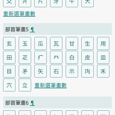
爻
爿
片
牙
牛
犬
重新選筆畫數
部首筆畫5
¶
玄
玉
瓜
瓦
甘
生
用
田
疋
疒
癶
白
皮
皿
目
矛
矢
石
示
禸
禾
穴
立
重新選筆畫數
部首筆畫6
¶