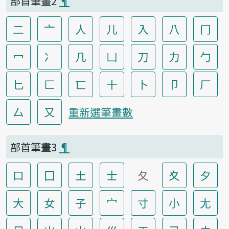
部首筆畫2
¶
二
亠
人
儿
入
八
冂
冖
冫
几
凵
刀
力
勹
匕
匚
匸
十
卜
卩
厂
厶
又
重新選筆畫數
部首筆畫3
¶
口
囗
土
士
夂
夊
夕
大
女
子
宀
寸
小
尢