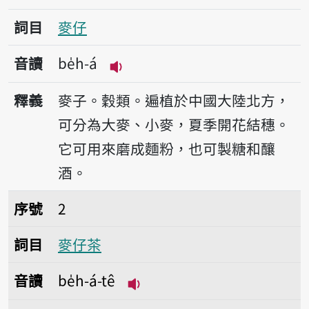
詞目
麥仔
音讀
be̍h-á
播放音讀be̍h-á
釋義
麥子。穀類。遍植於中國大陸北方，
可分為大麥、小麥，夏季開花結穗。
它可用來磨成麵粉，也可製糖和釀
酒。
序號2麥仔茶
序號
2
詞目
麥仔茶
音讀
be̍h-á-tê
播放音讀be̍h-á-tê