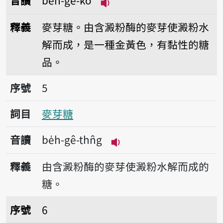
音讀
be̍h-gê-ko
播放音讀be̍h-gê-ko
釋義
麥芽糖。由含澱粉酶的麥芽使澱粉水
解而成，是一種金黃色，有黏性的糖
品。
序號5麥芽糖
序號
5
詞目
麥芽糖
音讀
be̍h-gê-thn̂g
播放音讀be̍h-gê-thn̂g
釋義
由含澱粉酶的麥芽使澱粉水解而成的
糖。
序號6麥片
序號
6