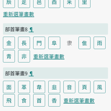
辰
辵
邑
酉
釆
里
重新選筆畫數
部首筆畫8
¶
金
長
門
阜
隶
隹
雨
青
非
重新選筆畫數
部首筆畫9
¶
面
革
韋
韭
音
頁
風
飛
食
首
香
重新選筆畫數