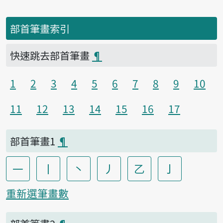
部首筆畫索引
快速跳去部首筆畫
¶
1
2
3
4
5
6
7
8
9
10
11
12
13
14
15
16
17
部首筆畫1
¶
一
丨
丶
丿
乙
亅
重新選筆畫數