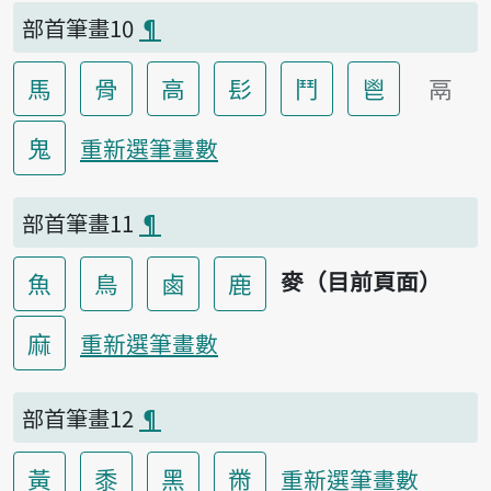
部首筆畫10
¶
馬
骨
高
髟
鬥
鬯
鬲
鬼
重新選筆畫數
部首筆畫11
¶
麥（目前頁面）
魚
鳥
鹵
鹿
麻
重新選筆畫數
部首筆畫12
¶
黃
黍
黑
黹
重新選筆畫數