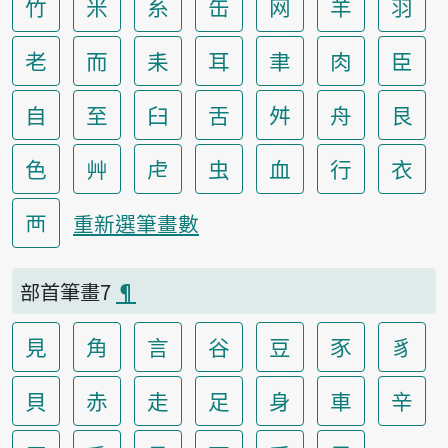
竹
米
糸
缶
网
羊
羽
老
而
耒
耳
聿
肉
臣
自
至
臼
舌
舛
舟
艮
色
艸
虍
虫
血
行
衣
襾
重新選筆畫數
部首筆畫7
¶
見
角
言
谷
豆
豕
豸
貝
赤
走
足
身
車
辛