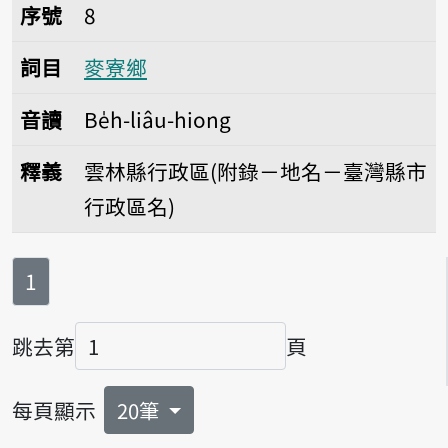
序號8麥寮鄉
序號
8
詞目
麥寮鄉
音讀
Be̍h-liâu-hiong
釋義
雲林縣行政區(附錄－地名－臺灣縣市
行政區名)
第
頁
1
跳去第
頁
頁碼
每頁顯示
20筆