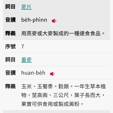
詞目
麥片
音讀
be̍h-phìnn
播放音讀be̍h-phìnn
釋義
用燕麥或大麥製成的一種速食食品。
序號7番麥
序號
7
詞目
番麥
音讀
huan-be̍h
播放音讀huan-be̍h
釋義
玉米、玉蜀黍。穀類。一年生草本植
物，莖高兩、三公尺，葉子長而大，
果實可供食用或製成澱粉。