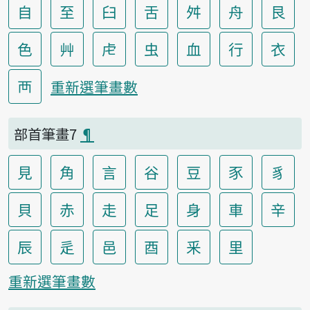
自
至
臼
舌
舛
舟
艮
色
艸
虍
虫
血
行
衣
襾
重新選筆畫數
部首筆畫7
¶
見
角
言
谷
豆
豕
豸
貝
赤
走
足
身
車
辛
辰
辵
邑
酉
釆
里
重新選筆畫數