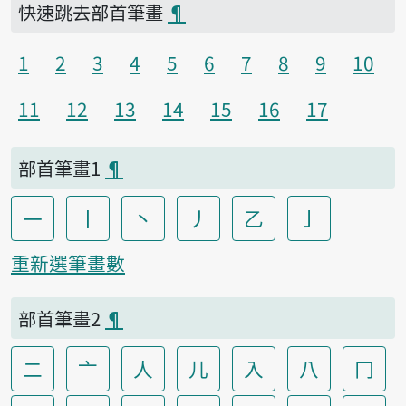
快速跳去部首筆畫
¶
1
2
3
4
5
6
7
8
9
10
11
12
13
14
15
16
17
部首筆畫1
¶
一
丨
丶
丿
乙
亅
重新選筆畫數
部首筆畫2
¶
二
亠
人
儿
入
八
冂