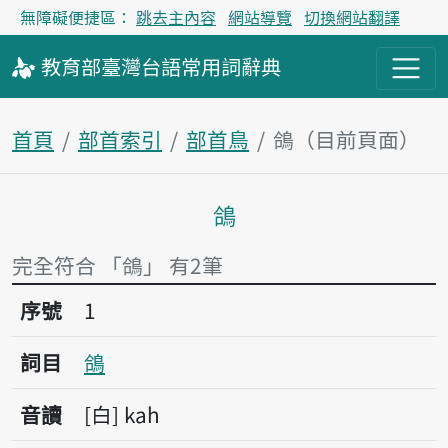
無障礙便捷區：
跳去主內容
網站導覽
切換網站翻譯
教育部
臺灣台語
常用詞
辭典
首頁
部首索引
部首鳥
鴿（目前頁面）
鴿
主內容區塊
完全符合 「鴿」 有2筆
序號1鴿
序號
1
詞目
鴿
音讀
白
kah