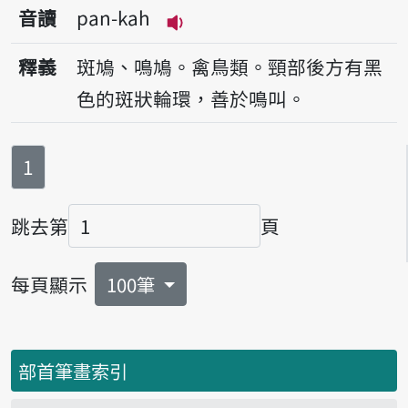
音讀
pan-kah
播放音讀pan-kah
釋義
斑鳩、鳴鳩。禽鳥類。頸部後方有黑
色的斑狀輪環，善於鳴叫。
第
頁
1
跳去第
頁
頁碼
每頁顯示
100筆
部首筆畫索引