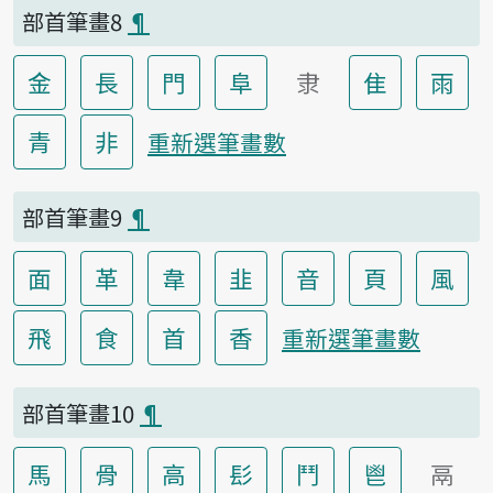
部首筆畫8
¶
金
長
門
阜
隶
隹
雨
青
非
重新選筆畫數
部首筆畫9
¶
面
革
韋
韭
音
頁
風
飛
食
首
香
重新選筆畫數
部首筆畫10
¶
馬
骨
高
髟
鬥
鬯
鬲