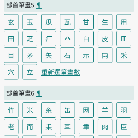
部首筆畫5
¶
玄
玉
瓜
瓦
甘
生
用
田
疋
疒
癶
白
皮
皿
目
矛
矢
石
示
禸
禾
穴
立
重新選筆畫數
部首筆畫6
¶
竹
米
糸
缶
网
羊
羽
老
而
耒
耳
聿
肉
臣