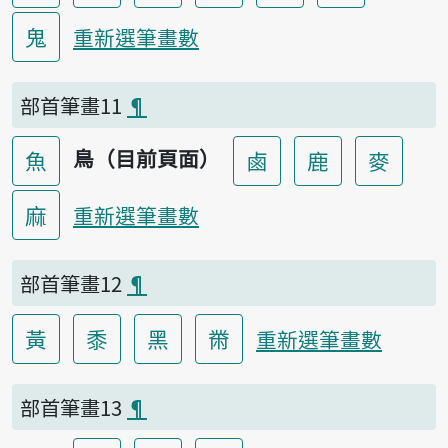
鬼
重新選筆畫數
部首筆畫11
¶
鳥（目前頁面）
魚
鹵
鹿
麥
麻
重新選筆畫數
部首筆畫12
¶
黃
黍
黑
黹
重新選筆畫數
部首筆畫13
¶