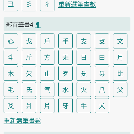
彐
彡
彳
重新選筆畫數
部首筆畫4
¶
心
戈
戶
手
支
攴
文
斗
斤
方
无
日
曰
月
木
欠
止
歹
殳
毋
比
毛
氏
气
水
火
爪
父
爻
爿
片
牙
牛
犬
重新選筆畫數