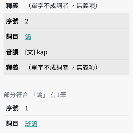
釋義
（單字不成詞者 ，無義項）
序號2鴿
序號
2
詞目
鴿
音讀
文
kap
釋義
（單字不成詞者 ，無義項）
部分符合 「鴿」 有1筆
序號1斑鴿
序號
1
詞目
斑鴿