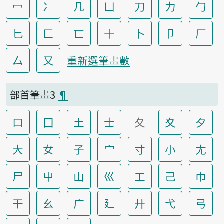
冖
冫
几
凵
刀
力
勹
匕
匚
匸
十
卜
卩
厂
厶
又
重新選筆畫數
部首筆畫3
¶
口
囗
土
士
夂
夊
夕
大
女
子
宀
寸
小
尢
尸
屮
山
巛
工
己
巾
干
幺
广
廴
廾
弋
弓