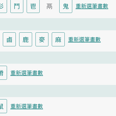
髟
鬥
鬯
鬲
鬼
重新選筆畫數
鹵
鹿
麥
麻
重新選筆畫數
黹
重新選筆畫數
鼠
重新選筆畫數