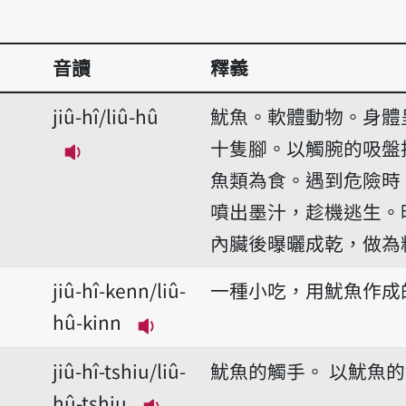
音讀
釋義
jiû-hî/liû-hû
魷魚。軟體動物。身體
十隻腳。以觸腕的吸盤
播放音讀jiû-hî/liû-hû
魚類為食。遇到危險時
噴出墨汁，趁機逃生。
內臟後曝曬成乾，做為
jiû-hî-kenn/liû-
一種小吃，用魷魚作成
hû-kinn
播放音讀jiû-hî-kenn/liû-hû-ki
jiû-hî-tshiu/liû-
魷魚的觸手。
以魷魚的
hû-tshiu