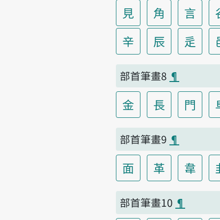
見
角
言
辛
辰
辵
部首筆畫8
¶
金
長
門
部首筆畫9
¶
面
革
韋
部首筆畫10
¶