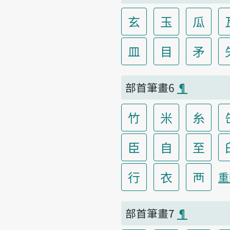
玄
玉
瓜
皿
目
矛
部首筆畫6
¶
竹
米
糸
臣
自
至
行
衣
襾
重
部首筆畫7
¶