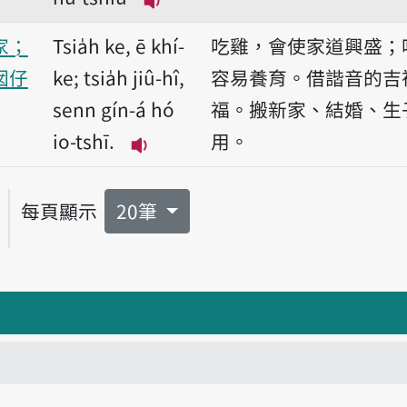
播放音讀jiû-hî-tshiu/liû-hû-t
家；
Tsia̍h ke, ē khí-
吃雞，會使家道興盛；
囡仔
ke; tsia̍h jiû-hî,
容易養育。借諧音的吉
senn gín-á hó
福。搬新家、結婚、生
io-tshī.
用。
播放音讀Tsia̍h ke, ē khí-ke; tsia̍h
每頁顯示
20筆