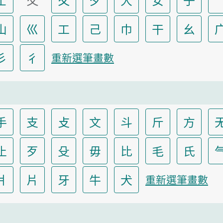
山
巛
工
己
巾
干
幺
彡
彳
重新選筆畫數
手
支
攴
文
斗
斤
方
止
歹
殳
毋
比
毛
氏
爿
片
牙
牛
犬
重新選筆畫數