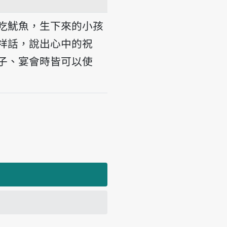
shiu
吃魷魚，生下來的小孩
祥話，說出心中的祝
子、宴會時皆可以使
 jiû-hî, senn gín-á hó io-tshī.