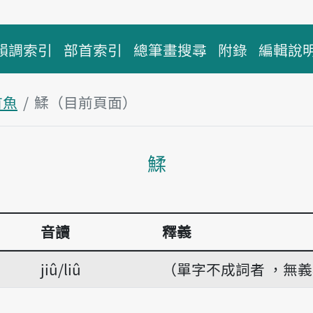
韻調索引
部首索引
總筆畫搜尋
附錄
編輯說
首魚
鰇（目前頁面）
主內容區塊
鰇
音讀
釋義
jiû/liû
（單字不成詞者 ，無