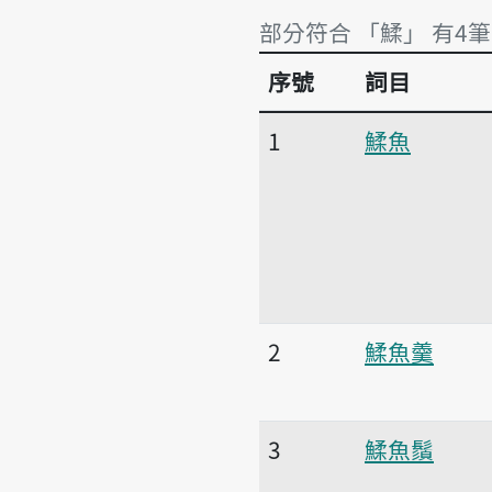
部分符合 「鰇」 有4筆
序號
詞目
部分符合 「鰇」 有4筆
1
鰇魚
2
鰇魚羹
3
鰇魚鬚