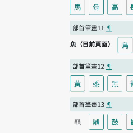
馬
骨
高
部首筆畫11
¶
魚（目前頁面）
鳥
部首筆畫12
¶
黃
黍
黑
部首筆畫13
¶
黽
鼎
鼓