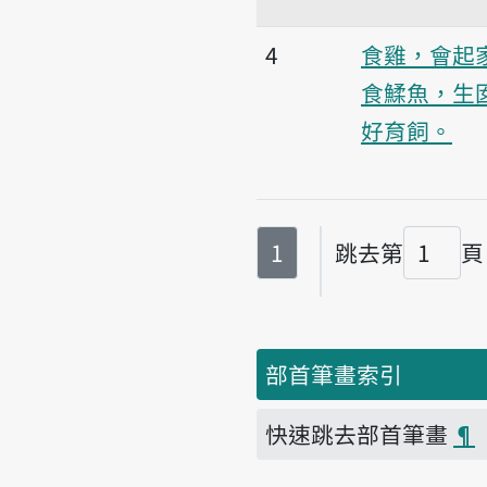
4
食雞，會起
食鰇魚，生
好育飼。
第
頁
1
跳去第
頁
頁碼
部首筆畫索引
快速跳去部首筆畫
¶