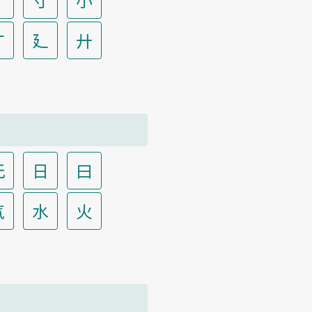
广
廴
廾
无
日
曰
气
水
火