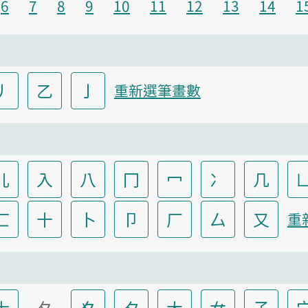
6
7
8
9
10
11
12
13
14
1
丿
乙
亅
重新選筆畫數
儿
入
八
冂
冖
冫
几
匸
十
卜
卩
厂
厶
又
重
士
夂
夊
夕
大
女
子