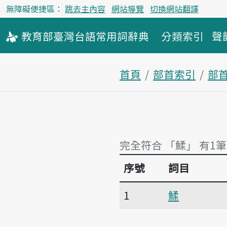
無障礙便捷區：
跳去主內容
網站導覽
切換網站翻譯
教育部
臺灣台語
常用詞
辭典
分類索引
聲
首頁
部首索引
部
完全符合 「鰇」 有1筆
序號
詞目
完全符合 「鰇」 有1筆
1
鰇