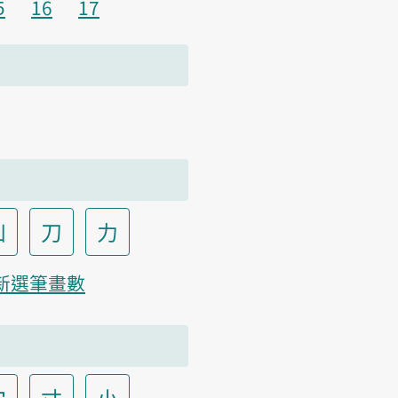
5
16
17
凵
刀
力
新選筆畫數
宀
寸
小