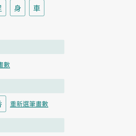
足
身
車
畫數
香
重新選筆畫數