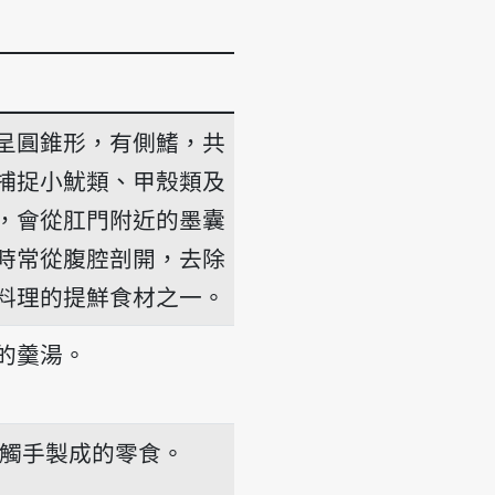
呈圓錐形，有側鰭，共
捕捉小魷類、甲殼類及
，會從肛門附近的墨囊
時常從腹腔剖開，去除
料理的提鮮食材之一。
的羹湯。
nn
觸手製成的零食。