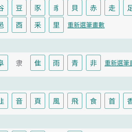
谷
豆
豕
豸
貝
赤
走
邑
酉
釆
里
重新選筆畫數
阜
隶
隹
雨
青
非
重新選筆
韭
音
頁
風
飛
食
首