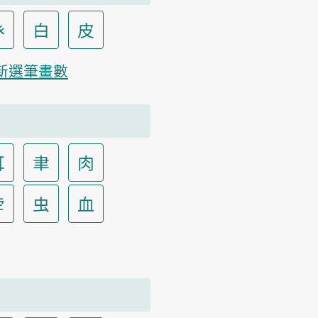
癶
白
皮
新選筆畫數
耳
聿
肉
虍
虫
血