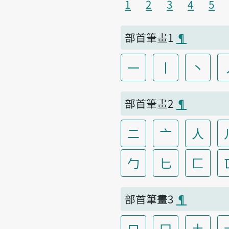
1
2
3
4
5
部首筆畫1
¶
一
丨
丶
部首筆畫2
¶
二
亠
人
勹
匕
匚
部首筆畫3
¶
口
囗
土