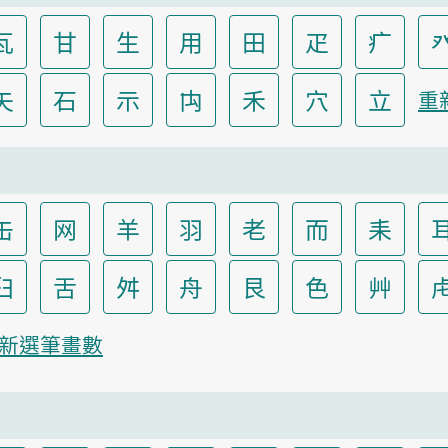
瓦
甘
生
用
田
疋
疒
矢
石
示
禸
禾
穴
立
重
缶
网
羊
羽
老
而
耒
臼
舌
舛
舟
艮
色
艸
新選筆畫數