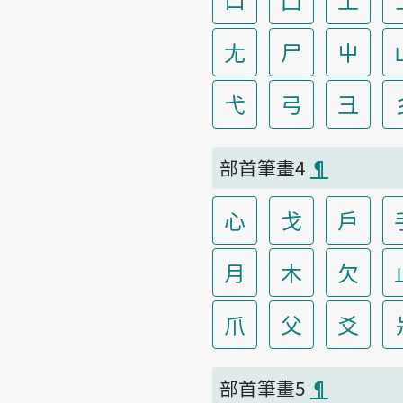
尢
尸
屮
弋
弓
彐
部首筆畫4
¶
心
戈
戶
月
木
欠
爪
父
爻
部首筆畫5
¶