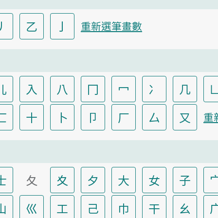
丿
乙
亅
重新選筆畫數
儿
入
八
冂
冖
冫
几
匸
十
卜
卩
厂
厶
又
重
士
夂
夊
夕
大
女
子
山
巛
工
己
巾
干
幺