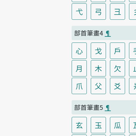
弋
弓
彐
部首筆畫4
¶
心
戈
戶
月
木
欠
爪
父
爻
部首筆畫5
¶
玄
玉
瓜