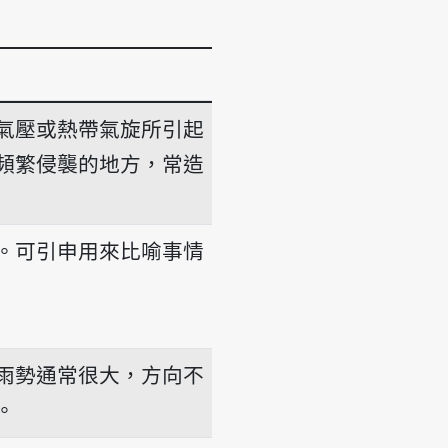
氣壓或熱帶氣旋所引起
頻繁侵襲的地方，常造
。可引申用來比喻事情
-bé
雨勢通常很大，方向不
。