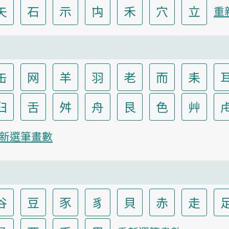
矢
石
示
禸
禾
穴
立
重
缶
网
羊
羽
老
而
耒
臼
舌
舛
舟
艮
色
艸
新選筆畫數
谷
豆
豕
豸
貝
赤
走