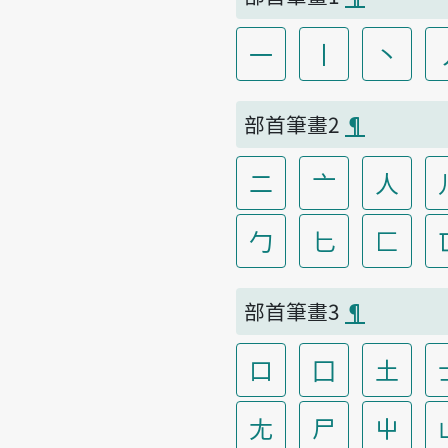
一
丨
丶
部首筆畫2
¶
二
亠
人
勹
匕
匚
部首筆畫3
¶
口
囗
土
尢
尸
屮