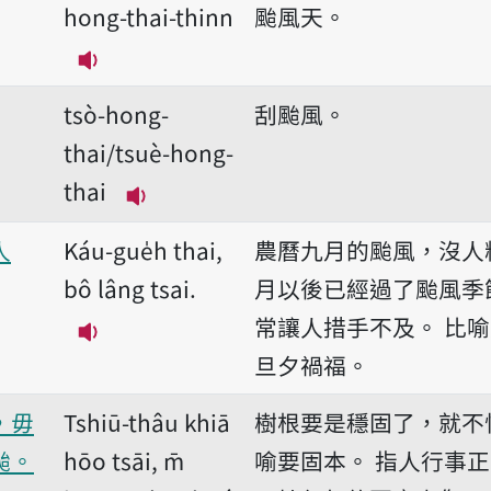
hong-thai-thinn
颱風天。
播放音讀hong-thai-thinn
tsò-hong-
刮颱風。
thai/tsuè-hong-
thai
播放音讀tsò-hong-thai/tsuè-hong
人
Káu-gue̍h thai,
農曆九月的颱風，沒人
bô lâng tsai.
月以後已經過了颱風季
常讓人措手不及。
比喻
播放音讀Káu-gue̍h thai, bô lâng tsai.
旦夕禍福。
，毋
Tshiū-thâu khiā
樹根要是穩固了，就不
颱。
hōo tsāi, m̄
喻要固本。
指人行事正