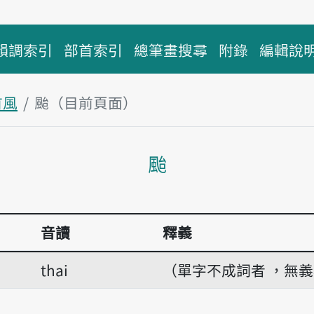
韻調索引
部首索引
總筆畫搜尋
附錄
編輯說
首風
颱（目前頁面）
主內容區塊
颱
音讀
釋義
thai
（單字不成詞者 ，無