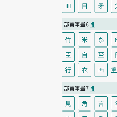
皿
目
矛
部首筆畫6
¶
竹
米
糸
臣
自
至
行
衣
襾
重
部首筆畫7
¶
見
角
言