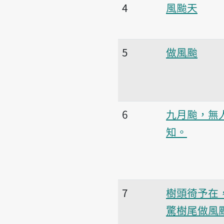
4
風颱天
5
做風颱
6
九月颱，無
知。
7
樹頭徛予在
驚樹尾做風