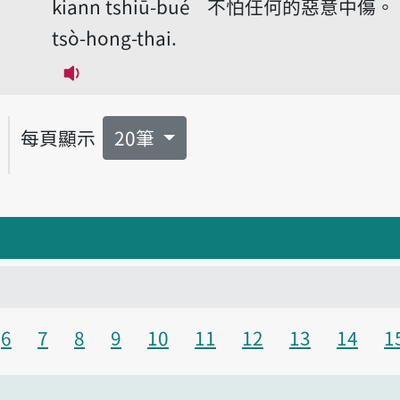
kiann tshiū-bué
不怕任何的惡意中傷。
tsò-hong-thai.
播放音讀Tshiū-thâu khiā hōo tsāi, m̄ ki
每頁顯示
20筆
6
7
8
9
10
11
12
13
14
1