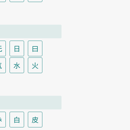
无
日
曰
气
水
火
癶
白
皮