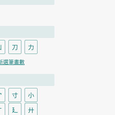
凵
刀
力
新選筆畫數
宀
寸
小
广
廴
廾