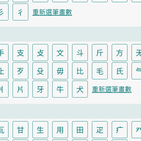
彡
彳
重新選筆畫數
手
支
攴
文
斗
斤
方
止
歹
殳
毋
比
毛
氏
爿
片
牙
牛
犬
重新選筆畫數
瓦
甘
生
用
田
疋
疒