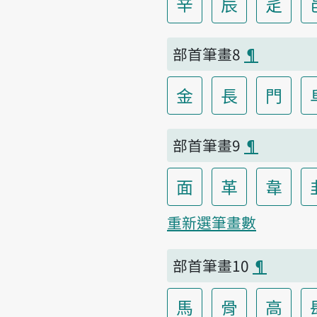
辛
辰
辵
部首筆畫8
¶
金
長
門
部首筆畫9
¶
面
革
韋
重新選筆畫數
部首筆畫10
¶
馬
骨
高