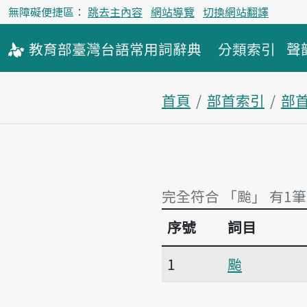
無障礙便捷區：
跳去主內容
網站導覽
切換網站翻譯
教育部
臺灣台語
常用詞
辭典
分類索引
聲
首頁
部首索引
部
完全符合 「颱」 有1筆
序號
詞目
完全符合 「颱」 有1筆
1
颱