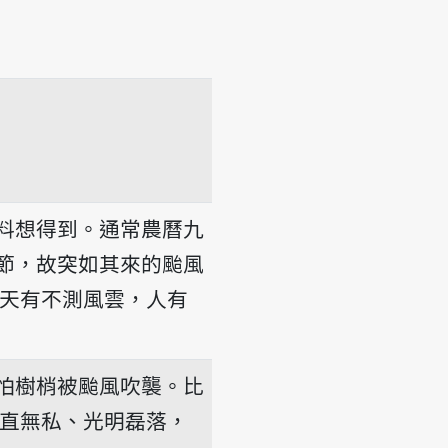
-thai
料想得到。通常農曆九
節，故突如其來的颱風
天有不測風雲，人有
怕樹梢被颱風吹襲。比
直無私、光明磊落，