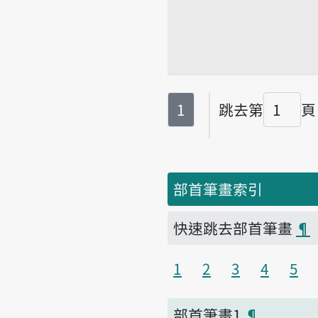
第
頁
1
跳去第
頁
頁碼
部首筆畫索引
快速跳去部首筆畫
¶
1
2
3
4
5
部首筆畫1
¶