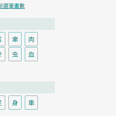
新選筆畫數
耳
聿
肉
虍
虫
血
足
身
車