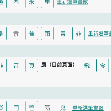
邑
酉
釆
里
重新選筆畫數
阜
隶
隹
雨
青
非
重新選筆
風（目前頁面）
韭
音
頁
飛
食
髟
鬥
鬯
鬲
鬼
重新選筆畫數