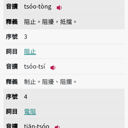
音讀
tsóo-tòng
播放音讀tsóo-tòng
釋義
阻止。阻擾，抵擋。
序號3阻止
序號
3
詞目
阻止
音讀
tsóo-tsí
播放音讀tsóo-tsí
釋義
制止。阻擾、阻攔。
序號4電阻
序號
4
詞目
電阻
音讀
tiān-tsóo