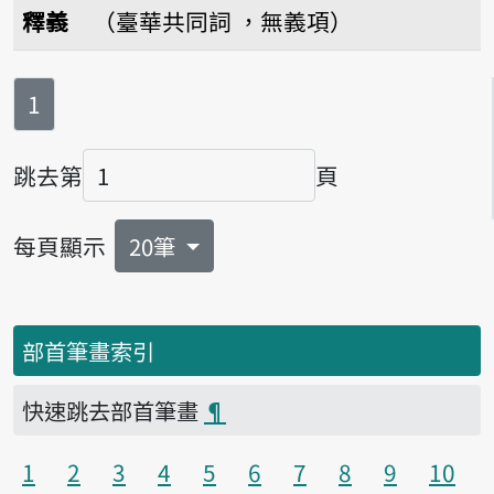
釋義
（臺華共同詞 ，無義項）
第
頁
1
跳去第
頁
頁碼
每頁顯示
20筆
部首筆畫索引
快速跳去部首筆畫
¶
1
2
3
4
5
6
7
8
9
10