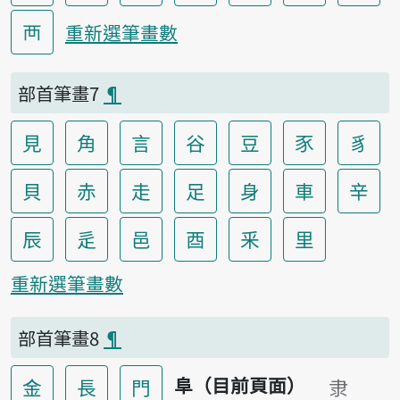
襾
重新選筆畫數
部首筆畫7
¶
見
角
言
谷
豆
豕
豸
貝
赤
走
足
身
車
辛
辰
辵
邑
酉
釆
里
重新選筆畫數
部首筆畫8
¶
阜（目前頁面）
金
長
門
隶