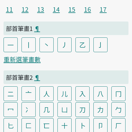
11
12
13
14
15
16
17
部首筆畫1
¶
一
丨
丶
丿
乙
亅
重新選筆畫數
部首筆畫2
¶
二
亠
人
儿
入
八
冂
冖
冫
几
凵
刀
力
勹
匕
匚
匸
十
卜
卩
厂