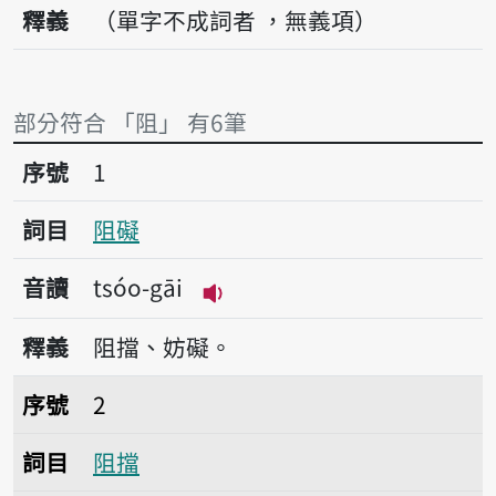
釋義
（單字不成詞者 ，無義項）
部分符合 「阻」 有6筆
序號1阻礙
序號
1
詞目
阻礙
音讀
tsóo-gāi
播放音讀tsóo-gāi
釋義
阻擋、妨礙。
序號2阻擋
序號
2
詞目
阻擋