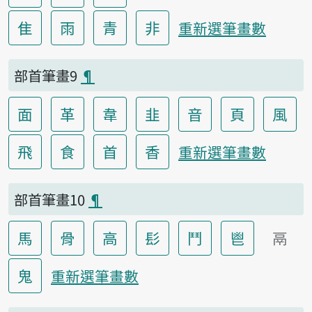
隹
雨
青
非
重新選筆畫數
部首筆畫9
¶
面
革
韋
韭
音
頁
風
飛
食
首
香
重新選筆畫數
部首筆畫10
¶
馬
骨
高
髟
鬥
鬯
鬲
鬼
重新選筆畫數