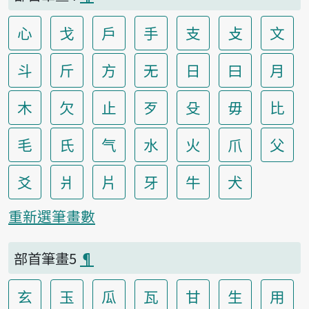
心
戈
戶
手
支
攴
文
斗
斤
方
无
日
曰
月
木
欠
止
歹
殳
毋
比
毛
氏
气
水
火
爪
父
爻
爿
片
牙
牛
犬
重新選筆畫數
部首筆畫5
¶
玄
玉
瓜
瓦
甘
生
用