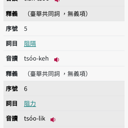
播放音讀tiān-tsóo
釋義
（臺華共同詞 ，無義項）
序號5阻隔
序號
5
詞目
阻隔
音讀
tsóo-keh
播放音讀tsóo-keh
釋義
（臺華共同詞 ，無義項）
序號6阻力
序號
6
詞目
阻力
音讀
tsóo-li̍k
播放音讀tsóo-li̍k