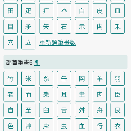
田
疋
疒
癶
白
皮
皿
目
矛
矢
石
示
禸
禾
穴
立
重新選筆畫數
部首筆畫6
¶
竹
米
糸
缶
网
羊
羽
老
而
耒
耳
聿
肉
臣
自
至
臼
舌
舛
舟
艮
色
艸
虍
虫
血
行
衣