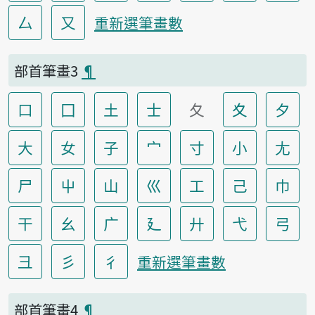
厶
又
重新選筆畫數
部首筆畫3
¶
口
囗
土
士
夂
夊
夕
大
女
子
宀
寸
小
尢
尸
屮
山
巛
工
己
巾
干
幺
广
廴
廾
弋
弓
彐
彡
彳
重新選筆畫數
部首筆畫4
¶