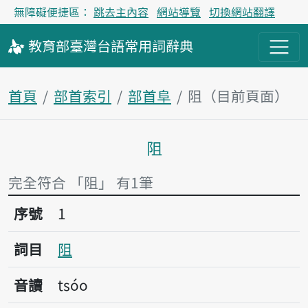
無障礙便捷區：
跳去主內容
網站導覽
切換網站翻譯
教育部
臺灣台語
常用詞
辭典
首頁
部首索引
部首阜
阻（目前頁面）
阻
主內容區塊
完全符合 「阻」 有1筆
序號1阻
序號
1
詞目
阻
音讀
tsóo