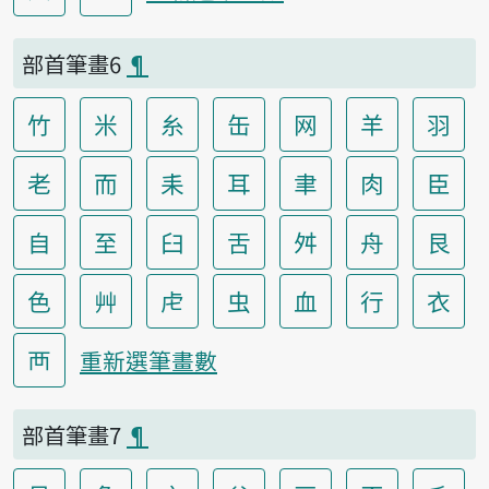
部首筆畫6
¶
竹
米
糸
缶
网
羊
羽
老
而
耒
耳
聿
肉
臣
自
至
臼
舌
舛
舟
艮
色
艸
虍
虫
血
行
衣
襾
重新選筆畫數
部首筆畫7
¶