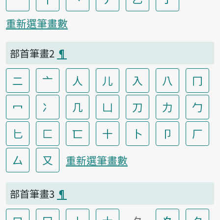
重新選筆畫數
部首筆畫2
¶
二
亠
人
儿
入
八
冂
冖
冫
几
凵
刀
力
勹
匕
匚
匸
十
卜
卩
厂
厶
又
重新選筆畫數
部首筆畫3
¶