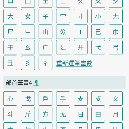
口
囗
土
士
夂
夊
夕
大
女
子
宀
寸
小
尢
尸
屮
山
巛
工
己
巾
干
幺
广
廴
廾
弋
弓
彐
彡
彳
重新選筆畫數
部首筆畫4
¶
心
戈
戶
手
支
攴
文
斗
斤
方
无
日
曰
月