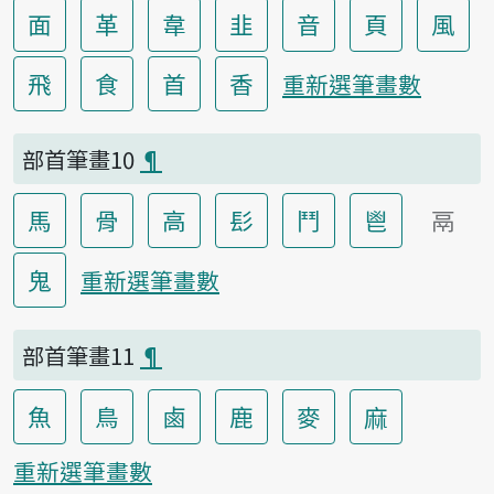
面
革
韋
韭
音
頁
風
飛
食
首
香
重新選筆畫數
部首筆畫10
¶
馬
骨
高
髟
鬥
鬯
鬲
鬼
重新選筆畫數
部首筆畫11
¶
魚
鳥
鹵
鹿
麥
麻
重新選筆畫數