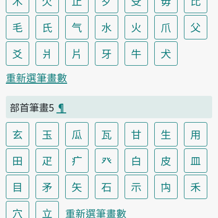
木
欠
止
歹
殳
毋
比
毛
氏
气
水
火
爪
父
爻
爿
片
牙
牛
犬
重新選筆畫數
部首筆畫5
¶
玄
玉
瓜
瓦
甘
生
用
田
疋
疒
癶
白
皮
皿
目
矛
矢
石
示
禸
禾
穴
立
重新選筆畫數