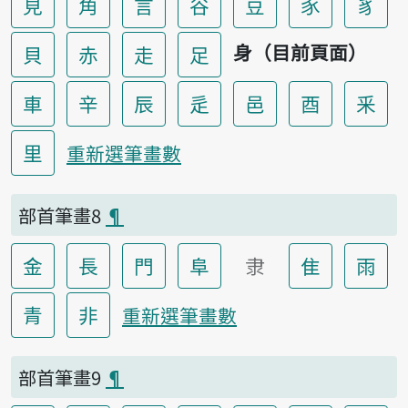
見
角
言
谷
豆
豕
豸
身（目前頁面）
貝
赤
走
足
車
辛
辰
辵
邑
酉
釆
里
重新選筆畫數
部首筆畫8
¶
金
長
門
阜
隶
隹
雨
青
非
重新選筆畫數
部首筆畫9
¶