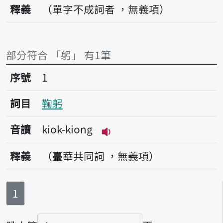
釋義
（單字不成詞者 ，無義項）
部分符合 「躬」 有1筆
序號1鞠躬
序號
1
詞目
鞠躬
音讀
kiok-kiong
播放音讀kiok-kiong
釋義
（臺華共同詞 ，無義項）
第
頁
1