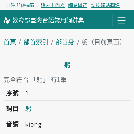
無障礙便捷區：
跳去主內容
網站導覽
切換網站翻譯
教育部
臺灣台語
常用詞
辭典
首頁
部首索引
部首身
躬（目前頁面）
躬
主內容區塊
完全符合 「躬」 有1筆
序號1躬
序號
1
詞目
躬
音讀
kiong