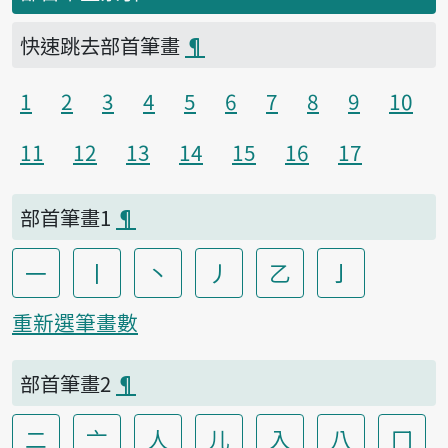
快速跳去部首筆畫
¶
1
2
3
4
5
6
7
8
9
10
11
12
13
14
15
16
17
部首筆畫1
¶
一
丨
丶
丿
乙
亅
重新選筆畫數
部首筆畫2
¶
二
亠
人
儿
入
八
冂