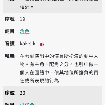
相近。
序號19角色
序號
19
詞目
角色
音讀
kak-sik
播放音讀kak-sik
釋義
在戲劇演出中的演員所扮演的劇中人
物。有主角、配角之分。也引申做一
個人在團體中，依其地位所擔負的責
任或所表現的行為。
序號20柑仔色
序號
20
詞目
柑仔色