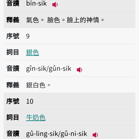
音讀
bīn-sik
播放音讀bīn-sik
釋義
氣色。
臉色。臉上的神情。
序號9銀色
序號
9
詞目
銀色
音讀
gîn-sik/gûn-sik
播放音讀gîn-sik/gûn-
釋義
銀白色。
序號10牛奶色
序號
10
詞目
牛奶色
音讀
gû-ling-sik/gû-ni-sik