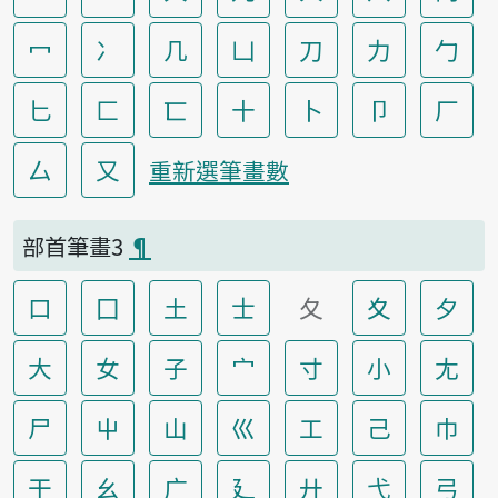
冖
冫
几
凵
刀
力
勹
匕
匚
匸
十
卜
卩
厂
厶
又
重新選筆畫數
部首筆畫3
¶
口
囗
土
士
夂
夊
夕
大
女
子
宀
寸
小
尢
尸
屮
山
巛
工
己
巾
干
幺
广
廴
廾
弋
弓