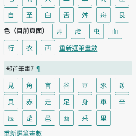
自
至
臼
舌
舛
舟
艮
色（目前頁面）
艸
虍
虫
血
行
衣
襾
重新選筆畫數
部首筆畫7
¶
見
角
言
谷
豆
豕
豸
貝
赤
走
足
身
車
辛
辰
辵
邑
酉
釆
里
重新選筆畫數