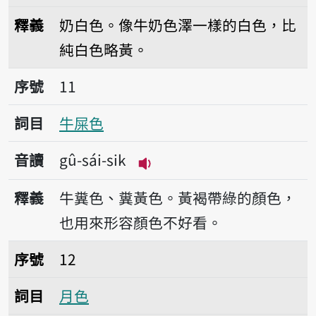
播放音讀gû-ling-s
釋義
奶白色。像牛奶色澤一樣的白色，比
純白色略黃。
序號11牛屎色
序號
11
詞目
牛屎色
音讀
gû-sái-sik
播放音讀gû-sái-sik
釋義
牛糞色、糞黃色。黃褐帶綠的顏色，
也用來形容顏色不好看。
序號12月色
序號
12
詞目
月色