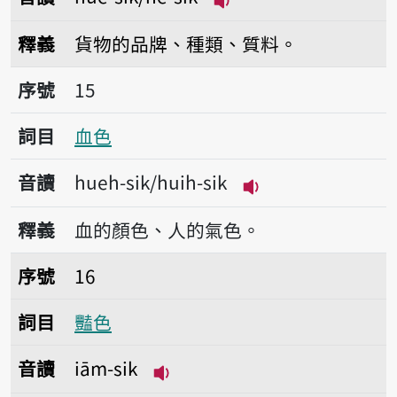
播放音讀huè-sik/hè-s
釋義
貨物的品牌、種類、質料。
序號15血色
序號
15
詞目
血色
音讀
hueh-sik/huih-sik
播放音讀hueh-sik/h
釋義
血的顏色、人的氣色。
序號16豔色
序號
16
詞目
豔色
音讀
iām-sik