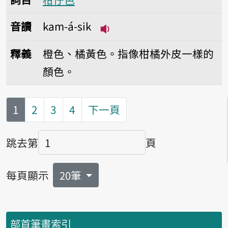
音讀
kam-á-sik
播放音讀kam-á-sik
釋義
橙色、橘黃色。指像柑橘外皮一樣的
顏色。
第
頁
1
2
3
4
下一頁
跳去第
頁
頁碼
每頁顯示
20筆
部首筆畫索引