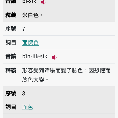
音讀
bí-sik
播放音讀bí-sik
釋義
米白色。
序號7面慄色
序號
7
詞目
面慄色
音讀
bīn-lik-sik
播放音讀bīn-lik-sik
釋義
形容受到驚嚇而變了臉色，因恐懼而
臉色大變。
序號8面色
序號
8
詞目
面色