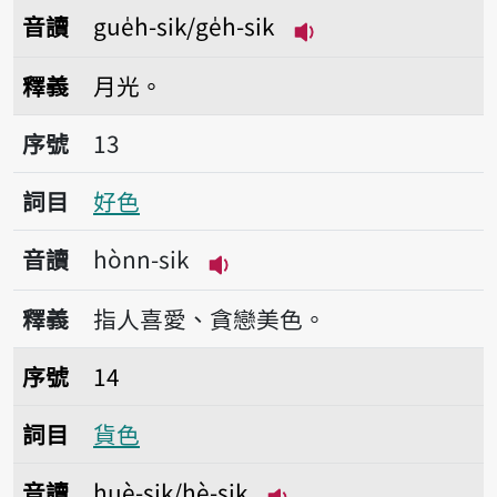
音讀
gue̍h-sik/ge̍h-sik
播放音讀gue̍h-sik/ge
釋義
月光。
序號13好色
序號
13
詞目
好色
音讀
hònn-sik
播放音讀hònn-sik
釋義
指人喜愛、貪戀美色。
序號14貨色
序號
14
詞目
貨色
音讀
huè-sik/hè-sik