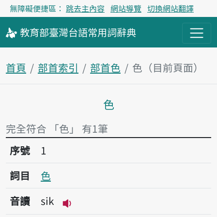
無障礙便捷區：
跳去主內容
網站導覽
切換網站翻譯
教育部
臺灣台語
常用詞
辭典
首頁
部首索引
部首色
色（目前頁面）
色
主內容區塊
完全符合 「色」 有1筆
序號1色
序號
1
詞目
色
音讀
sik