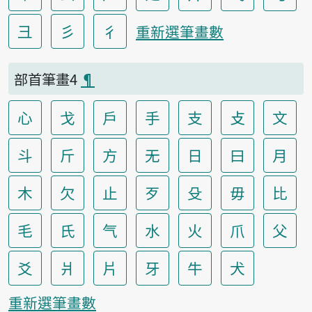
彐
彡
彳
重新選筆畫數
部首筆畫4
¶
心
戈
戶
手
支
攴
文
斗
斤
方
无
日
曰
月
木
欠
止
歹
殳
毋
比
毛
氏
气
水
火
爪
父
爻
爿
片
牙
牛
犬
重新選筆畫數