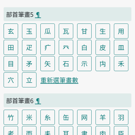
部首筆畫5
¶
玄
玉
瓜
瓦
甘
生
用
田
疋
疒
癶
白
皮
皿
目
矛
矢
石
示
禸
禾
穴
立
重新選筆畫數
部首筆畫6
¶
竹
米
糸
缶
网
羊
羽
老
而
耒
耳
聿
肉
臣