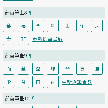
部首筆畫8
¶
金
長
門
阜
隶
隹
雨
青
非
重新選筆畫數
部首筆畫9
¶
面
革
韋
韭
音
頁
風
飛
食
首
香
重新選筆畫數
部首筆畫10
¶