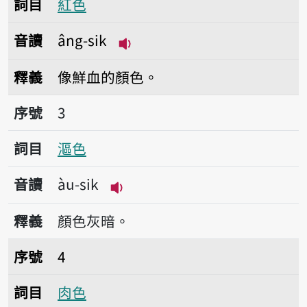
詞目
紅色
音讀
âng-sik
播放音讀âng-sik
釋義
像鮮血的顏色。
序號3漚色
序號
3
詞目
漚色
音讀
àu-sik
播放音讀àu-sik
釋義
顏色灰暗。
序號4肉色
序號
4
詞目
肉色