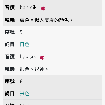
音讀
bah-sik
播放音讀bah-sik
釋義
膚色。似人皮膚的顏色。
序號5目色
序號
5
詞目
目色
音讀
ba̍k-sik
播放音讀ba̍k-sik
釋義
眼色、眼神。
序號6米色
序號
6
詞目
米色