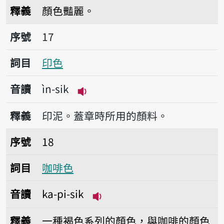
播放音讀iām-sik
釋義
顏色豔麗。
序號17印色
序號
17
詞目
印色
音讀
ìn-sik
播放音讀ìn-sik
釋義
印泥。蓋章時所用的顏料。
序號18咖啡色
序號
18
詞目
咖啡色
音讀
ka-pi-sik
播放音讀ka-pi-sik
釋義
一種褐色系列的顏色，與咖啡的顏色