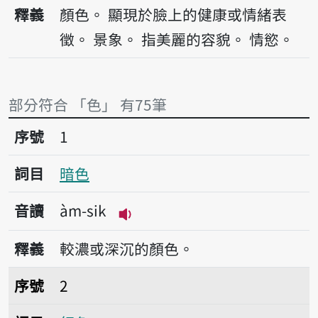
播放音讀sik
釋義
顏色。
顯現於臉上的健康或情緒表
徵。
景象。
指美麗的容貌。
情慾。
部分符合 「色」 有75筆
序號1暗色
序號
1
詞目
暗色
音讀
àm-sik
播放音讀àm-sik
釋義
較濃或深沉的顏色。
序號2紅色
序號
2