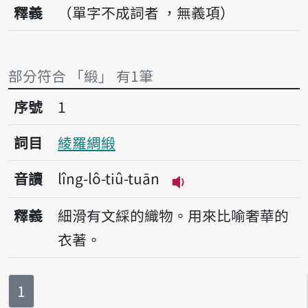
釋義
（單字不成詞者 ，無義項）
部分符合 「緞」 有1筆
序號1綾羅綢緞
序號
1
詞目
綾羅綢緞
音讀
lîng-lô-tiû-tuān
播放音讀lîng-lô-tiû-
釋義
細滑有文綵的織物。用來比喻奢華的
衣著。
第
頁
1