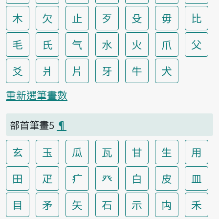
木
欠
止
歹
殳
毋
比
毛
氏
气
水
火
爪
父
爻
爿
片
牙
牛
犬
重新選筆畫數
部首筆畫5
¶
玄
玉
瓜
瓦
甘
生
用
田
疋
疒
癶
白
皮
皿
目
矛
矢
石
示
禸
禾