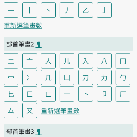
一
丨
丶
丿
乙
亅
重新選筆畫數
部首筆畫2
¶
二
亠
人
儿
入
八
冂
冖
冫
几
凵
刀
力
勹
匕
匚
匸
十
卜
卩
厂
厶
又
重新選筆畫數
部首筆畫3
¶