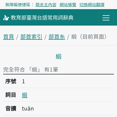
無障礙便捷區：
跳去主內容
網站導覽
切換網站翻譯
教育部
臺灣台語
常用詞
辭典
首頁
部首索引
部首糸
緞（目前頁面）
緞
主內容區塊
完全符合 「緞」 有1筆
序號1緞
序號
1
詞目
緞
音讀
tuān