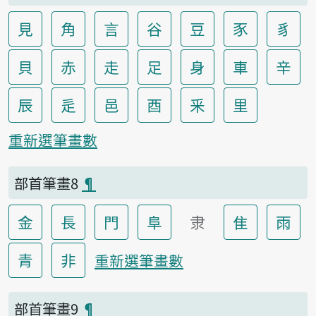
見
角
言
谷
豆
豕
豸
貝
赤
走
足
身
車
辛
辰
辵
邑
酉
釆
里
重新選筆畫數
部首筆畫8
¶
金
長
門
阜
隶
隹
雨
青
非
重新選筆畫數
部首筆畫9
¶