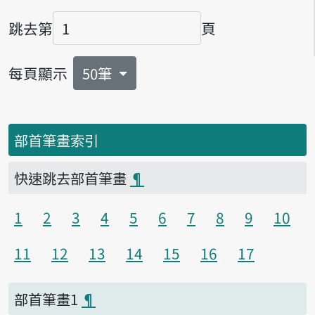
跳去第
頁
頁碼
每頁顯示
50筆
部首筆畫索引
快速跳去部首筆畫
¶
1
2
3
4
5
6
7
8
9
10
11
12
13
14
15
16
17
部首筆畫1
¶