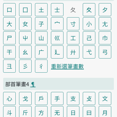
口
囗
土
士
夂
夊
夕
大
女
子
宀
寸
小
尢
尸
屮
山
巛
工
己
巾
干
幺
广
廴
廾
弋
弓
彐
彡
彳
重新選筆畫數
部首筆畫4
¶
心
戈
戶
手
支
攴
文
斗
斤
方
无
日
曰
月