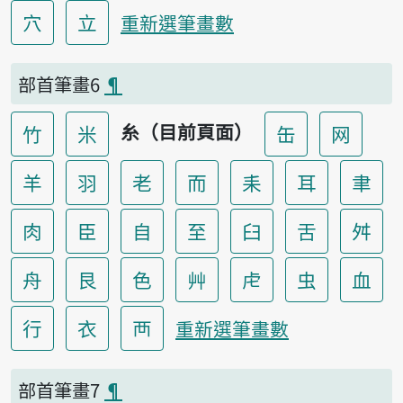
穴
立
重新選筆畫數
部首筆畫6
¶
糸（目前頁面）
竹
米
缶
网
羊
羽
老
而
耒
耳
聿
肉
臣
自
至
臼
舌
舛
舟
艮
色
艸
虍
虫
血
行
衣
襾
重新選筆畫數
部首筆畫7
¶