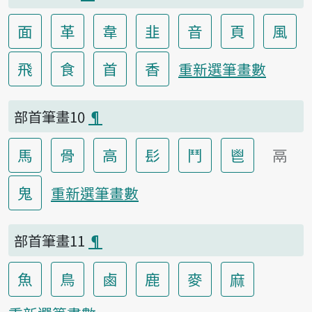
面
革
韋
韭
音
頁
風
飛
食
首
香
重新選筆畫數
部首筆畫10
¶
馬
骨
高
髟
鬥
鬯
鬲
鬼
重新選筆畫數
部首筆畫11
¶
魚
鳥
鹵
鹿
麥
麻