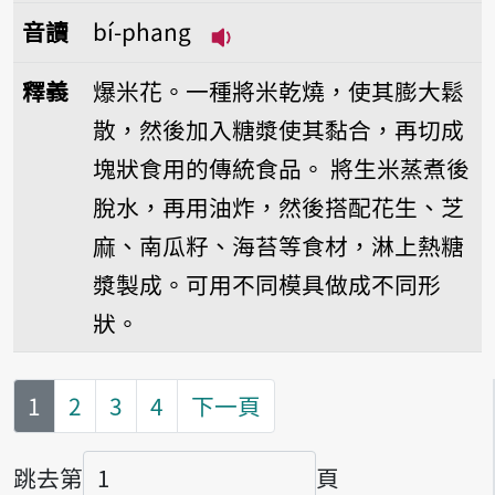
音讀
bí-phang
播放音讀bí-phang
釋義
爆米花。一種將米乾燒，使其膨大鬆
散，然後加入糖漿使其黏合，再切成
塊狀食用的傳統食品。
將生米蒸煮後
脫水，再用油炸，然後搭配花生、芝
麻、南瓜籽、海苔等食材，淋上熱糖
漿製成。可用不同模具做成不同形
狀。
第
頁
1
2
3
4
下一頁
跳去第
頁
頁碼