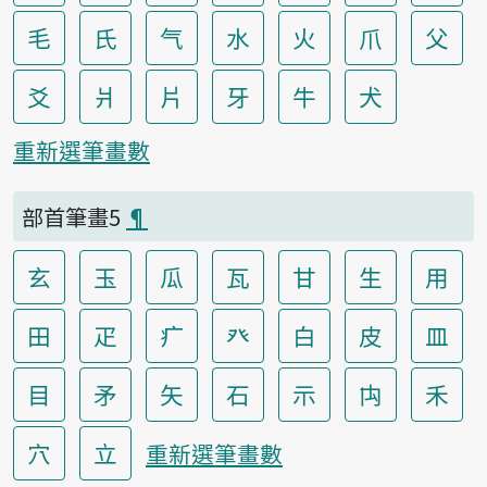
毛
氏
气
水
火
爪
父
爻
爿
片
牙
牛
犬
重新選筆畫數
部首筆畫5
¶
玄
玉
瓜
瓦
甘
生
用
田
疋
疒
癶
白
皮
皿
目
矛
矢
石
示
禸
禾
穴
立
重新選筆畫數