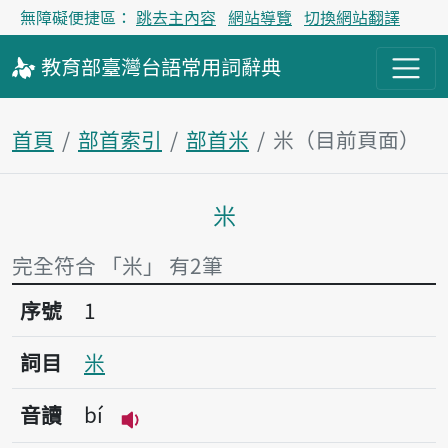
無障礙便捷區：
跳去主內容
網站導覽
切換網站翻譯
教育部
臺灣台語
常用詞
辭典
首頁
部首索引
部首米
米（目前頁面）
米
主內容區塊
完全符合 「米」 有2筆
序號1米
序號
1
詞目
米
音讀
bí