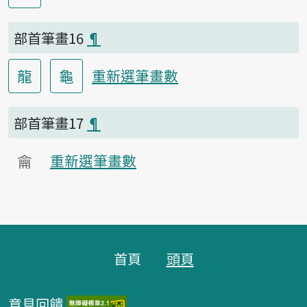
部首筆畫16
¶
龍
龜
重新選筆畫數
部首筆畫17
¶
龠
重新選筆畫數
頁腳區塊
首頁
頭頁
意見回饋