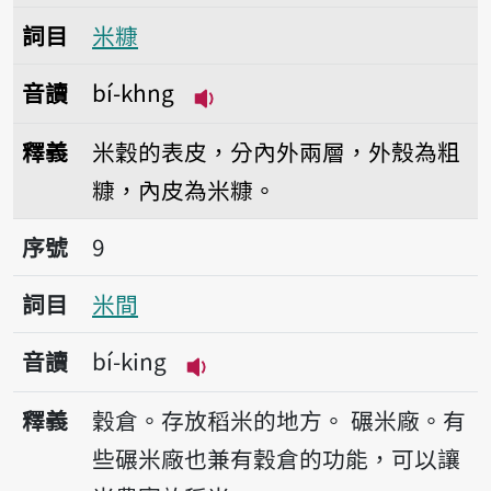
詞目
米糠
音讀
bí-khng
播放音讀bí-khng
釋義
米穀的表皮，分內外兩層，外殼為粗
糠，內皮為米糠。
序號9米間
序號
9
詞目
米間
音讀
bí-king
播放音讀bí-king
釋義
穀倉。存放稻米的地方。
碾米廠。有
些碾米廠也兼有穀倉的功能，可以讓