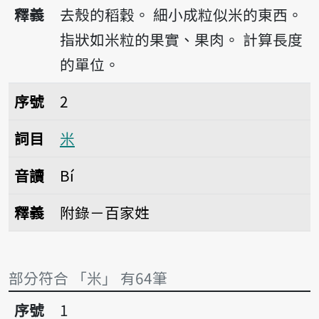
播放音讀bí
釋義
去殼的稻穀。
細小成粒似米的東西。
指狀如米粒的果實、果肉。
計算長度
的單位。
序號2米
序號
2
詞目
米
音讀
Bí
釋義
附錄－百家姓
部分符合 「米」 有64筆
序號1米仔麩
序號
1