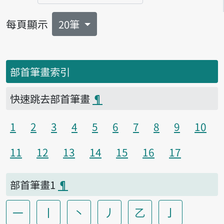
每頁顯示
20筆
部首筆畫索引
快速跳去部首筆畫
¶
1
2
3
4
5
6
7
8
9
10
11
12
13
14
15
16
17
部首筆畫1
¶
一
丨
丶
丿
乙
亅