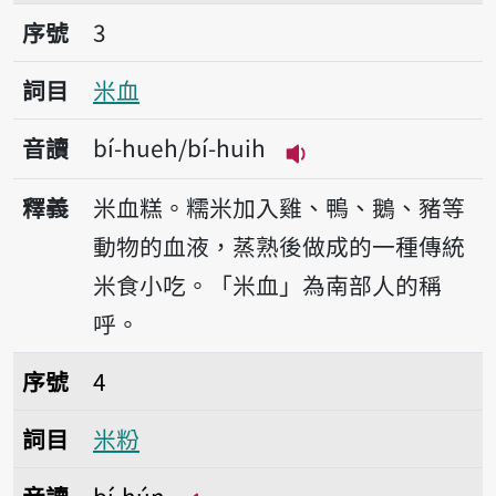
序號3米血
序號
3
詞目
米血
音讀
bí-hueh/bí-huih
播放音讀bí-hueh/bí-
釋義
米血糕。糯米加入雞、鴨、鵝、豬等
動物的血液，蒸熟後做成的一種傳統
米食小吃。「米血」為南部人的稱
呼。
序號4米粉
序號
4
詞目
米粉