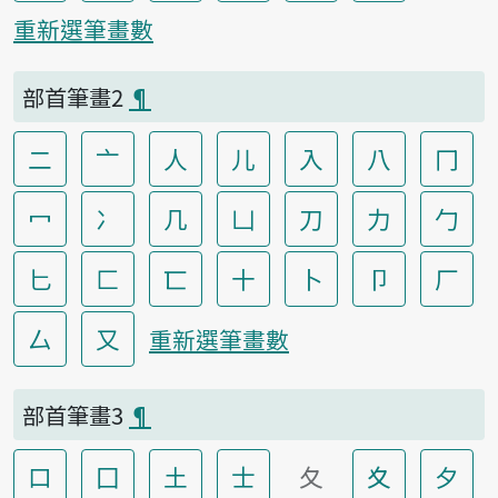
重新選筆畫數
部首筆畫2
¶
二
亠
人
儿
入
八
冂
冖
冫
几
凵
刀
力
勹
匕
匚
匸
十
卜
卩
厂
厶
又
重新選筆畫數
部首筆畫3
¶
口
囗
土
士
夂
夊
夕