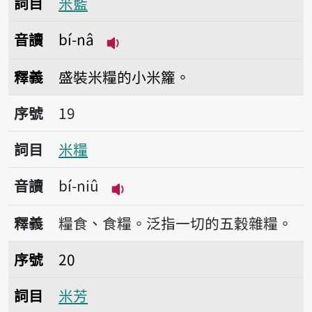
詞目
米籃
音讀
bí-nâ
播放音讀bí-nâ
釋義
盛裝米糧的小米籮。
序號19米糧
序號
19
詞目
米糧
音讀
bí-niû
播放音讀bí-niû
釋義
糧食、食糧。泛指一切的五穀雜糧。
序號20米芳
序號
20
詞目
米芳