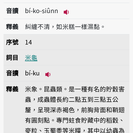
音讀
bí-ko-siûnn
播放音讀bí-ko-siûnn
釋義
糾纏不清，如米糕一樣濕黏。
序號14米龜
序號
14
詞目
米龜
音讀
bí-ku
播放音讀bí-ku
釋義
米象。昆蟲類。是一種有名的貯穀害
蟲，成蟲體長約二點五到三點五公
釐，呈現深赤褐色，前胸背面和鞘翅
有圓刻點。專門蛀食貯藏中的稻穀、
麥粒、玉蜀黍等米糧，其中以幼蟲為