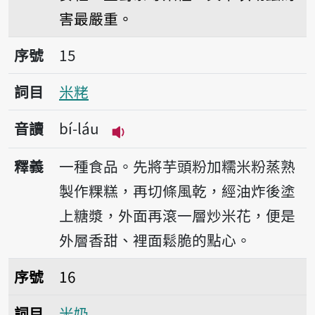
害最嚴重。
序號15米粩
序號
15
詞目
米粩
音讀
bí-láu
播放音讀bí-láu
釋義
一種食品。先將芋頭粉加糯米粉蒸熟
製作粿糕，再切條風乾，經油炸後塗
上糖漿，外面再滾一層炒米花，便是
外層香甜、裡面鬆脆的點心。
序號16米奶
序號
16
詞目
米奶