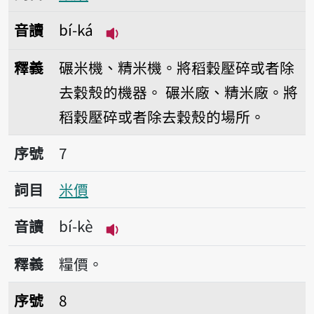
音讀
bí-ká
播放音讀bí-ká
釋義
碾米機、精米機。將稻穀壓碎或者除
去穀殼的機器。
碾米廠、精米廠。將
稻穀壓碎或者除去穀殼的場所。
序號7米價
序號
7
詞目
米價
音讀
bí-kè
播放音讀bí-kè
釋義
糧價。
序號8米糠
序號
8