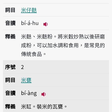
詞目
米仔麩
音讀
bí-á-hu
播放音讀bí-á-hu
釋義
米麩、米麩粉。將米穀炒熟以後研磨
成粉，可以加水調和食用，是常見的
傳統食品。
序號2米甕
序號
2
詞目
米甕
音讀
bí-àng
播放音讀bí-àng
釋義
米缸。裝米的瓦甕。