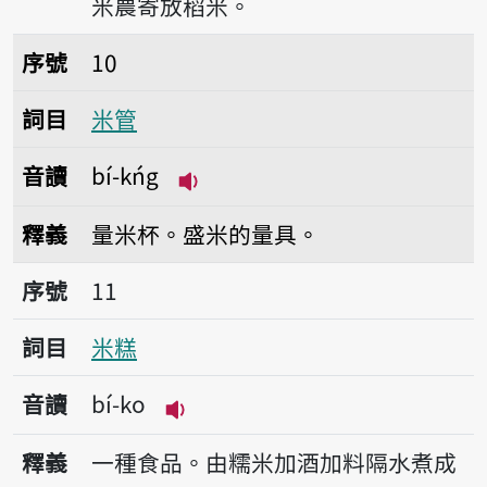
米農寄放稻米。
序號10米管
序號
10
詞目
米管
音讀
bí-kńg
播放音讀bí-kńg
釋義
量米杯。盛米的量具。
序號11米糕
序號
11
詞目
米糕
音讀
bí-ko
播放音讀bí-ko
釋義
一種食品。由糯米加酒加料隔水煮成