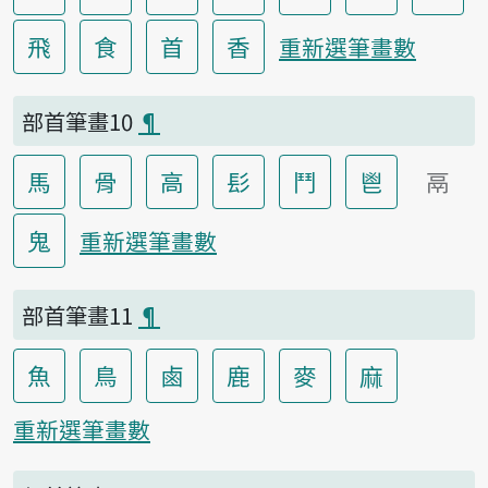
飛
食
首
香
重新選筆畫數
部首筆畫10
¶
馬
骨
高
髟
鬥
鬯
鬲
鬼
重新選筆畫數
部首筆畫11
¶
魚
鳥
鹵
鹿
麥
麻
重新選筆畫數