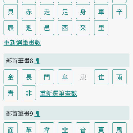
貝
赤
走
足
身
車
辛
辰
辵
邑
酉
釆
里
重新選筆畫數
部首筆畫8
¶
金
長
門
阜
隶
隹
雨
青
非
重新選筆畫數
部首筆畫9
¶
面
革
韋
韭
音
頁
風