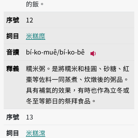
的飯。
序號12米糕糜
序號
12
詞目
米糕糜
音讀
bí-ko-muê/bí-ko-bê
播放音讀bí-ko-mu
釋義
糯米粥。是將糯米和桂圓、砂糖、紅
棗等佐料一同蒸煮、炊燉後的粥品。
具有補氣的效果，有時也作為立冬或
冬至等節日的祭拜食品。
序號13米糕𣻸
序號
13
詞目
米糕𣻸