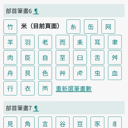
部首筆畫6
¶
米（目前頁面）
竹
糸
缶
网
羊
羽
老
而
耒
耳
聿
肉
臣
自
至
臼
舌
舛
舟
艮
色
艸
虍
虫
血
行
衣
襾
重新選筆畫數
部首筆畫7
¶
見
角
言
谷
豆
豕
豸