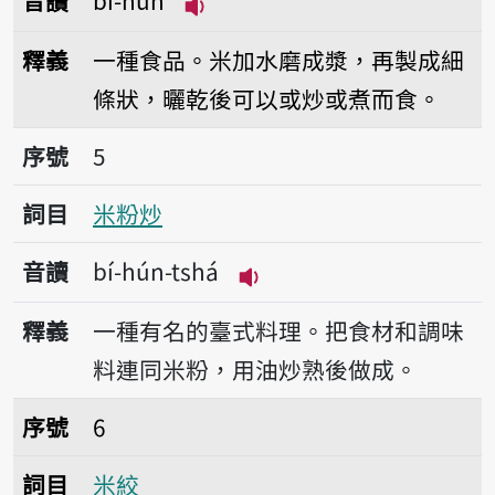
音讀
bí-hún
播放音讀bí-hún
釋義
一種食品。米加水磨成漿，再製成細
條狀，曬乾後可以或炒或煮而食。
序號5米粉炒
序號
5
詞目
米粉炒
音讀
bí-hún-tshá
播放音讀bí-hún-tshá
釋義
一種有名的臺式料理。把食材和調味
料連同米粉，用油炒熟後做成。
序號6米絞
序號
6
詞目
米絞