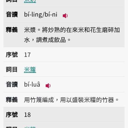
音讀
bí-ling/bí-ni
播放音讀bí-ling/bí-ni
釋義
米漿。將炒熟的在來米和花生磨碎加
水，調煮成飲品。
序號17米籮
序號
17
詞目
米籮
音讀
bí-luâ
播放音讀bí-luâ
釋義
用竹篾編成，用以盛裝米糧的竹器。
序號18米籃
序號
18