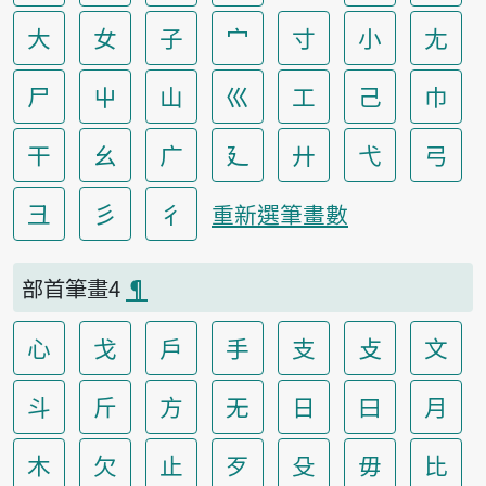
大
女
子
宀
寸
小
尢
尸
屮
山
巛
工
己
巾
干
幺
广
廴
廾
弋
弓
彐
彡
彳
重新選筆畫數
部首筆畫4
¶
心
戈
戶
手
支
攴
文
斗
斤
方
无
日
曰
月
木
欠
止
歹
殳
毋
比